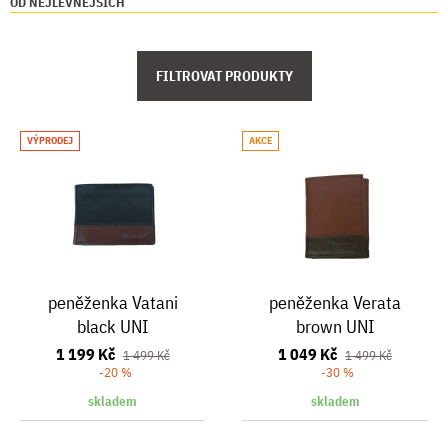
OD NEJLEVNĚJŠÍCH
FILTROVAT PRODUKTY
VÝPRODEJ
AKCE
peněženka Vatani
peněženka Verata
black UNI
brown UNI
1 199 Kč
1 049 Kč
1 499 Kč
1 499 Kč
-20 %
-30 %
skladem
skladem