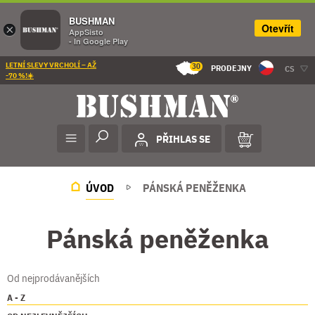
BUSHMAN
Otevřít
×
AppSisto
- In Google Play
LETNÍ SLEVY VRCHOLÍ – AŽ
30
PRODEJNY
CS
-70 %!☀️
PŘIHLAS SE
ÚVOD
PÁNSKÁ PENĚŽENKA
Pánská peněženka
Od nejprodávanějších
A - Z