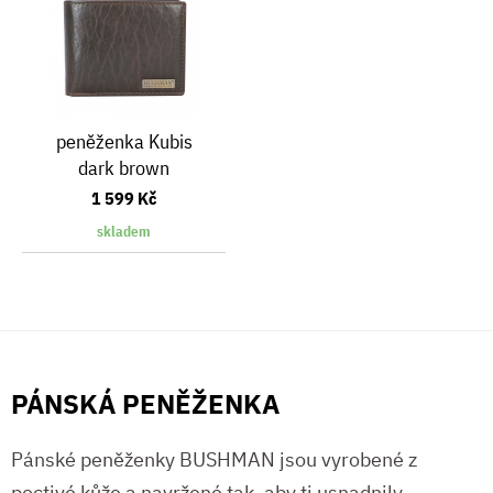
peněženka Kubis
dark brown
1 599 Kč
skladem
PÁNSKÁ PENĚŽENKA
Pánské peněženky BUSHMAN jsou vyrobené z
poctivé kůže a navržené tak, aby ti usnadnily