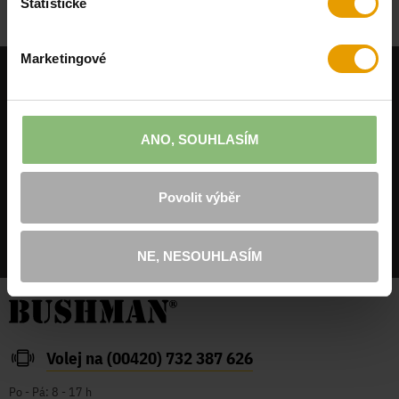
ZOBRAZIT PODROBNOU MAPU
Statistické
Marketingové
CHCEŠ 200 KČ NA PRVNÍ NÁKUP?
Zadej svůj e-mail!
ANO, SOUHLASÍM
Povolit výběr
ODESLAT
Chci odebírat novinky a souhlasím se
zpracováním osobních údajů
.
NE, NESOUHLASÍM
Volej na (00420) 732 387 626
Po - Pá: 8 - 17 h