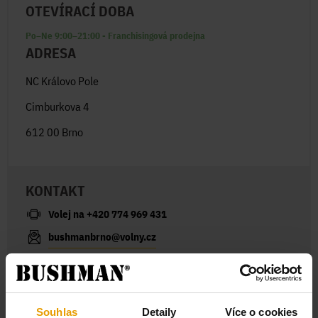
OTEVÍRACÍ DOBA
Po–Ne 9:00–21:00 - Franchisingová prodejna
ADRESA
NC Královo Pole
Cimburkova 4
612 00 Brno
KONTAKT
Volej na +420 774 969 431
bushmanbrno@volny.cz
V pracovní dny odpovídáme většinou do 2 hodin
JAKÉ SLUŽBY NAJDEŠ NA PRODEJNĚ?
BUSHMAN Club
Souhlas
Detaily
Více o cookies