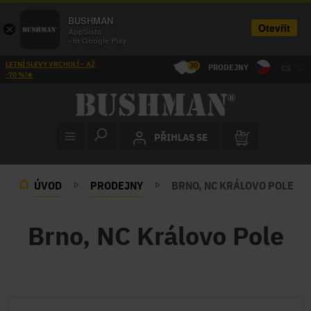
BUSHMAN
Otevřít
×
AppSisto
- In Google Play
LETNÍ SLEVY VRCHOLÍ – AŽ
30
PRODEJNY
CS
-70 %!☀️
PŘIHLAS SE
ÚVOD
PRODEJNY
BRNO, NC KRÁLOVO POLE
Brno, NC Královo Pole