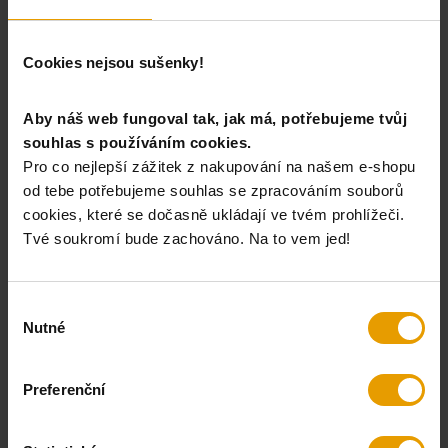
Osobní odběr na prodejnách
Výměna velikosti a vrácení zboží
Cookies nejsou sušenky!
Aby náš web fungoval tak, jak má, potřebujeme tvůj
KDE NÁS NAJDEŠ
souhlas s používáním cookies.
Pro co nejlepší zážitek z nakupování na našem e-shopu
od tebe potřebujeme souhlas se zpracováním souborů
cookies, které se dočasně ukládají ve tvém prohlížeči.
Tvé soukromí bude zachováno. Na to vem jed!
Výběr
Nutné
souhlasu
Preferenční