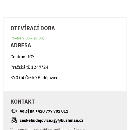
OTEVÍRACÍ DOBA
Po–Ne 9:00 – 20:00;
ADRESA
Centrum IGY
Pražská tř. 1247/24
370 04 České Budějovice
KONTAKT
Volej na +420 777 702 011
ceskebudejovice.igy@bushman.cz
V pracovní dny odpovídáme většinou do 2 hodin