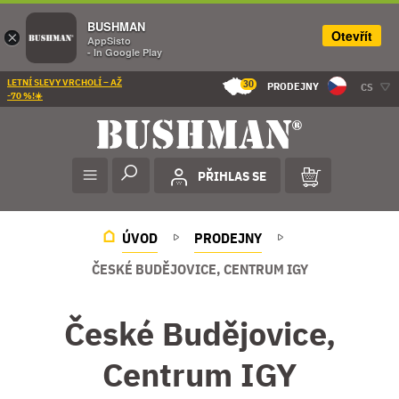
BUSHMAN
Otevřít
×
AppSisto
- In Google Play
LETNÍ SLEVY VRCHOLÍ – AŽ
30
PRODEJNY
CS
-70 %!☀️
PŘIHLAS SE
ÚVOD
PRODEJNY
ČESKÉ BUDĚJOVICE, CENTRUM IGY
České Budějovice,
Centrum IGY