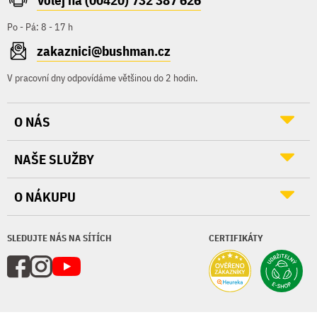
Volej na (00420) 732 387 626
Po - Pá: 8 - 17 h
zakaznici@bushman.cz
V pracovní dny odpovídáme většinou do 2 hodin.
O NÁS
NAŠE SLUŽBY
O NÁKUPU
SLEDUJTE NÁS NA SÍTÍCH
CERTIFIKÁTY