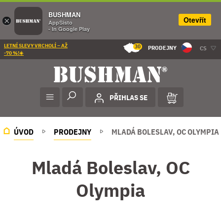
BUSHMAN
Otevřít
×
AppSisto
- In Google Play
LETNÍ SLEVY VRCHOLÍ – AŽ
30
PRODEJNY
CS
-70 %!☀️
PŘIHLAS SE
ÚVOD
PRODEJNY
MLADÁ BOLESLAV, OC OLYMPIA
Mladá Boleslav, OC
Olympia