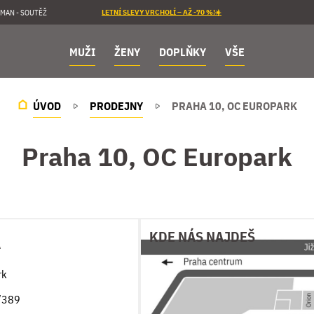
MAN - SOUTĚŽ
LETNÍ SLEVY VRCHOLÍ – AŽ -70 %!☀️
MUŽI
ŽENY
DOPLŇKY
VŠE
ÚVOD
PRODEJNY
PRAHA 10, OC EUROPARK
Praha 10, OC Europark
KDE NÁS NAJDEŠ
A
rk
/389