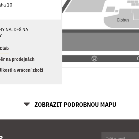
aha 10
BY NAJDEŠ NA
?
Club
ěr na prodejnách
ikosti a vrácení zboží
ZOBRAZIT PODROBNOU MAPU
?