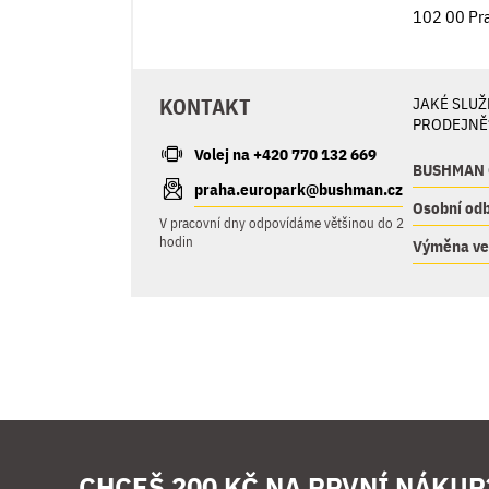
102 00 Pr
KONTAKT
JAKÉ SLUŽ
PRODEJNĚ
Volej na +420 770 132 669
BUSHMAN 
praha.europark@bushman.cz
Osobní odb
V pracovní dny odpovídáme většinou do 2
hodin
Výměna vel
CHCEŠ 200 KČ NA PRVNÍ NÁKUP