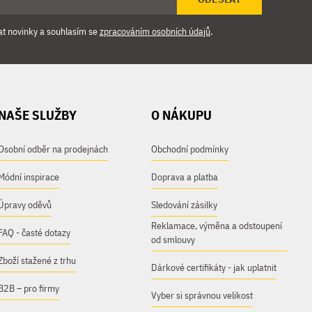
at novinky a souhlasím se
zpracováním osobních údajů
.
NAŠE SLUŽBY
O NÁKUPU
Osobní odběr na prodejnách
Obchodní podmínky
Módní inspirace
Doprava a platba
Úpravy oděvů
Sledování zásilky
Reklamace, výměna a odstoupení
FAQ - časté dotazy
od smlouvy
Zboží stažené z trhu
Dárkové certifikáty - jak uplatnit
B2B – pro firmy
Vyber si správnou velikost