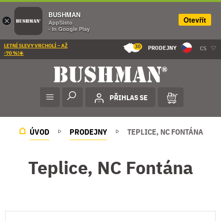
BUSHMAN
Otevřít
×
AppSisto
- In Google Play
LETNÍ SLEVY VRCHOLÍ – AŽ
30
PRODEJNY
CS
-70 %!☀️
PŘIHLAS SE
ÚVOD
PRODEJNY
TEPLICE, NC FONTÁNA
Teplice, NC Fontána