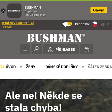
BUSHMAN
Otevřít
×
AppSisto
- In Google Play
LETNÍ SLEVY VRCHOLÍ – AŽ
30
PRODEJNY
CS
-70 %!☀️
PŘIHLAS SE
ÚVOD
ŽENY
DÁMSKÉ DOPLŇKY
ŠÁTEK ZEBRA
Ale ne! Někde se
stala chyba!