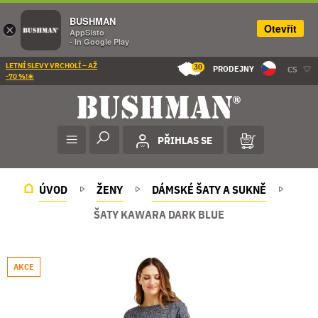
BUSHMAN
Otevřít
×
AppSisto
- In Google Play
LETNÍ SLEVY VRCHOLÍ – AŽ
30
PRODEJNY
CS
-70 %!☀️
PŘIHLAS SE
ÚVOD
ŽENY
DÁMSKÉ ŠATY A SUKNĚ
ŠATY KAWARA DARK BLUE
AKCE