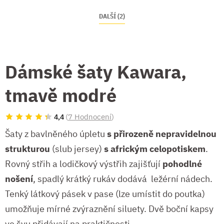
DALŠÍ (2)
Dámské šaty Kawara,
tmavě modré
(
7 Hodnocení
)
4,4
Šaty z bavlněného úpletu
s přirozeně nepravidelnou
strukturou
(slub jersey)
s africkým celopotiskem
.
Rovný střih a lodičkový výstřih zajišťují
pohodlné
nošení
, spadlý krátký rukáv dodává ležérní nádech.
Tenký látkový pásek v pase (lze umístit do poutka)
umožňuje mírné zvýraznění siluety. Dvě boční kapsy
ve švu přidávají na praktičnosti.