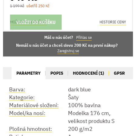
1 199 Kč
ušetříš 250 Kč
VLOŽIT DO KOŠÍKU
MOŽNOSTI DORUČENÍ
HISTORIE CENY
Máš u nás účet?
Přihlas se
Nemáš u nás účet a chceš slevu 200 Kč na první nákup?
Zaregistruj se
PARAMETRY
POPIS
HODNOCENÍ (1)
GPSR
Barva:
dark blue
Kategorie:
Šaty
Materiálové složení:
100% bavlna
Model/ka nosí:
Modelka 176 cm,
velikost produktu S
Plošná hmotnost:
200 g/m2