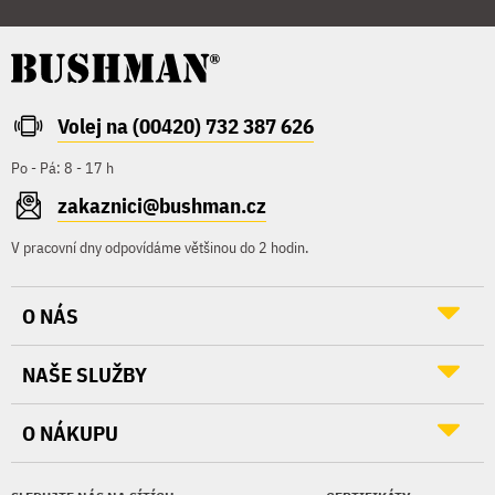
Volej na (00420) 732 387 626
Po - Pá: 8 - 17 h
zakaznici@bushman.cz
V pracovní dny odpovídáme většinou do 2 hodin.
O NÁS
NAŠE SLUŽBY
O NÁKUPU