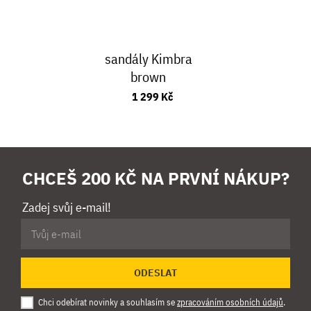
sandály Kimbra
brown
1 299 Kč
CHCEŠ 200 KČ NA PRVNÍ NÁKUP?
Zadej svůj e-mail!
ODESLAT
Chci odebírat novinky a souhlasím se
zpracováním osobních údajů
.