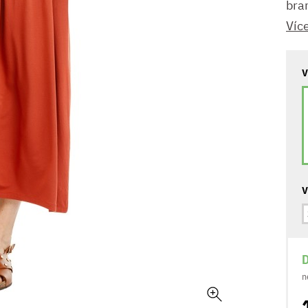
bra
Víc
V
V
D
n