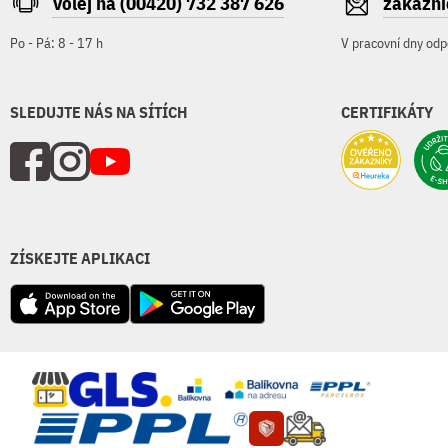
Volej na (00420) 732 387 626
zakazn
Po - Pá: 8 - 17 h
V pracovní dny odp
SLEDUJTE NÁS NA SÍTÍCH
CERTIFIKÁTY
ZÍSKEJTE APLIKACI