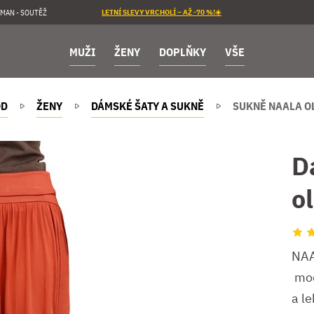
MAN - SOUTĚŽ
LETNÍ SLEVY VRCHOLÍ – AŽ -70 %!☀️
MUŽI
ŽENY
DOPLŇKY
VŠE
OD
ŽENY
DÁMSKÉ ŠATY A SUKNĚ
SUKNĚ NAALA O
D
o
NAA
mod
a l