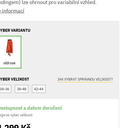
ndingem) lze ohrnout pro variabilní vzhled.
e informací
YBER VARIANTU
oldrose
YBER VELIKOST
JAK VYBRAT SPRÁVNOU VELIKOST?
34-36
38-40
42-44
ostupnost a datum doručení
ejprve vyber velikost
1 299 Kč