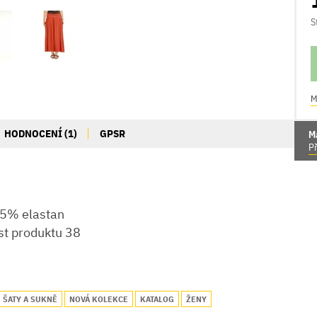
S
M
HODNOCENÍ (1)
GPSR
M
Př
5% elastan
st produktu 38
ŠATY A SUKNĚ
NOVÁ KOLEKCE
KATALOG
ŽENY