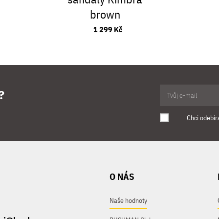
brown
1 299 Kč
?
Chci odebír
O NÁS
Naše hodnoty