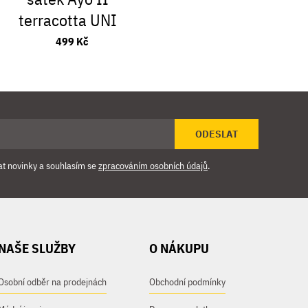
terracotta UNI
brown
499 Kč
3 999
ODESLAT
at novinky a souhlasím se
zpracováním osobních údajů
.
NAŠE SLUŽBY
O NÁKUPU
Osobní odběr na prodejnách
Obchodní podmínky