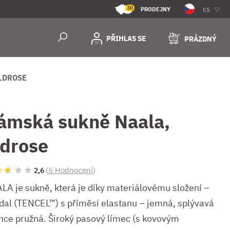
30
PRODEJNY
CS
PŘIHLAS SE
PRÁZDNÝ
LDROSE
ámská sukně Naala,
ldrose
(
5 Hodnocení
)
2,6
LA je sukně, která je díky materiálovému složení –
al (TENCEL™) s příměsí elastanu – jemná, splývavá
ehce pružná. Široký pasový límec (s kovovým