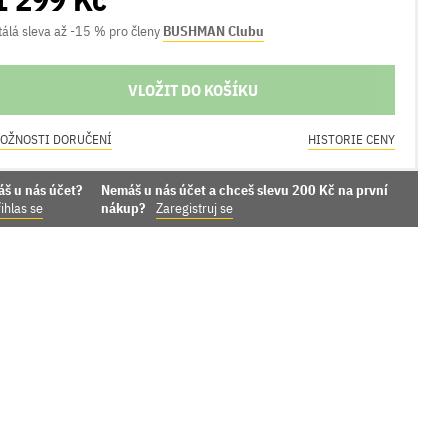
tálá sleva až -15 % pro členy
BUSHMAN Clubu
VLOŽIT DO KOŠÍKU
OŽNOSTI DORUČENÍ
HISTORIE CENY
áš u nás účet?
Nemáš u nás účet a chceš slevu 200 Kč na první
ihlas se
nákup?
Zaregistruj se