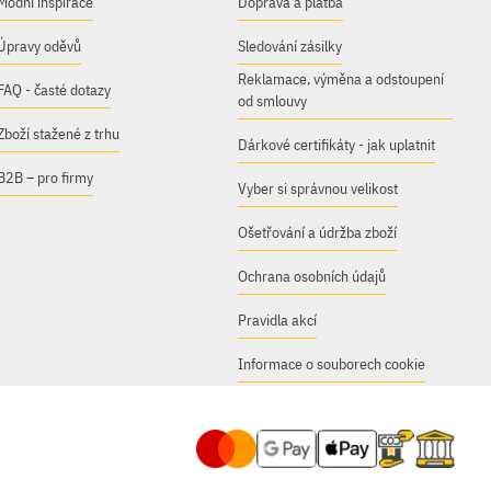
Módní inspirace
Doprava a platba
Úpravy oděvů
Sledování zásilky
Reklamace, výměna a odstoupení
FAQ - časté dotazy
od smlouvy
Zboží stažené z trhu
Dárkové certifikáty - jak uplatnit
B2B – pro firmy
Vyber si správnou velikost
Ošetřování a údržba zboží
Ochrana osobních údajů
Pravidla akcí
Informace o souborech cookie