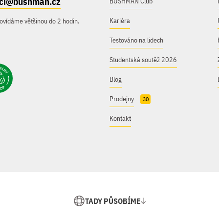
ici@bushman.cz
BUSHMAN Club
Kariéra
ovídáme většinou do 2 hodin.
Testováno na lidech
Studentská soutěž 2026
Blog
Prodejny
30
Kontakt
TADY PŮSOBÍME