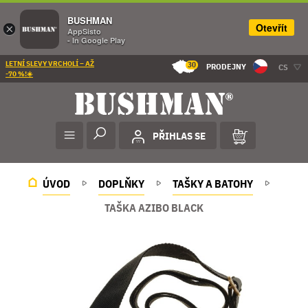
BUSHMAN
Otevřít
×
AppSisto
- In Google Play
LETNÍ SLEVY VRCHOLÍ – AŽ
30
PRODEJNY
CS
-70 %!☀️
PŘIHLAS SE
ÚVOD
DOPLŇKY
TAŠKY A BATOHY
TAŠKA AZIBO BLACK