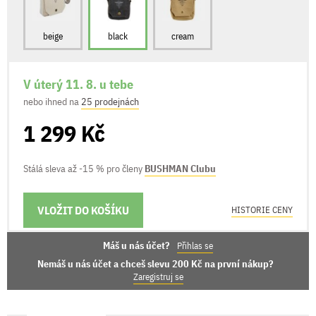
beige
black
cream
V úterý 11. 8. u tebe
nebo ihned na
25 prodejnách
1 299 Kč
Stálá sleva až -15 % pro členy
BUSHMAN Clubu
VLOŽIT DO KOŠÍKU
MOŽNOSTI DORUČENÍ
HISTORIE CENY
Máš u nás účet?
Přihlas se
Nemáš u nás účet a chceš slevu 200 Kč na první nákup?
Zaregistruj se