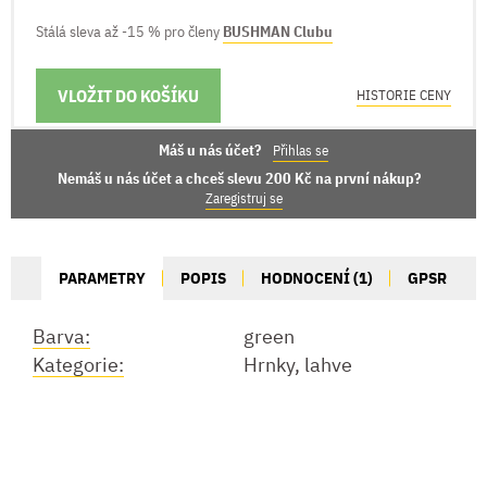
Stálá sleva až -15 % pro členy
BUSHMAN Clubu
VLOŽIT DO KOŠÍKU
MOŽNOSTI DORUČENÍ
HISTORIE CENY
Máš u nás účet?
Přihlas se
Nemáš u nás účet a chceš slevu 200 Kč na první nákup?
Zaregistruj se
PARAMETRY
POPIS
HODNOCENÍ (1)
GPSR
Barva:
green
Kategorie:
Hrnky, lahve