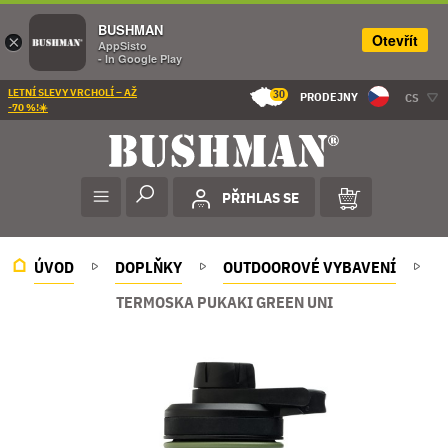
BUSHMAN
Otevřít
×
AppSisto
- In Google Play
LETNÍ SLEVY VRCHOLÍ – AŽ
30
PRODEJNY
CS
-70 %!☀️
PŘIHLAS SE
ÚVOD
DOPLŇKY
OUTDOOROVÉ VYBAVENÍ
TERMOSKA PUKAKI GREEN UNI