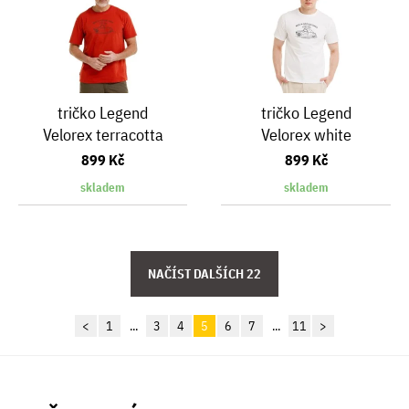
tričko Legend
tričko Legend
Velorex terracotta
Velorex white
899 Kč
899 Kč
skladem
skladem
<
1
...
3
4
5
6
7
...
11
>