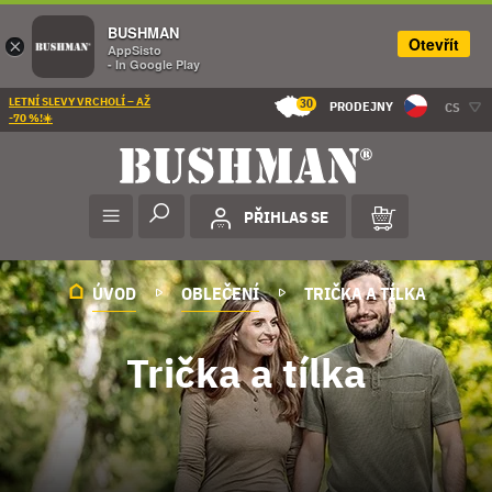
BUSHMAN
Otevřít
×
AppSisto
- In Google Play
LETNÍ SLEVY VRCHOLÍ – AŽ
30
PRODEJNY
CS
-70 %!☀️
PŘIHLAS SE
ÚVOD
OBLEČENÍ
TRIČKA A TÍLKA
Trička a tílka