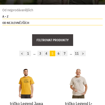
Od nejprodávanějších
A - Z
OD NEJLEVNĚJŠÍCH
FILTROVAT PRODUKTY
<
1
...
3
4
5
6
7
...
11
>
tričko Legend Jawa
tričko Legend L-