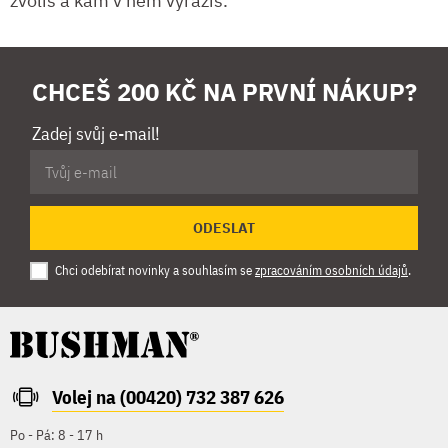
zvolíš a kam v něm vyrazíš.
CHCEŠ 200 KČ NA PRVNÍ NÁKUP?
Zadej svůj e-mail!
ODESLAT
Chci odebírat novinky a souhlasím se
zpracováním osobních údajů
.
Volej na (00420) 732 387 626
Po - Pá: 8 - 17 h