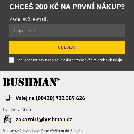
CHCEŠ 200 KČ NA PRVNÍ NÁKUP?
Zadej svůj e-mail!
ODESLAT
Chci odebírat novinky a souhlasím se
zpracováním osobních údajů
.
Volej na (00420) 732 387 626
Po - Pá: 8 - 17 h
zakaznici@bushman.cz
V pracovní dny odpovídáme většinou do 2 hodin.