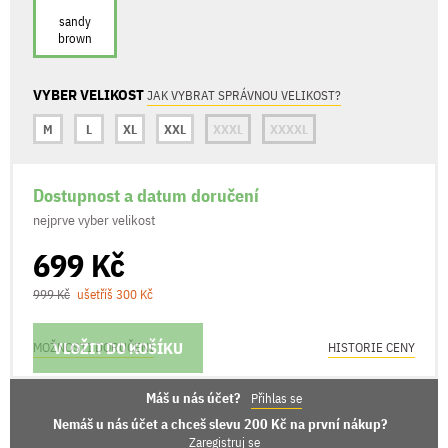
sandy
brown
VYBER VELIKOST
JAK VYBRAT SPRÁVNOU VELIKOST?
M
L
XL
XXL
XXXL
XXXXL
Dostupnost a datum doručení
nejprve vyber velikost
699 Kč
999 Kč
ušetříš 300 Kč
VLOŽIT DO KOŠÍKU
MOŽNOSTI DORUČENÍ
HISTORIE CENY
Máš u nás účet?
Přihlas se
Nemáš u nás účet a chceš slevu 200 Kč na první nákup?
Zaregistruj se