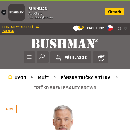
BUSHMAN
Otevřít
×
AppSisto
- In Google Play
LETNÍ SLEVY VRCHOLÍ – AŽ
30
PRODEJNY
CS
-70 %!☀️
PŘIHLAS SE
ÚVOD
MUŽI
PÁNSKÁ TRIČKA A TÍLKA
TRIČKO BAFALE SANDY BROWN
AKCE