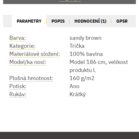
PARAMETRY
POPIS
HODNOCENÍ (1)
GPSR
Barva:
sandy brown
Kategorie:
Trička
Materiálové složení:
100% bavlna
Model/ka nosí:
Model 186 cm, velikost
produktu L
Plošná hmotnost:
160 g/m2
Potisk:
Ano
Rukáv:
Krátký