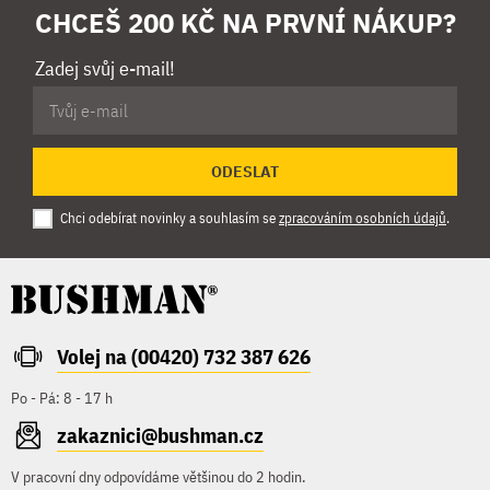
CHCEŠ 200 KČ NA PRVNÍ NÁKUP?
Zadej svůj e-mail!
ODESLAT
Chci odebírat novinky a souhlasím se
zpracováním osobních údajů
.
Volej na (00420) 732 387 626
Po - Pá: 8 - 17 h
zakaznici@bushman.cz
V pracovní dny odpovídáme většinou do 2 hodin.