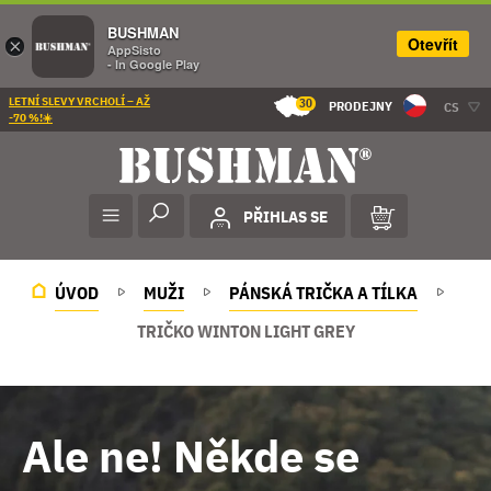
BUSHMAN
Otevřít
×
AppSisto
- In Google Play
LETNÍ SLEVY VRCHOLÍ – AŽ
30
PRODEJNY
CS
-70 %!☀️
PŘIHLAS SE
ÚVOD
MUŽI
PÁNSKÁ TRIČKA A TÍLKA
TRIČKO WINTON LIGHT GREY
Ale ne! Někde se