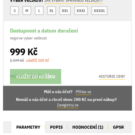
VYBER VELIKOST
JAK VYBRAT SPRÁVNOU VELIKOST?
S
M
L
XL
XXL
XXXL
XXXXL
Dostupnost a datum doručení
nejprve vyber velikost
999 Kč
1 199 Kč
ušetříš 200 Kč
VLOŽIT DO KOŠÍKU
MOŽNOSTI DORUČENÍ
HISTORIE CENY
Máš u nás účet?
Přihlas se
Nemáš u nás účet a chceš slevu 200 Kč na první nákup?
Zaregistruj se
PARAMETRY
POPIS
HODNOCENÍ (1)
GPSR