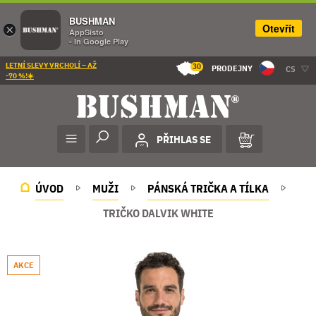
BUSHMAN
Otevřít
×
AppSisto
- In Google Play
LETNÍ SLEVY VRCHOLÍ – AŽ
30
PRODEJNY
CS
-70 %!☀️
PŘIHLAS SE
ÚVOD
MUŽI
PÁNSKÁ TRIČKA A TÍLKA
TRIČKO DALVIK WHITE
AKCE