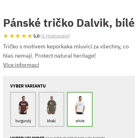
Pánské tričko Dalvik, bílé
(
1 Hodnocení
)
5,0
Tričko s motivem keporkaka mluvící za všechny, co
hlas nemají. Protect natural heritage!
Více informací
VYBER VARIANTU
burgundy
khaki
white