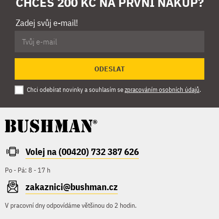
CHCEŠ 200 KČ NA PRVNÍ NÁKUP?
Zadej svůj e-mail!
ODESLAT
Chci odebírat novinky a souhlasím se
zpracováním osobních údajů
.
Volej na (00420) 732 387 626
Po - Pá: 8 - 17 h
zakaznici@bushman.cz
V pracovní dny odpovídáme většinou do 2 hodin.