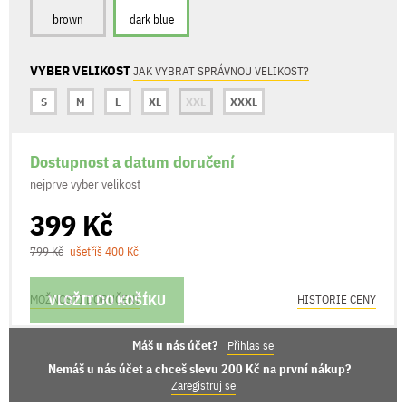
brown
dark blue
VYBER VELIKOST
JAK VYBRAT SPRÁVNOU VELIKOST?
S
M
L
XL
XXL
XXXL
Dostupnost a datum doručení
nejprve vyber velikost
399 Kč
799 Kč
ušetříš 400 Kč
VLOŽIT DO KOŠÍKU
MOŽNOSTI DORUČENÍ
HISTORIE CENY
Máš u nás účet?
Přihlas se
Nemáš u nás účet a chceš slevu 200 Kč na první nákup?
Zaregistruj se