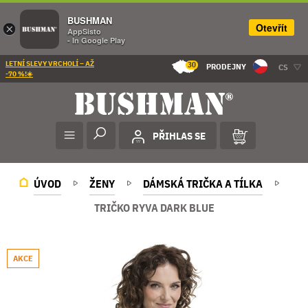
BUSHMAN
Otevřít
×
AppSisto
- In Google Play
LETNÍ SLEVY VRCHOLÍ – AŽ
30
PRODEJNY
CS
-70 %!☀️
PŘIHLAS SE
ÚVOD
ŽENY
DÁMSKÁ TRIČKA A TÍLKA
TRIČKO RYVA DARK BLUE
AKCE