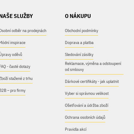
NAŠE SLUŽBY
O NÁKUPU
Osobní odběr na prodejnách
Obchodní podmínky
Módní inspirace
Doprava a platba
Úpravy oděvů
Sledování zásilky
Reklamace, výměna a odstoupení
FAQ - časté dotazy
od smlouvy
Zboží stažené z trhu
Dárkové certifikáty - jak uplatnit
B2B – pro firmy
Vyber si správnou velikost
Ošetřování a údržba zboží
Ochrana osobních údajů
Pravidla akcí