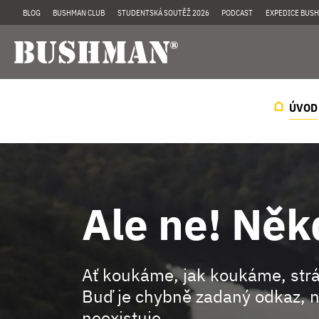
BLOG
BUSHMAN CLUB
STUDENTSKÁ SOUTĚŽ 2026
PODCAST
EXPEDICE BUSH
ÚVOD
Ale ne! Něk
Ať koukáme, jak koukáme, st
Buď je chybně zadaný odkaz, n
neexistuje.