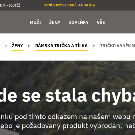
MAN - SOUTĚŽ
LETNÍ SLEVY VRCHOLÍ – AŽ -70 %!☀️
MUŽI
ŽENY
DOPLŇKY
VŠE
ŽENY
DÁMSKÁ TRIČKA A TÍLKA
TRIČKO VANĚK 
de se stala chyb
ránku pod tímto odkazem na našem webu 
ebo je požadovaný produkt vyprodán, neb