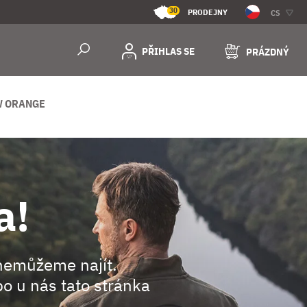
30
PRODEJNY
CS
PŘIHLAS SE
PRÁZDNÝ
W ORANGE
a!
nemůžeme najít.
o u nás tato stránka