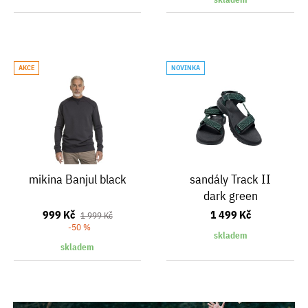
AKCE
NOVINKA
mikina Banjul black
sandály Track II
dark green
999 Kč
1 499 Kč
1 999 Kč
-50 %
skladem
skladem