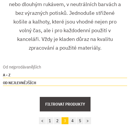
nebo dlouhým rukávem, v neutrálních barvách a
bez výrazných potisků. Jednoduše střižené
košile a kalhoty, které jsou vhodné nejen pro
volný čas, ale i pro každodenní použití v
kanceláři. Vždy je kladen důraz na kvalitu
zpracování a použité materiály.
Od nejprodávanějších
A - Z
OD NEJLEVNĚJŠÍCH
FILTROVAT PRODUKTY
<
1
2
3
4
5
>