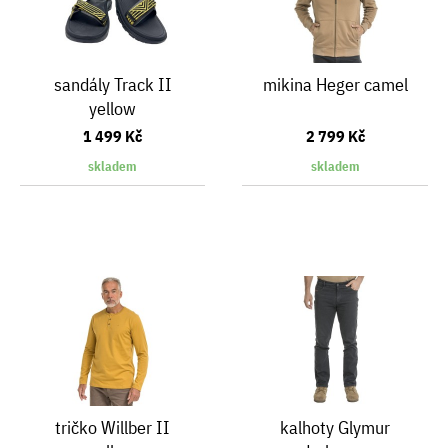
sandály Track II
mikina Heger camel
yellow
1 499 Kč
2 799 Kč
skladem
skladem
tričko Willber II
kalhoty Glymur