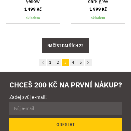
yellow
dark grey
1 499 Kč
1 999 Kč
skladem
skladem
<
1
2
3
4
5
>
CHCEŠ 200 KČ NA PRVNÍ NÁKUP?
Zadej svůj e-mail!
ODESLAT