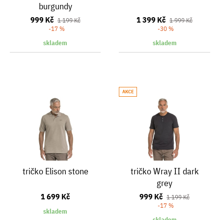
burgundy
999 Kč
1 399 Kč
1 199 Kč
1 999 Kč
-17 %
-30 %
skladem
skladem
AKCE
tričko Elison stone
tričko Wray II dark
grey
1 699 Kč
999 Kč
1 199 Kč
-17 %
skladem
skladem