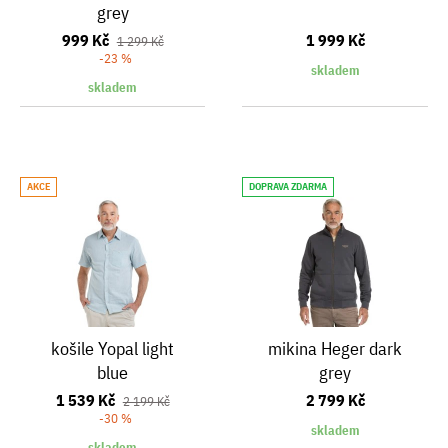
grey
999 Kč
1 999 Kč
1 299 Kč
-23 %
skladem
skladem
AKCE
DOPRAVA ZDARMA
košile Yopal light
mikina Heger dark
blue
grey
1 539 Kč
2 799 Kč
2 199 Kč
-30 %
skladem
skladem