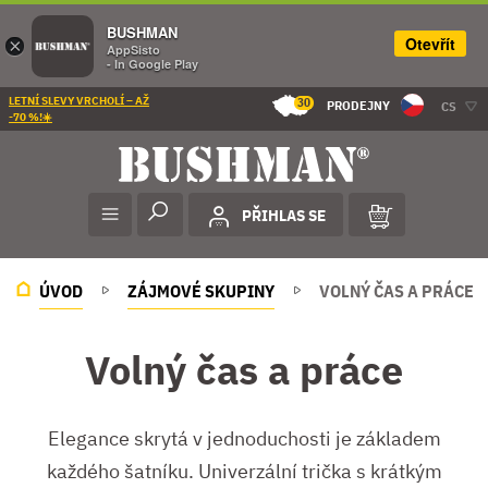
BUSHMAN
Otevřít
×
AppSisto
- In Google Play
LETNÍ SLEVY VRCHOLÍ – AŽ
30
PRODEJNY
CS
-70 %!☀️
PŘIHLAS SE
ÚVOD
ZÁJMOVÉ SKUPINY
VOLNÝ ČAS A PRÁCE
Volný čas a práce
Elegance skrytá v jednoduchosti je základem
každého šatníku. Univerzální trička s krátkým