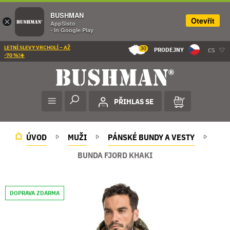
BUSHMAN
Otevřít
×
AppSisto
- In Google Play
LETNÍ SLEVY VRCHOLÍ – AŽ
30
PRODEJNY
CS
-70 %!☀️
PŘIHLAS SE
ÚVOD
MUŽI
PÁNSKÉ BUNDY A VESTY
BUNDA FJORD KHAKI
DOPRAVA ZDARMA