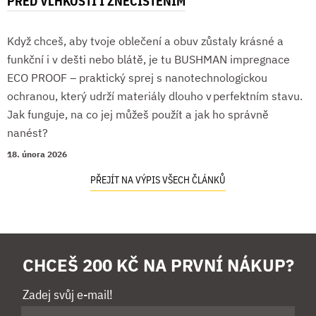
PŘED VLHKOSTÍ I ZNEČIŠTĚNÍM
Když chceš, aby tvoje oblečení a obuv zůstaly krásné a
funkční i v dešti nebo blátě, je tu BUSHMAN impregnace
ECO PROOF – praktický sprej s nanotechnologickou
ochranou, který udrží materiály dlouho v perfektním stavu.
Jak funguje, na co jej můžeš použít a jak ho správně
nanést?
18. února 2026
PŘEJÍT NA VÝPIS VŠECH ČLÁNKŮ
CHCEŠ 200 KČ NA PRVNÍ NÁKUP?
Zadej svůj e-mail!