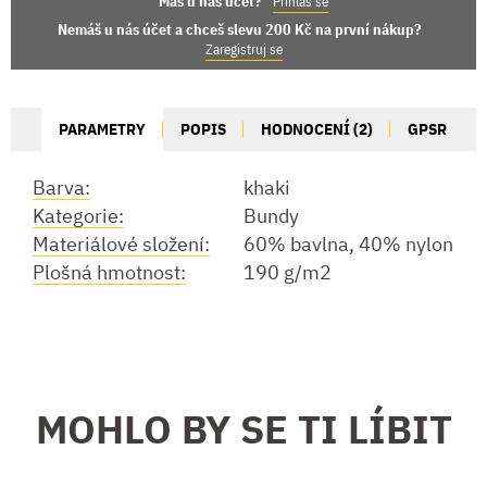
Máš u nás účet?
Přihlas se
Nemáš u nás účet a chceš slevu 200 Kč na první nákup?
Zaregistruj se
PARAMETRY
POPIS
HODNOCENÍ (2)
GPSR
Barva:
khaki
Kategorie:
Bundy
Materiálové složení:
60% bavlna, 40% nylon
Plošná hmotnost:
190 g/m2
MOHLO BY SE TI LÍBIT