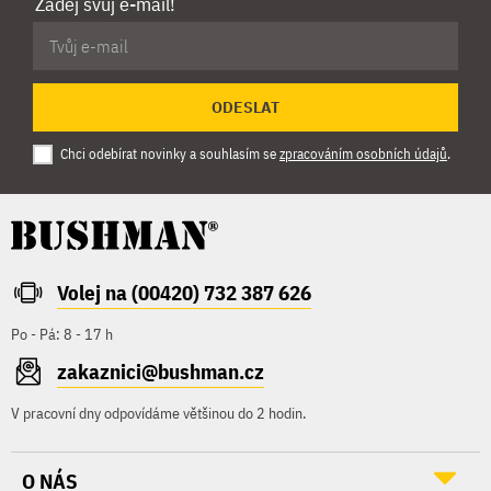
Zadej svůj e-mail!
ODESLAT
Chci odebírat novinky a souhlasím se
zpracováním osobních údajů
.
Volej na (00420) 732 387 626
Po - Pá: 8 - 17 h
zakaznici@bushman.cz
V pracovní dny odpovídáme většinou do 2 hodin.
O NÁS