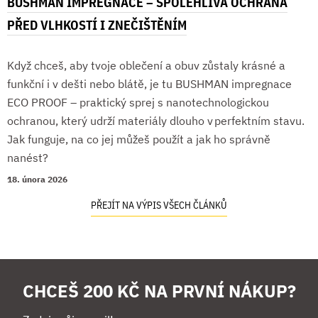
BUSHMAN IMPREGNACE – SPOLEHLIVÁ OCHRANA
PŘED VLHKOSTÍ I ZNEČIŠTĚNÍM
Když chceš, aby tvoje oblečení a obuv zůstaly krásné a
funkční i v dešti nebo blátě, je tu BUSHMAN impregnace
ECO PROOF – praktický sprej s nanotechnologickou
ochranou, který udrží materiály dlouho v perfektním stavu.
Jak funguje, na co jej můžeš použít a jak ho správně
nanést?
18. února 2026
PŘEJÍT NA VÝPIS VŠECH ČLÁNKŮ
CHCEŠ 200 KČ NA PRVNÍ NÁKUP?