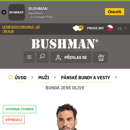
BUSHMAN
Otevřít
×
AppSisto
- In Google Play
LETNÍ SLEVY VRCHOLÍ – AŽ
30
PRODEJNY
CS
-70 %!☀️
PŘIHLAS SE
ÚVOD
MUŽI
PÁNSKÉ BUNDY A VESTY
BUNDA JENS OLIVE
DOPRAVA ZDARMA
VÝPRODEJ