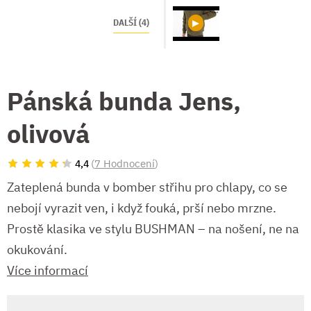
DALŠÍ (4)
Pánská bunda Jens,
olivová
(
7 Hodnocení
)
4,4
Zateplená bunda v bomber střihu pro chlapy, co se
nebojí vyrazit ven, i když fouká, prší nebo mrzne.
Prostě klasika ve stylu BUSHMAN – na nošení, ne na
okukování.
Více informací