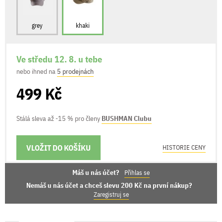
grey
khaki
Ve středu 12. 8. u tebe
nebo ihned na
5 prodejnách
499 Kč
Stálá sleva až -15 % pro členy
BUSHMAN Clubu
VLOŽIT DO KOŠÍKU
MOŽNOSTI DORUČENÍ
HISTORIE CENY
Máš u nás účet?
Přihlas se
Nemáš u nás účet a chceš slevu 200 Kč na první nákup?
Zaregistruj se