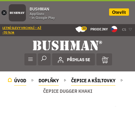
BUSHMAN
Otevřít
×
AppSisto
- In Google Play
LETNÍ SLEVY VRCHOLÍ – AŽ
30
PRODEJNY
CS
-70 %!☀️
PŘIHLAS SE
ÚVOD
DOPLŇKY
ČEPICE A KŠILTOVKY
ČEPICE DUGGER KHAKI