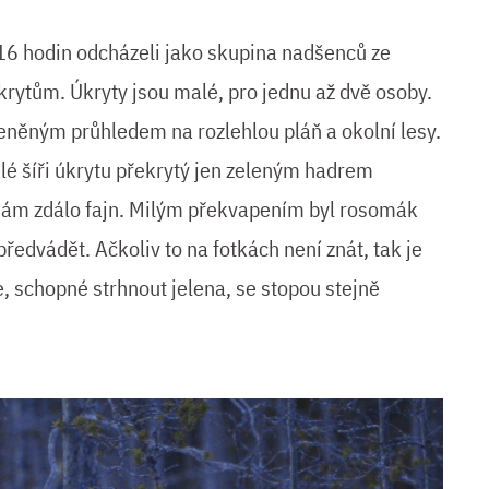
16 hodin odcházeli jako skupina nadšenců ze
rytům. Úkryty jsou malé, pro jednu až dvě osoby.
eněným průhledem na rozlehlou pláň a okolní lesy.
elé šíři úkrytu překrytý jen zeleným hadrem
 nám zdálo fajn. Milým překvapením byl rosomák
ředvádět. Ačkoliv to na fotkách není znát, tak je
, schopné strhnout jelena, se stopou stejně