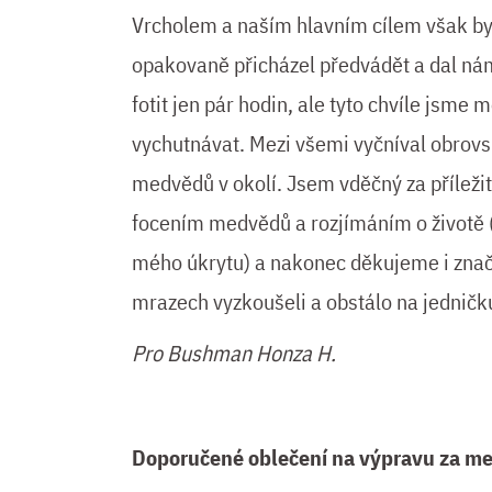
Vrcholem a naším hlavním cílem však by
opakovaně přicházel předvádět a dal ná
fotit jen pár hodin, ale tyto chvíle jsme
vychutnávat. Mezi všemi vyčníval obrov
medvědů v okolí. Jsem vděčný za příležit
focením medvědů a rozjímáním o životě (
mého úkrytu) a nakonec děkujeme i znač
mrazech vyzkoušeli a obstálo na jedničk
Pro Bushman Honza H.
Doporučené oblečení na výpravu za m