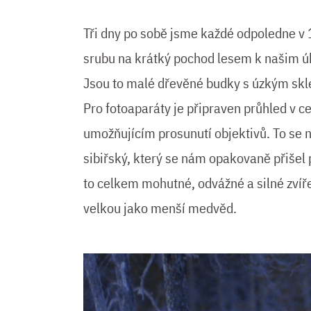
Tři dny po sobě jsme každé odpoledne v 
srubu na krátký pochod lesem k našim úk
Jsou to malé dřevěné budky s úzkým skl
Pro fotoaparáty je připraven průhled v c
umožňujícím prosunutí objektivů. To se
sibiřský, který se nám opakovaně přišel p
to celkem mohutné, odvážné a silné zvíře
velkou jako menší medvěd.