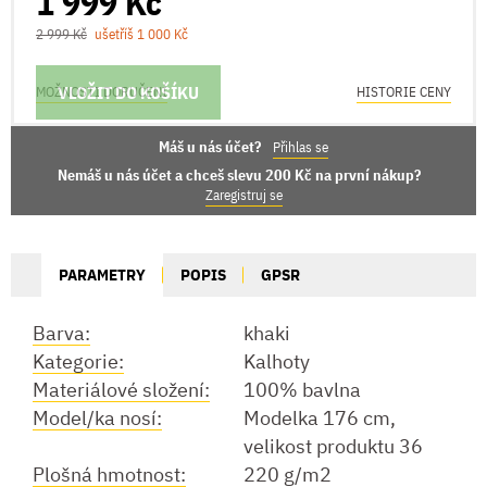
1 999 Kč
2 999 Kč
ušetříš 1 000 Kč
VLOŽIT DO KOŠÍKU
MOŽNOSTI DORUČENÍ
HISTORIE CENY
Máš u nás účet?
Přihlas se
Nemáš u nás účet a chceš slevu 200 Kč na první nákup?
Zaregistruj se
PARAMETRY
POPIS
GPSR
Barva:
khaki
Kategorie:
Kalhoty
Materiálové složení:
100% bavlna
Model/ka nosí:
Modelka 176 cm,
velikost produktu 36
Plošná hmotnost:
220 g/m2