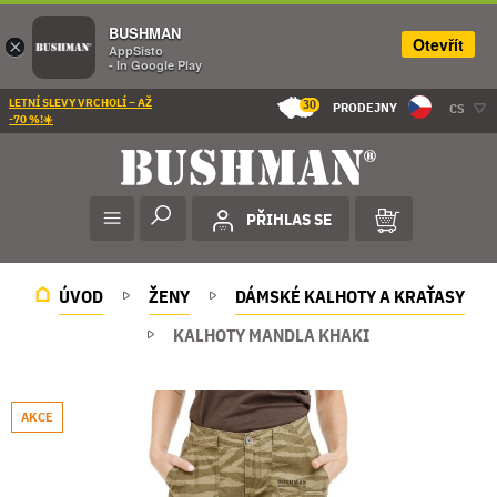
BUSHMAN
Otevřít
×
AppSisto
- In Google Play
LETNÍ SLEVY VRCHOLÍ – AŽ
30
PRODEJNY
CS
-70 %!☀️
PŘIHLAS SE
ÚVOD
ŽENY
DÁMSKÉ KALHOTY A KRAŤASY
KALHOTY MANDLA KHAKI
AKCE