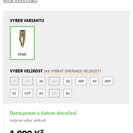
Více informací
VYBER VARIANTU
khaki
VYBER VELIKOST
JAK VYBRAT SPRÁVNOU VELIKOST?
34
34P
36
36P
38
38P
40
40P
42
42P
44
44P
46
Dostupnost a datum doručení
nejprve vyber velikost