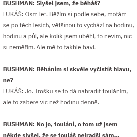
BUSHMAN: Slyšel jsem, že běháš?
LUKÁŠ: Osm let. Běžím si podle sebe, motám
se po těch lesích, většinou to vychází na hodinu,
hodinu a půl, ale kolik jsem uběhl, to nevím, nic
si neměřím. Ale mě to takhle baví.
BUSHMAN: Běháním si skvěle vyčistíš hlavu,
ne?
LUKÁŠ: Jo. Trošku se to dá nahradit touláním,
ale to zabere víc než hodinu denně.
BUSHMAN: No jo, toulání, o tom už jsem
někde slyšel, že se touláš nejradši sám…