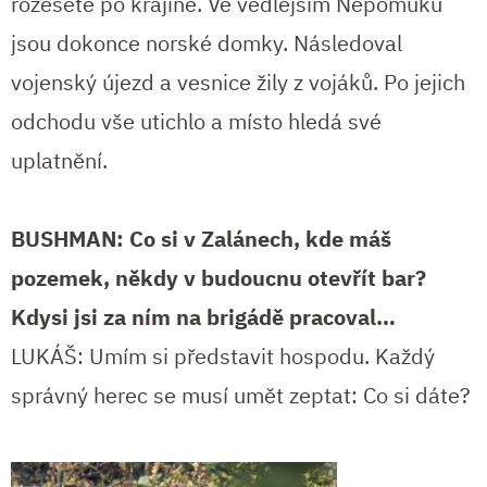
rozeseté po krajině. Ve vedlejším Nepomuku
jsou dokonce norské domky. Následoval
vojenský újezd a vesnice žily z vojáků. Po jejich
odchodu vše utichlo a místo hledá své
uplatnění.
BUSHMAN: Co si v Zalánech, kde máš
pozemek, někdy v budoucnu otevřít bar?
Kdysi jsi za ním na brigádě pracoval…
LUKÁŠ: Umím si představit hospodu. Každý
správný herec se musí umět zeptat: Co si dáte?