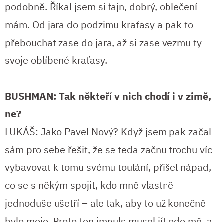
podobně. Říkal jsem si fajn, dobrý, oblečení
mám. Od jara do podzimu kraťasy a pak to
přebouchat zase do jara, až si zase vezmu ty
svoje oblíbené kraťasy.
BUSHMAN: Tak někteří v nich chodí i v zimě,
ne?
LUKÁŠ: Jako Pavel Nový? Když jsem pak začal
sám pro sebe řešit, že se teda začnu trochu víc
vybavovat k tomu svému toulání, přišel nápad,
co se s někým spojit, kdo mně vlastně
jednoduše ušetří – ale tak, aby to už konečně
bylo moje. Proto ten impuls musel jít ode mě, a