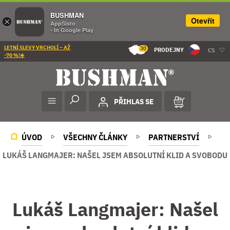
BUSHMAN
Otevřít
×
AppSisto
- In Google Play
LETNÍ SLEVY VRCHOLÍ – AŽ
30
PRODEJNY
CS
-70 %!☀️
PŘIHLAS SE
ÚVOD
VŠECHNY ČLÁNKY
PARTNERSTVÍ
LUKÁŠ LANGMAJER: NAŠEL JSEM ABSOLUTNÍ KLID A SVOBODU
Lukáš Langmajer: Našel