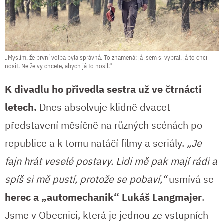
„Myslím, že první volba byla správná. To znamená: já jsem si vybral, já to chci
nosit. Ne že vy chcete, abych já to nosil.“
K divadlu ho přivedla sestra už ve čtrnácti
letech.
Dnes absolvuje klidně dvacet
představení měsíčně na různých scénách po
republice a k tomu natáčí filmy a seriály.
„Je
fajn hrát veselé postavy. Lidi mě pak mají rádi a
spíš si mě pustí, protože se pobaví,“
usmívá se
herec a „automechanik“ Lukáš Langmajer
.
Jsme v Obecnici, která je jednou ze vstupních