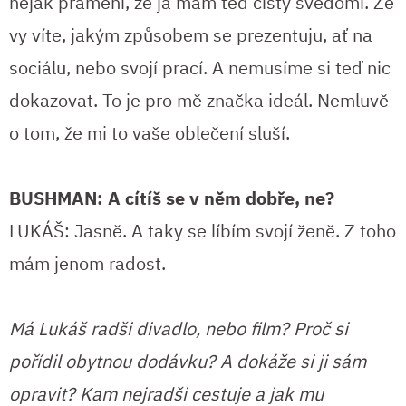
nějak pramení, že já mám teď čistý svědomí. Že
vy víte, jakým způsobem se prezentuju, ať na
sociálu, nebo svojí prací. A nemusíme si teď nic
dokazovat. To je pro mě značka ideál. Nemluvě
o tom, že mi to vaše oblečení sluší.
BUSHMAN: A cítíš se v něm dobře, ne?
LUKÁŠ: Jasně. A taky se líbím svojí ženě. Z toho
mám jenom radost.
Má Lukáš radši divadlo, nebo film? Proč si
pořídil obytnou dodávku? A dokáže si ji sám
opravit? Kam nejradši cestuje a jak mu