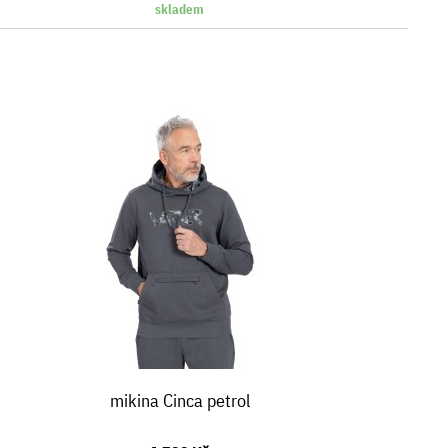
skladem
mikina Cinca petrol