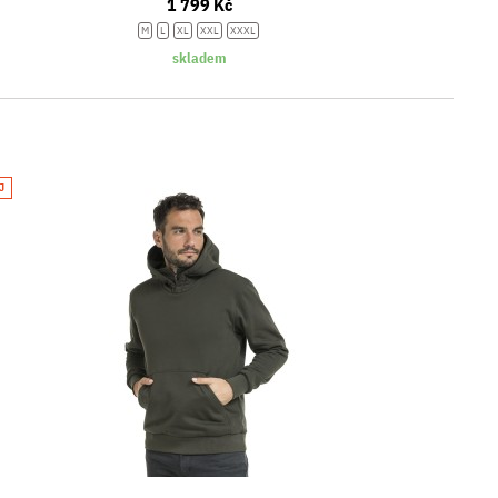
1 799 Kč
M
L
XL
XXL
XXXL
skladem
J