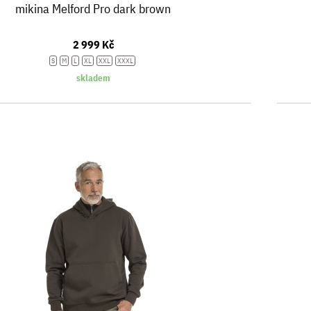
mikina Melford Pro dark brown
2 999 Kč
S
M
L
XL
XXL
XXXL
skladem