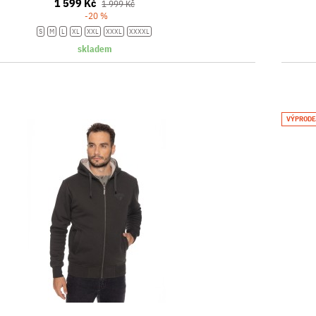
1 599 Kč
1 999 Kč
-20 %
S
M
L
XL
XXL
XXXL
XXXXL
skladem
VÝPRODE