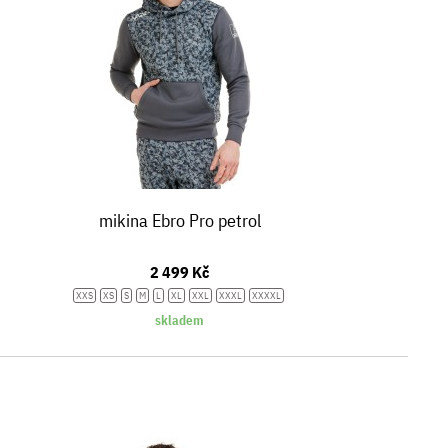
mikina Ebro Pro petrol
2 499 Kč
XXS
XS
S
M
L
XL
XXL
XXXL
XXXXL
skladem