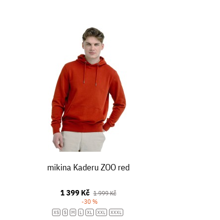
mikina Kaderu ZOO red
1 399 Kč
1 999 Kč
-30 %
XS
S
M
L
XL
XXL
XXXL