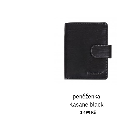
peněženka
Kasane black
1 499 Kč