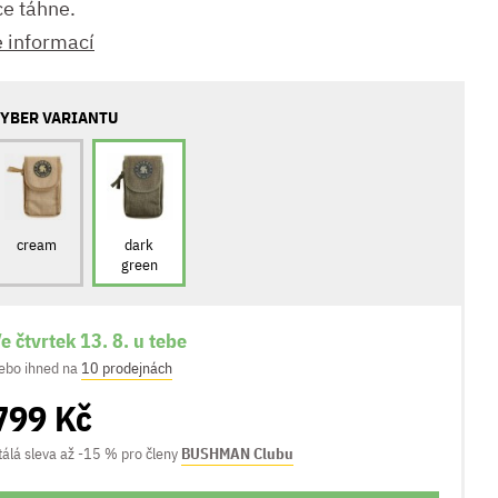
ce táhne.
e informací
YBER VARIANTU
cream
dark
green
e čtvrtek 13. 8. u tebe
ebo ihned na
10 prodejnách
799 Kč
tálá sleva až -15 % pro členy
BUSHMAN Clubu