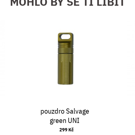
MOHLO BY SE TI LÍBIT
pouzdro Salvage
green UNI
299 Kč