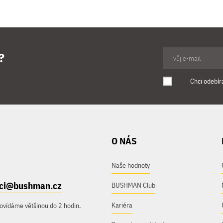
?
Chci odebír
O NÁS
Naše hodnoty
ici@bushman.cz
BUSHMAN Club
Kariéra
ovídáme většinou do 2 hodin.