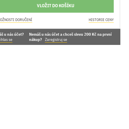
VLOŽIT DO KOŠÍKU
OŽNOSTI DORUČENÍ
HISTORIE CENY
áš u nás účet?
Nemáš u nás účet a chceš slevu 200 Kč na první
ihlas se
nákup?
Zaregistruj se