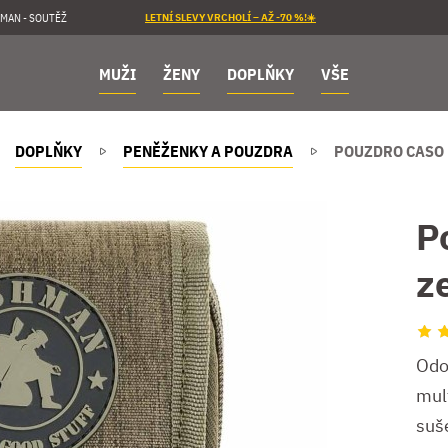
MAN - SOUTĚŽ
LETNÍ SLEVY VRCHOLÍ – AŽ -70 %!☀️
MUŽI
ŽENY
DOPLŇKY
VŠE
DOPLŇKY
PENĚŽENKY A POUZDRA
POUZDRO CASO
P
z
Odo
mult
suš