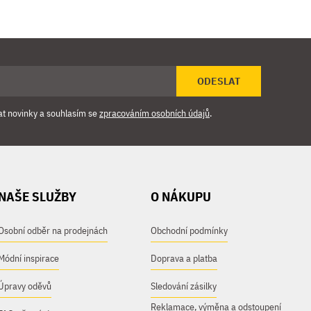
ODESLAT
at novinky a souhlasím se
zpracováním osobních údajů
.
NAŠE SLUŽBY
O NÁKUPU
Osobní odběr na prodejnách
Obchodní podmínky
Módní inspirace
Doprava a platba
Úpravy oděvů
Sledování zásilky
Reklamace, výměna a odstoupení