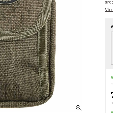
srd
Víc
V
V
n
S