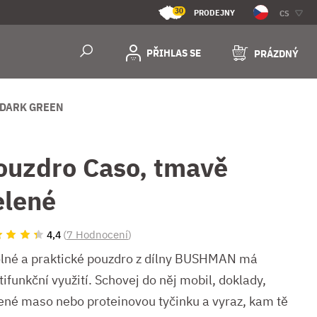
30
PRODEJNY
CS
PŘIHLAS SE
PRÁZDNÝ
 DARK GREEN
ouzdro Caso, tmavě
elené
(
7 Hodnocení
)
4,4
lné a praktické pouzdro z dílny BUSHMAN má
ifunkční využití. Schovej do něj mobil, doklady,
ené maso nebo proteinovou tyčinku a vyraz, kam tě