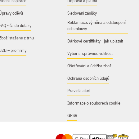
Módní inspirace
Doprava a platba
Úpravy oděvů
Sledování zásilky
Reklamace, výměna a odstoupení
FAQ - časté dotazy
od smlouvy
Zboží stažené z trhu
Dárkové certifikáty - jak uplatnit
B2B – pro firmy
Vyber si správnou velikost
Ošetřování a údržba zboží
Ochrana osobních údajů
Pravidla akcí
Informace o souborech cookie
GPSR