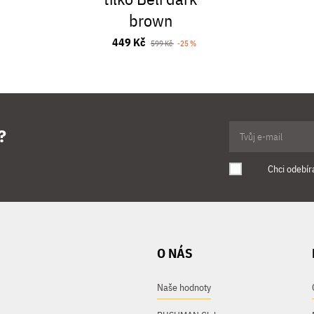
brown
449 Kč
599 Kč
-25 %
?
Chci odebír
O NÁS
Naše hodnoty