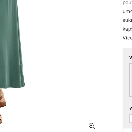
pou
umož
suk
kap
Víc
V
V