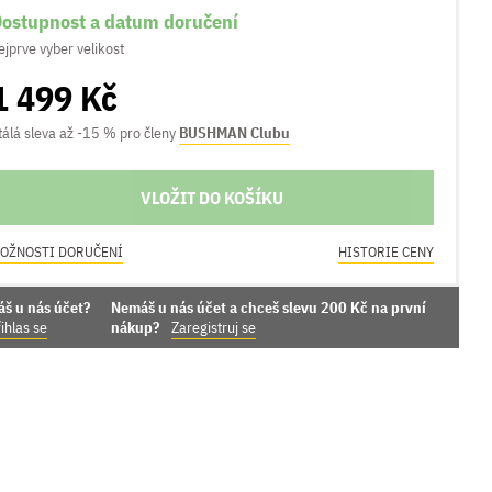
ostupnost a datum doručení
ejprve vyber velikost
1 499 Kč
tálá sleva až -15 % pro členy
BUSHMAN Clubu
VLOŽIT DO KOŠÍKU
OŽNOSTI DORUČENÍ
HISTORIE CENY
áš u nás účet?
Nemáš u nás účet a chceš slevu 200 Kč na první
ihlas se
nákup?
Zaregistruj se