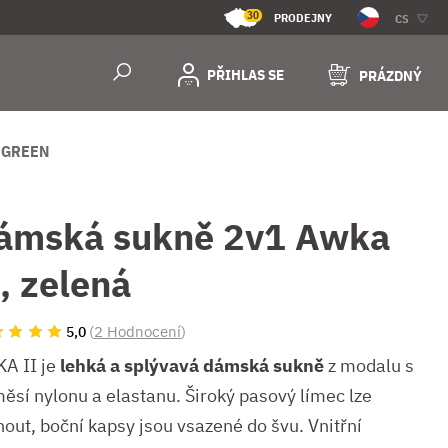
30
PRODEJNY
CS
PŘIHLAS SE
PRÁZDNÝ
 GREEN
ámská sukně 2v1 Awka
I, zelená
(
2 Hodnocení
)
5,0
A II je
lehká a splývavá dámská sukně
z modalu s
měsí nylonu a elastanu. Široký pasový límec lze
nout, boční kapsy jsou vsazené do švu. Vnitřní