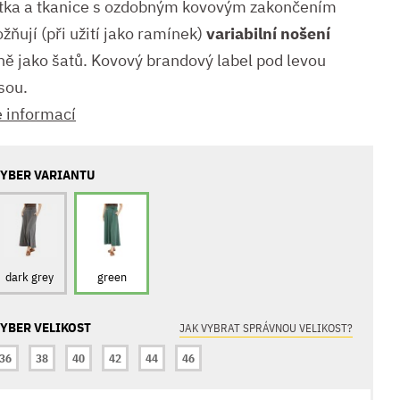
tka a tkanice s ozdobným kovovým zakončením
ňují (při užití jako ramínek)
variabilní nošení
ně jako šatů. Kovový brandový label pod levou
sou.
e informací
YBER VARIANTU
dark grey
green
YBER VELIKOST
JAK VYBRAT SPRÁVNOU VELIKOST?
36
38
40
42
44
46