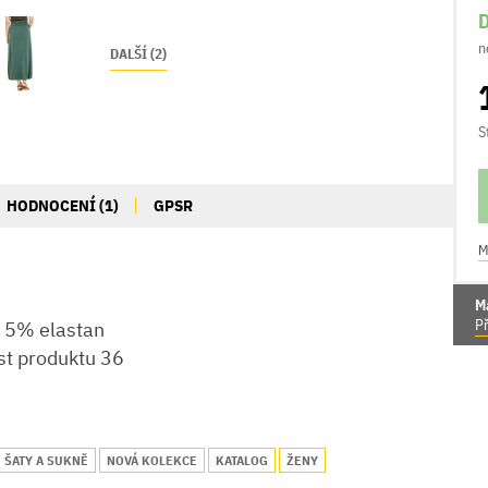
D
n
DALŠÍ (2)
S
HODNOCENÍ (1)
GPSR
M
M
Př
 5% elastan
st produktu 36
ŠATY A SUKNĚ
NOVÁ KOLEKCE
KATALOG
ŽENY