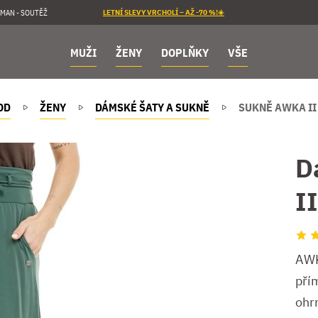
MAN - SOUTĚŽ
LETNÍ SLEVY VRCHOLÍ – AŽ -70 %!☀️
MUŽI
ŽENY
DOPLŇKY
VŠE
OD
ŽENY
DÁMSKÉ ŠATY A SUKNĚ
SUKNĚ AWKA II
D
I
AWK
pří
ohr