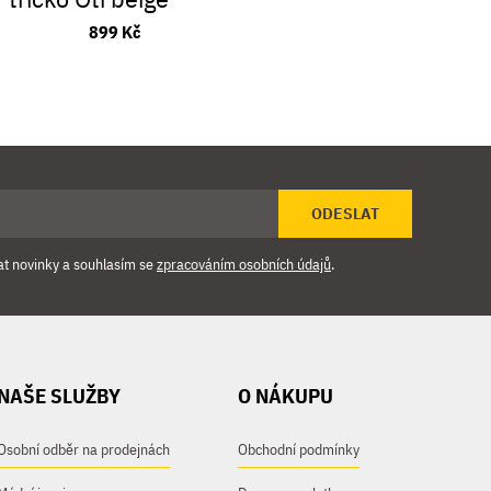
brown
899 Kč
4 499
ODESLAT
at novinky a souhlasím se
zpracováním osobních údajů
.
NAŠE SLUŽBY
O NÁKUPU
Osobní odběr na prodejnách
Obchodní podmínky