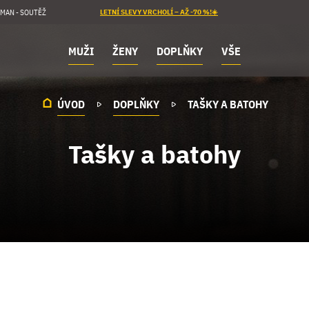
MAN - SOUTĚŽ
LETNÍ SLEVY VRCHOLÍ – AŽ -70 %!☀️
MUŽI
ŽENY
DOPLŇKY
VŠE
ÚVOD
DOPLŇKY
TAŠKY A BATOHY
Tašky a batohy