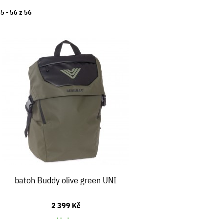
45 -
56
z
56
batoh Buddy olive green UNI
2 399 Kč