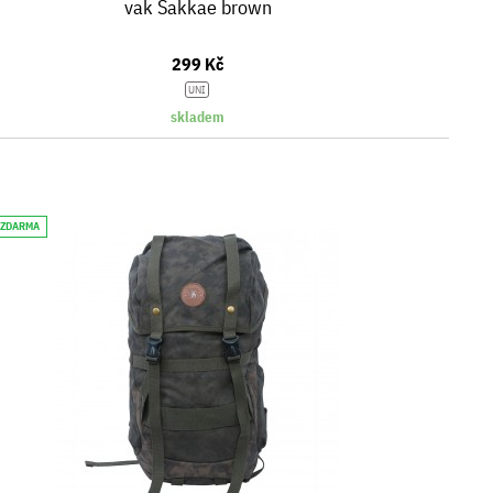
vak Sakkae brown
299 Kč
UNI
skladem
 ZDARMA