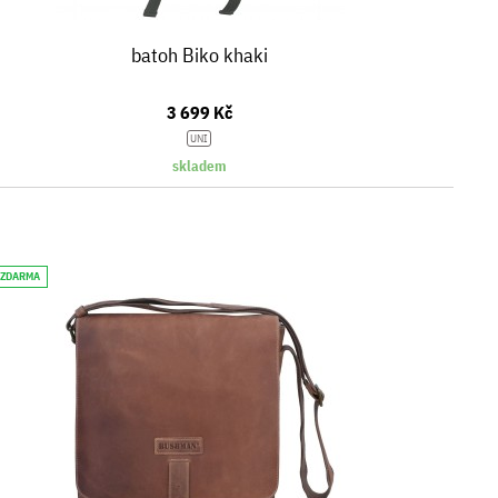
batoh Biko khaki
3 699 Kč
UNI
skladem
 ZDARMA