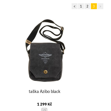
<
1
2
3
>
taška Azibo black
1 299 Kč
UNI