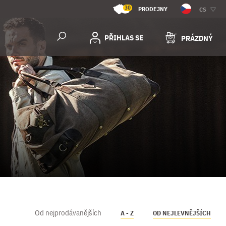
30
PRODEJNY
CS
PŘIHLAS SE
PRÁZDNÝ
Od nejprodávanějších
A - Z
OD NEJLEVNĚJŠÍCH