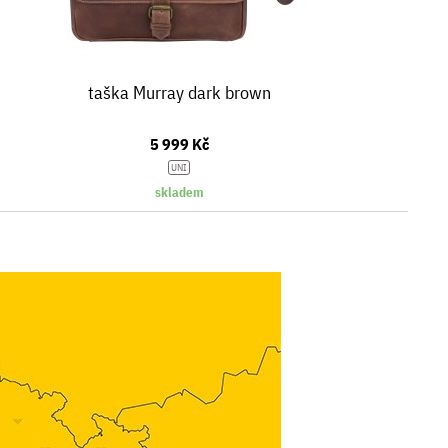
taška Murray dark brown
5 999 Kč
UNI
skladem