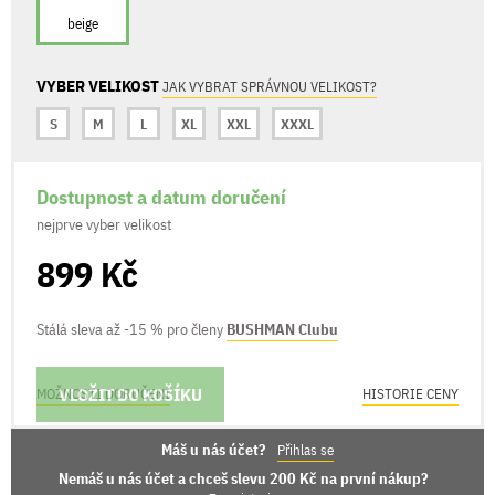
beige
VYBER VELIKOST
JAK VYBRAT SPRÁVNOU VELIKOST?
S
M
L
XL
XXL
XXXL
Dostupnost a datum doručení
nejprve vyber velikost
899 Kč
Stálá sleva až -15 % pro členy
BUSHMAN Clubu
VLOŽIT DO KOŠÍKU
MOŽNOSTI DORUČENÍ
HISTORIE CENY
Máš u nás účet?
Přihlas se
Nemáš u nás účet a chceš slevu 200 Kč na první nákup?