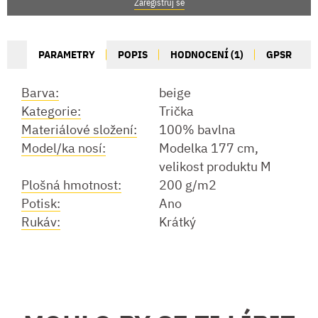
Zaregistruj se
PARAMETRY
POPIS
HODNOCENÍ (1)
GPSR
Barva:
beige
Kategorie:
Trička
Materiálové složení:
100% bavlna
Model/ka nosí:
Modelka 177 cm,
velikost produktu M
Plošná hmotnost:
200 g/m2
Potisk:
Ano
Rukáv:
Krátký