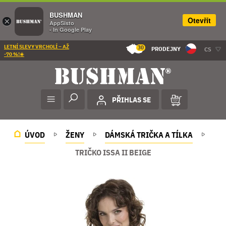
BUSHMAN
Otevřít
×
AppSisto
- In Google Play
LETNÍ SLEVY VRCHOLÍ – AŽ
30
PRODEJNY
CS
-70 %!☀️
PŘIHLAS SE
ÚVOD
ŽENY
DÁMSKÁ TRIČKA A TÍLKA
TRIČKO ISSA II BEIGE