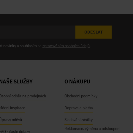
ODESLAT
at novinky a souhlasím se
zpracováním osobních údajů
.
NAŠE SLUŽBY
O NÁKUPU
Osobní odběr na prodejnách
Obchodní podmínky
Módní inspirace
Doprava a platba
Úpravy oděvů
Sledování zásilky
Reklamace, výměna a odstoupení
FAQ - časté dotazy