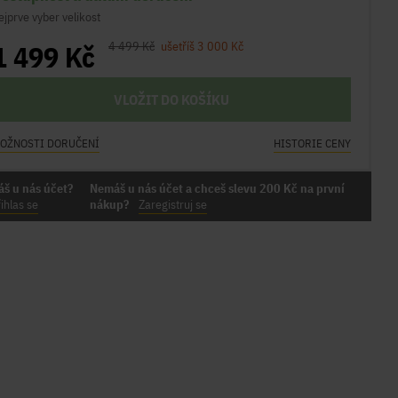
ejprve vyber velikost
1 499 Kč
4 499 Kč
ušetříš 3 000 Kč
VLOŽIT DO KOŠÍKU
OŽNOSTI DORUČENÍ
HISTORIE CENY
áš u nás účet?
Nemáš u nás účet a chceš slevu 200 Kč na první
ihlas se
nákup?
Zaregistruj se