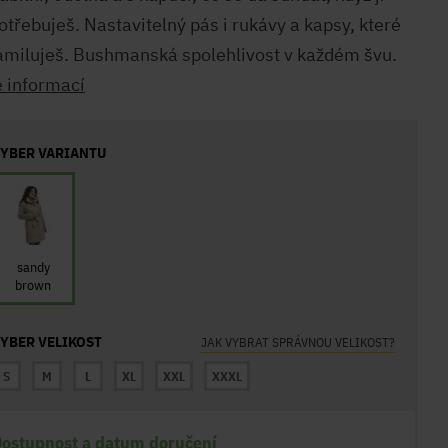
otřebuješ. Nastavitelný pás i rukávy a kapsy, které
zamiluješ. Bushmanská spolehlivost v každém švu.
e informací
YBER VARIANTU
sandy
brown
YBER VELIKOST
JAK VYBRAT SPRÁVNOU VELIKOST?
S
M
L
XL
XXL
XXXL
ostupnost a datum doručení