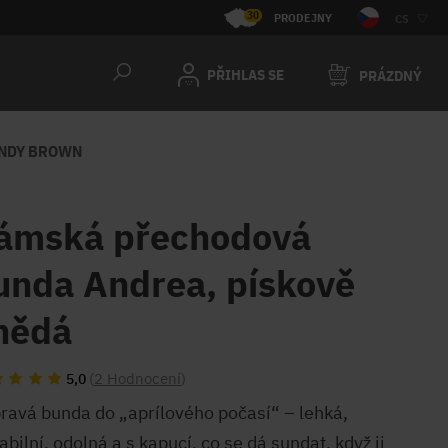
30
PRODEJNY
CS
PŘIHLAS SE
PRÁZDNÝ
ANDY BROWN
ámská přechodová
unda Andrea, pískově
nědá
(
2 Hodnocení
)
5,0
pravá bunda do „aprílového počasí“ – lehká,
abilní, odolná a s kapucí, co se dá sundat, když ji