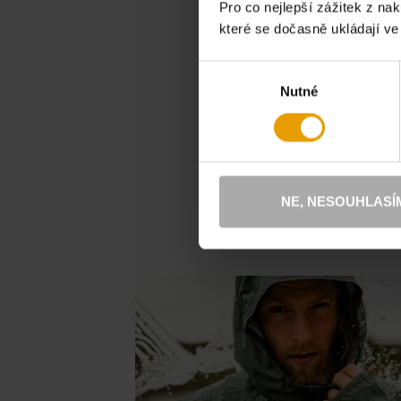
košile Lille
Pro co nejlepší zážitek z n
burgundy
které se dočasně ukládají v
1 599 Kč
1 999 Kč
-20 %
Výběr
Nutné
souhlasu
INS
NE, NESOUHLASÍ
V hlavn