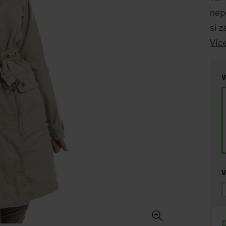
nep
si 
Víc
V
V
D