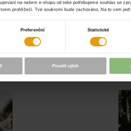
tričko Mia white
akupování na našem e-shopu od tebe potřebujeme souhlas se zp
e tvém prohlížeči. Tvé soukromí bude zachováno. Na to vem jed!
599 Kč
1 199 Kč
-50 %
Preferenční
Statistické
PIRACI HLEDEJ V PŘÍBĚ
M
Povolit výběr
í roli Dámská přechodová bunda Andrea, pískově hnědá. Přečti 