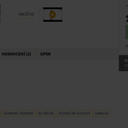
n
DALŠÍ (4)
M
HODNOCENÍ (2)
GPSR
M
Př
ZÁJMOVÉ SKUPINY
DO MĚSTA
VÝJIMEČNÉ KOUSKY
KATALOG