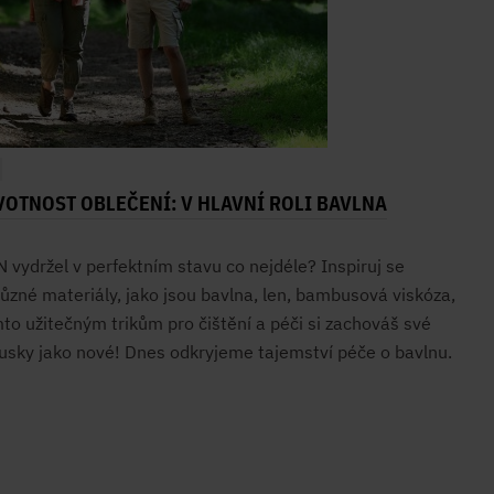
VOTNOST OBLEČENÍ: V HLAVNÍ ROLI BAVLNA
vydržel v perfektním stavu co nejdéle? Inspiruj se
různé materiály, jako jsou bavlna, len, bambusová viskóza,
mto užitečným trikům pro čištění a péči si zachováš své
ky jako nové! Dnes odkryjeme tajemství péče o bavlnu.