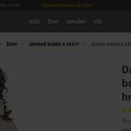
MAN - SOUTĚŽ
LETNÍ SLEVY VRCHOLÍ – AŽ -70 %!☀️
MUŽI
ŽENY
DOPLŇKY
VŠE
ŽENY
DÁMSKÉ BUNDY A VESTY
BUNDA ANDREA S
D
b
h
Ta 
vari