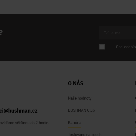
?
Chci odebír
O NÁS
Naše hodnoty
ici@bushman.cz
BUSHMAN Club
Kariéra
ovídáme většinou do 2 hodin.
Testováno na lidech