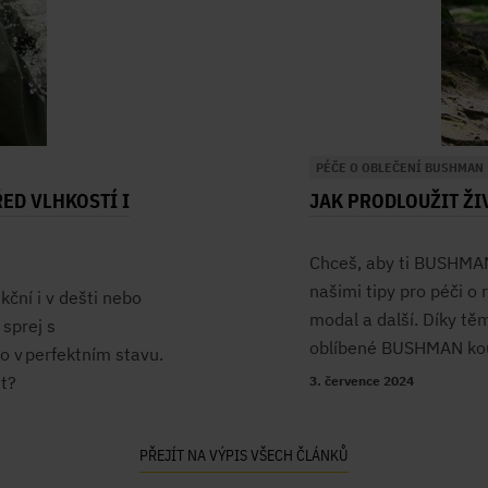
PÉČE O OBLEČENÍ BUSHMAN
ED VLHKOSTÍ I
JAK PRODLOUŽIT ŽI
Chceš, aby ti BUSHMAN 
našimi tipy pro péči o 
kční i v dešti nebo
modal a další. Díky tě
sprej s
oblíbené BUSHMAN kous
o v perfektním stavu.
st?
3. července 2024
PŘEJÍT NA VÝPIS VŠECH ČLÁNKŮ