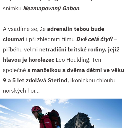
snímku
Nezmapovaný Gabon
.
A vsadíme se, že
adrenalin tebou bude
cloumat
i při zhlédnutí filmu
Dvě celá čtyři
–
příběhu velmi n
etradiční britské rodiny, jejíž
hlavou je horolezec
Leo Houlding. Ten
společně
s manželkou a dvěma dětmi ve věku
9 a 5 let zdolává Stetind
, ikonickou chloubu
norských hor…