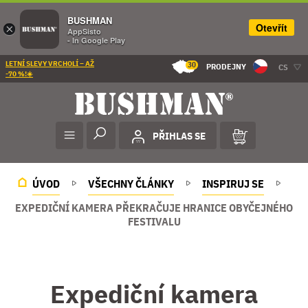
BUSHMAN
Otevřít
×
AppSisto
- In Google Play
LETNÍ SLEVY VRCHOLÍ – AŽ
30
PRODEJNY
CS
-70 %!☀️
PŘIHLAS SE
ÚVOD
VŠECHNY ČLÁNKY
INSPIRUJ SE
EXPEDIČNÍ KAMERA PŘEKRAČUJE HRANICE OBYČEJNÉHO
FESTIVALU
Expediční kamera