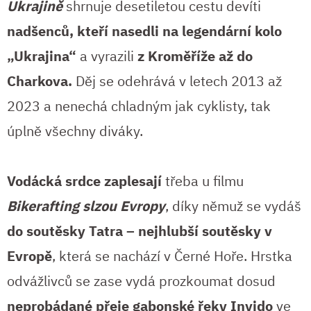
Ukrajině
shrnuje desetiletou cestu devíti
nadšenců, kteří nasedli na legendární kolo
„Ukrajina“
a vyrazili
z Kroměříže až do
Charkova.
Děj se odehrává v letech 2013 až
2023 a nenechá chladným jak cyklisty, tak
úplně všechny diváky.
Vodácká srdce zaplesají
třeba u filmu
Bikerafting slzou Evropy
, díky němuž se vydáš
do soutěsky Tatra – nejhlubší soutěsky v
Evropě
, která se nachází v Černé Hoře. Hrstka
odvážlivců se zase vydá prozkoumat dosud
neprobádané přeje gabonské řeky Invido
ve