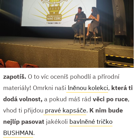
zapotíš.
O to víc oceníš pohodlí a přírodní
materiály! Omrkni naši
lněnou kolekci
,
která ti
dodá volnost,
a pokud máš rád
věci po ruce
,
vhod ti přijdou
pravé kapsáče
.
K nim bude
nejlíp pasovat
jakékoli
bavlněné tričko
BUSHMAN
.