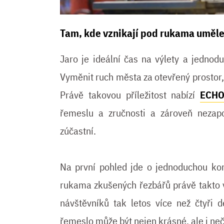
Tam, kde vznikají pod rukama uměle
Jaro je ideální čas na výlety a jednodu
Vyměnit ruch města za otevřený prostor, 
Právě takovou příležitost nabízí
ECHO
řemeslu a zručnosti a zároveň nezap
zúčastní.
Na první pohled jde o jednoduchou ko
rukama zkušených řezbářů právě takto 
návštěvníků tak letos více než čtyři 
řemeslo může být nejen krásné, ale i ne