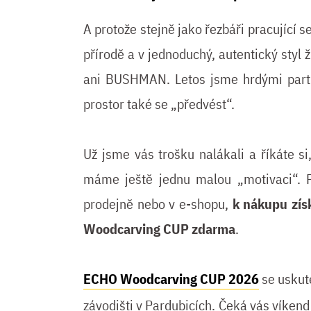
A protože stejně jako řezbáři pracující s
přírodě a v jednoduchý, autentický sty
ani BUSHMAN. Letos jsme hrdými part
prostor také se „předvést“.
Už jsme vás trošku nalákali a říkáte si
máme ještě jednu malou „motivaci“. 
prodejně nebo v e-shopu,
k nákupu zí
Woodcarving CUP zdarma
.
ECHO Woodcarving CUP 2026
se uskut
závodišti v Pardubicích. Čeká vás víkend