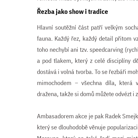
Řezba jako show i tradice
Hlavní soutěžní část patří velkým soc
fauna. Každý řez, každý detail přitom 
toho nechybí ani tzv. speedcarving (ryc
a pod tlakem, který z celé disciplíny 
dostává i volná tvorba. To se řezbáři moho
mimochodem – všechna díla, která v
dražena, takže si domů můžete odvézt i 
Ambasadorem akce je pak Radek Smejkal
který se dlouhodobě věnuje popularizaci