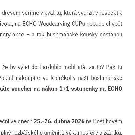
e dřevem věříme v kvalitu, která vydrží, v respekt k
l života, na ECHO Woodcarving CUPu nebude chybět
nery akce – a tak bushmanské kousky dostanou
, že by výlet do Pardubic mohl stát za to? Pak tu
Pokud nakoupíte ve kterékoliv naší bushmanské
skáte voucher na nákup 1+1 vstupenky na ECHO
eční ve dnech
25.
26. dubna 2026
na Dostihovém
–
 plný řezbářského umění, živé atmosféry a zážitků,