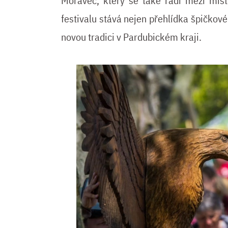
Moravec, který se také řadí mezi mist
festivalu stává nejen přehlídka špičkové
novou tradici v Pardubickém kraji.