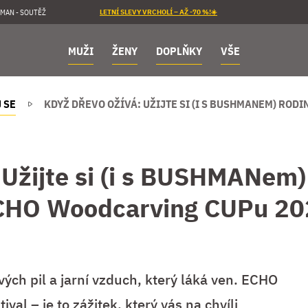
MAN - SOUTĚŽ
LETNÍ SLEVY VRCHOLÍ – AŽ -70 %!☀️
MUŽI
ŽENY
DOPLŇKY
VŠE
 SE
KDYŽ DŘEVO OŽÍVÁ: UŽIJTE SI (I S BUSHMANEM) RO
 Užijte si (i s BUSHMANem)
CHO Woodcarving CUPu 20
ých pil a jarní vzduch, který láká ven. ECHO
al – je to zážitek, který vás na chvíli