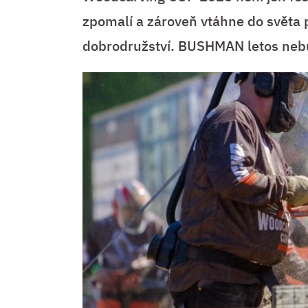
zpomalí a zároveň vtáhne do světa p
dobrodružství. BUSHMAN letos nebu