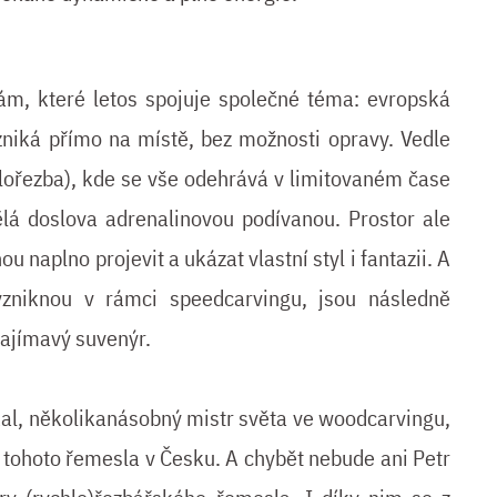
hám, které letos spojuje společné téma: evropská
vzniká přímo na místě, bez možnosti opravy. Vedle
hlořezba), kde se vše odehrává v limitovaném čase
dělá doslova adrenalinovou podívanou. Prostor ale
u naplno projevit a ukázat vlastní styl i fantazii. A
zniknou v rámci speedcarvingu, jsou následně
zajímavý suvenýr.
, několikanásobný mistr světa ve woodcarvingu,
 tohoto řemesla v Česku. A chybět nebude ani Petr