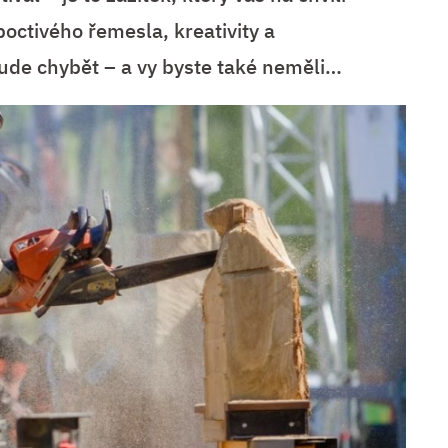
octivého řemesla, kreativity a
de chybět – a vy byste také neměli…