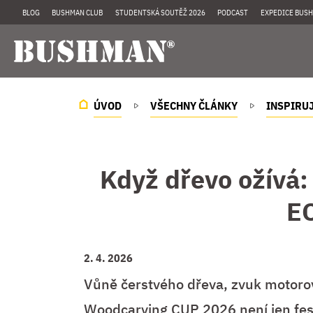
BLOG
BUSHMAN CLUB
STUDENTSKÁ SOUTĚŽ 2026
PODCAST
EXPEDICE BUSH
ÚVOD
VŠECHNY ČLÁNKY
INSPIRUJ
Když dřevo ožívá:
E
2. 4. 2026
Vůně čerstvého dřeva, zvuk motorov
Woodcarving CUP 2026 není jen festiv