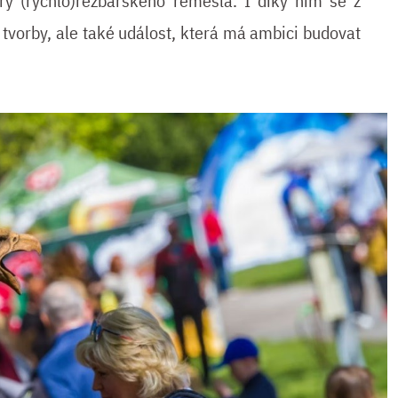
ry (rychlo)řezbářského řemesla. I díky nim se z
 tvorby, ale také událost, která má ambici budovat