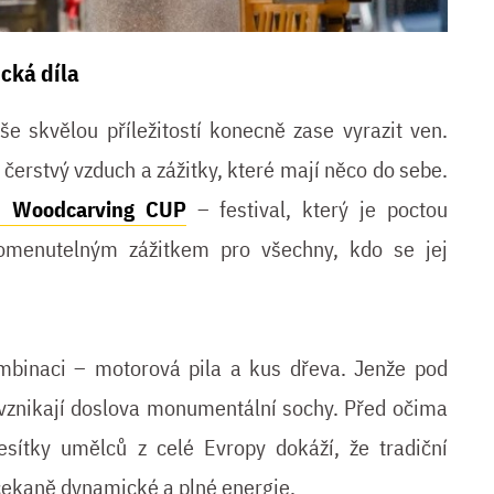
cká díla
še skvělou příležitostí konecně zase vyrazit ven.
čerstvý vzduch a zážitky, které mají něco do sebe.
 Woodcarving CUP
– festival, který je poctou
omenutelným zážitkem pro všechny, kdo se jej
mbinaci – motorová pila a kus dřeva. Jenže pod
vznikají doslova monumentální sochy. Před očima
desítky umělců z celé Evropy dokáží, že tradiční
čekaně dynamické a plné energie.