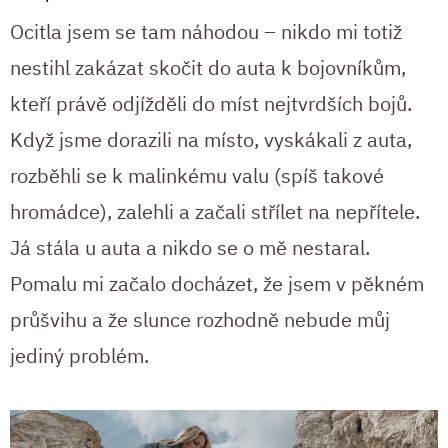
Ocitla jsem se tam náhodou – nikdo mi totiž
nestihl zakázat skočit do auta k bojovníkům,
kteří právě odjížděli do míst nejtvrdších bojů.
Když jsme dorazili na místo, vyskákali z auta,
rozběhli se k malinkému valu (spíš takové
hromádce), zalehli a začali střílet na nepřítele.
Já stála u auta a nikdo se o mě nestaral.
Pomalu mi začalo docházet, že jsem v pěkném
průšvihu a že slunce rozhodně nebude můj
jediný problém.