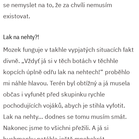
se nemyslet na to, že za chvíli nemusím
existovat.
Lak na nehty?!
Mozek funguje v takhle vypjatých situacích fakt
divně. „Vždyť já si v těch botách v těchhle
kopcích úplně odřu lak na nehtech!“ proběhlo
mi náhle hlavou. Terén byl obtížný a já musela
občas i vyfunět před skupinku rychle
pochodujících vojáků, abych je stihla vyfotit.
Lak na nehty… dodnes se tomu musím smát.
Nakonec jsme to všichni přežili. A já si
bushmanky natáhla ještě mnohokrát,