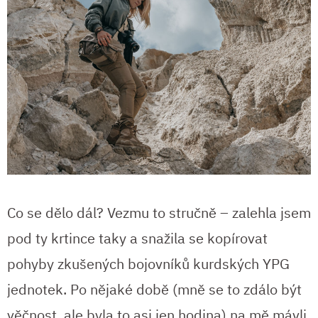
Co se dělo dál? Vezmu to stručně – zalehla jsem
pod ty krtince taky a snažila se kopírovat
pohyby zkušených bojovníků kurdských YPG
jednotek. Po nějaké době (mně se to zdálo být
věčnost, ale byla to asi jen hodina) na mě mávli.