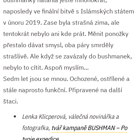
naposledy ve finální bitvě s Islámských státem
v únoru 2019. Zase byla strašná zima, ale
tentokrát nebylo ani kde prát. Měnit ponožky
přestalo dávat smysl, oba páry smrděly
strašlivě. Ale když se zavázaly do bushmanek,
nebylo to cítit. Aspoň myslím…
Sedm let jsou se mnou. Ochozené, ostřílené a
stále naprosto funkční. Připravené na další
štaci.
Lenka Klicperová, válečná novinářka a
fotografka,
tvář kampaně BUSHMAN – Po
tvoje expedice