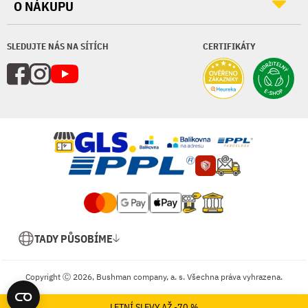
O NÁKUPU
SLEDUJTE NÁS NA SÍTÍCH
CERTIFIKÁTY
TADY PŮSOBÍME
Copyright Ⓒ 2026, Bushman company, a. s. Všechna práva vyhrazena.
Shopsys
Tvorba e-shopů na míru
LETNÍ SLEVY AŽ -70 %