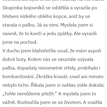
Skupinka bojovníků se oddělila a vyrazila po
hřebeni nízkého oblého kopce, aniž by se
starala o palbu. Já za nimi. Myslela jsem si
naivně, že to končí a jedu zpátky. Ale vyrazili
jsme na pochod.
V duchu jsem blahořečila osud, že mám aspoň
dobré boty. Kolem nás se neustále ozývala
palba, dopadaly minometné střely, probíhalo i
bombardování. Zkrátka kravál, snad ani minutu
nebylo ticho. Říkala jsem si nahlas stále dokola:
„Tohle nemůžeme přežít.“ A myslela jsem to
vážně. Rozloučila jsem se se životem. A snažila