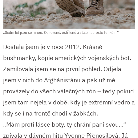
„Sedm let jsou se mnou. Ochozené, ostřílené a stále naprosto funkční.“
Dostala jsem je v roce 2012. Krásné
bushmanky, kopie amerických vojenských bot.
Zamilovala jsem se na první pohled. Odjela
jsem v nich do Afghánistánu a pak už mě
provázely do všech válečných zón – tedy pokud
jsem tam nejela v době, kdy je extrémní vedro a
kdy se i na frontě chodí v žabkách.
„Mám proti lásce boty, ty chrání paní svou…“
zpívala v dávném hitu Yvonne Přenosilová. Já