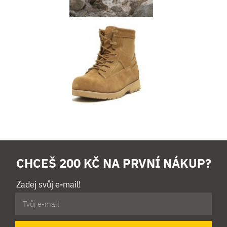
CHCEŠ 200 KČ NA PRVNÍ NÁKUP?
Zadej svůj e-mail!