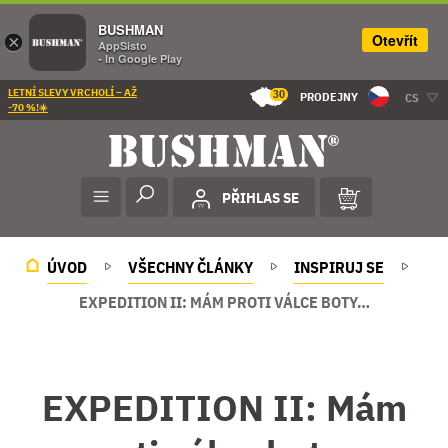
BUSHMAN
Otevřít
×
AppSisto
- In Google Play
LETNÍ SLEVY VRCHOLÍ – AŽ
30
PRODEJNY
CS
-70 %!☀️
PŘIHLAS SE
ÚVOD
VŠECHNY ČLÁNKY
INSPIRUJ SE
EXPEDITION II: MÁM PROTI VÁLCE BOTY…
EXPEDITION II: Mám