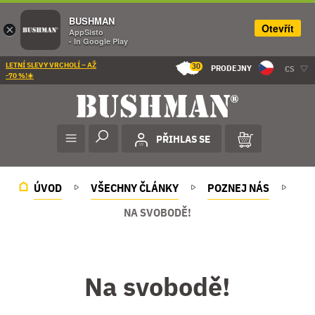
BUSHMAN
Otevřít
×
AppSisto
- In Google Play
LETNÍ SLEVY VRCHOLÍ – AŽ
30
PRODEJNY
CS
-70 %!☀️
PŘIHLAS SE
ÚVOD
VŠECHNY ČLÁNKY
POZNEJ NÁS
NA SVOBODĚ!
Na svobodě!