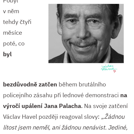
Pobyl
v něm
tehdy čtyři
měsíce
poté, co
byl
bezdůvodně zatčen
během brutálního
policejního zásahu při lednové demonstraci
na
výročí upálení Jana Palacha
. Na svoje zatčení
Václav Havel později reagoval slovy:
„Žádnou
lítost jsem neměl, ani žádnou nenávist. Jediné,