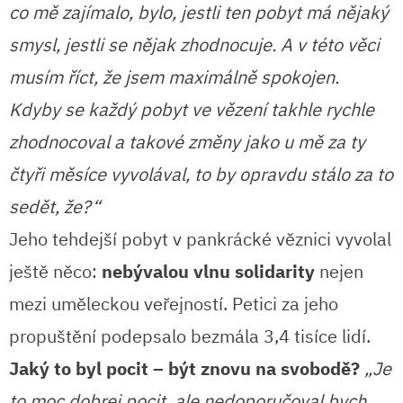
co mě zajímalo, bylo, jestli ten pobyt má nějaký
smysl, jestli se nějak zhodnocuje. A v této věci
musím říct, že jsem maximálně spokojen.
Kdyby se každý pobyt ve vězení takhle rychle
zhodnocoval a takové změny jako u mě za ty
čtyři měsíce vyvolával, to by opravdu stálo za to
sedět, že?“
Jeho tehdejší pobyt v pankrácké věznici vyvolal
ještě něco:
nebývalou vlnu solidarity
nejen
mezi uměleckou veřejností. Petici za jeho
propuštění podepsalo bezmála 3,4 tisíce lidí.
Jaký to byl pocit – být znovu na svobodě?
„Je
to moc dobrej pocit, ale nedoporučoval bych