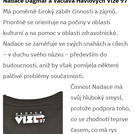
Nadace Dagmar a Václava Havlových Vize 97
Má poměrně široký záběr činnosti a zájmů.
Prioritně se orientuje na počiny v oblasti
kulturní a na pomoc v oblasti zdravotnické.
Nadace se zaměřuje ve svých snahách a cílech
– v duchu svého názvu – především do
budoucnosti, aniž by však pomíjela některé
palčivé problémy současnosti.
Činnost Nadace má
svůj hluboký smysl,
protože podpora toho,
co se zhodnotí teprve
časem, co má rys