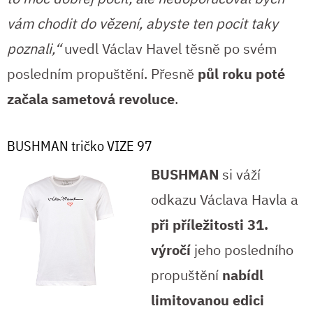
vám chodit do vězení, abyste ten pocit taky
poznali,“
uvedl Václav Havel těsně po svém
posledním propuštění. Přesně
půl roku poté
začala sametová revoluce
.
BUSHMAN tričko VIZE 97
BUSHMAN
si váží
odkazu Václava Havla a
při příležitosti 31.
výročí
jeho posledního
propuštění
nabídl
limitovanou edici