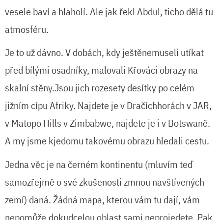
vesele baví a hlaholí. Ale jak řekl Abdul, ticho dělá tu
atmosféru.
Je to už dávno. V dobách, kdy ještěnemuseli utíkat
před bílými osadníky, malovali Křováci obrazy na
skalní stěny.Jsou jich rozesety desítky po celém
jižním cípu Afriky. Najdete je v Dračíchhorách v JAR,
v Matopo Hills v Zimbabwe, najdete je i v Botswaně.
A my jsme kjedomu takovému obrazu hledali cestu.
Jedna věc je na černém kontinentu (mluvím teď
samozřejmě o své zkušenosti zmnou navštívených
zemí) daná. Žádná mapa, kterou vám tu dají, vám
nepomůže,dokudcelou oblast sami neprojedete. Pak