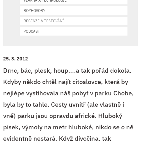
VLÁKNA A TECHNOLOGIE
ROZHOVORY
RECENZE A TESTOVÁNÍ
PODCAST
25. 3. 2012
Drnc, bác, plesk, houp....a tak pořád dokola.
Kdyby někdo chtěl najít citoslovce, která by
nejlépe vystihovala náš pobyt v parku Chobe,
byla by to tahle. Cesty uvnitř (ale vlastně i
vně) parku jsou opravdu africké. Hluboký
písek, výmoly na metr hluboké, nikdo se o ně
evidentně nestará. Když divočina, tak