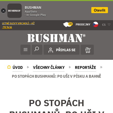
BUSHMAN
Otevřít
×
AppSisto
- In Google Play
LETNÍ SLEVY VRCHOLÍ – AŽ
30
PRODEJNY
CS
-70 %!☀️
PŘIHLAS SE
ÚVOD
VŠECHNY ČLÁNKY
REPORTÁŽE
PO STOPÁCH BUSHMANŮ: PO UŠI V PÍSKU A BAHNĚ
PO STOPÁCH