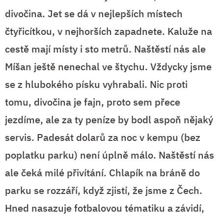
divočina. Jet se dá v nejlepších místech
čtyřicítkou, v nejhorších zapadnete. Kaluže na
cestě mají místy i sto metrů. Naštěstí nás ale
Míšan ještě nenechal ve štychu. Vždycky jsme
se z hlubokého písku vyhrabali. Nic proti
tomu, divočina je fajn, proto sem přece
jezdíme, ale za ty peníze by bodl aspoň nějaký
servis. Padesát dolarů za noc v kempu (bez
poplatku parku) není úplně málo. Naštěstí nás
ale čeká milé přivítání. Chlapík na bráně do
parku se rozzáří, když zjistí, že jsme z Čech.
Hned nasazuje fotbalovou tématiku a závidí,