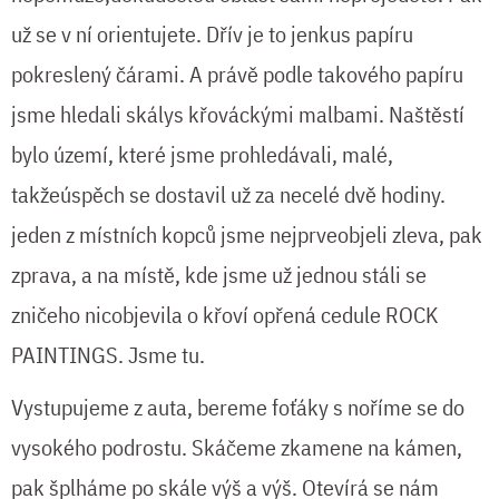
už se v ní orientujete. Dřív je to jenkus papíru
pokreslený čárami. A právě podle takového papíru
jsme hledali skálys křováckými malbami. Naštěstí
bylo území, které jsme prohledávali, malé,
takžeúspěch se dostavil už za necelé dvě hodiny.
jeden z místních kopců jsme nejprveobjeli zleva, pak
zprava, a na místě, kde jsme už jednou stáli se
zničeho nicobjevila o křoví opřená cedule ROCK
PAINTINGS. Jsme tu.
Vystupujeme z auta, bereme foťáky s noříme se do
vysokého podrostu. Skáčeme zkamene na kámen,
pak šplháme po skále výš a výš. Otevírá se nám