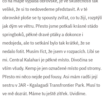
co na mapě vypadá obrovské, je ve skutečnosti tak
veliké, že si to nedovedeme představit. A v té
obrovské ploše se ty spousty zvířat, co tu žijí, rozptýlí
jak dým ve větru. Přesto jsme potkali krásné stádo
springboků, pěkné dravé ptáky a dokonce i
medojeda, ale to setkání bylo tak krátké, že se
nedalo fotit. Musím říct, že jsem v rozpacích. Líbí se
mi. Central Kalahari je pěkné místo. Divočina se
vším všudy. Kemp je jen označené místo pod stromy.
Přesto mi něco nejde pod fousy. Asi mám radši její
sestru v JAR - Kgalagadi Transfrontier Park. Musí to
ve mě dozrát. Máme tu ještě zítřek. Uvidíme.