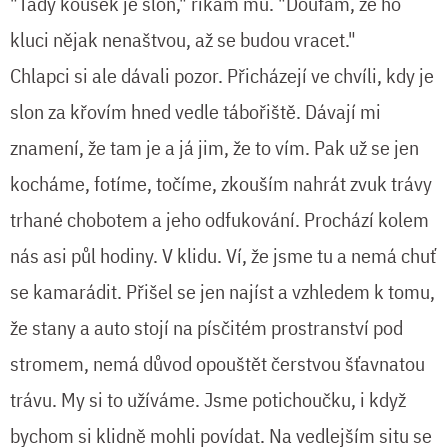
"Tady kousek je slon," říkám mu. "Doufám, že ho
kluci nějak nenaštvou, až se budou vracet."
Chlapci si ale dávali pozor. Přicházejí ve chvíli, kdy je
slon za křovím hned vedle tábořiště. Dávají mi
znamení, že tam je a já jim, že to vím. Pak už se jen
kocháme, fotíme, točíme, zkouším nahrát zvuk trávy
trhané chobotem a jeho odfukování. Prochází kolem
nás asi půl hodiny. V klidu. Ví, že jsme tu a nemá chuť
se kamarádit. Přišel se jen najíst a vzhledem k tomu,
že stany a auto stojí na písčitém prostranství pod
stromem, nemá důvod opouštět čerstvou šťavnatou
trávu. My si to užíváme. Jsme potichoučku, i když
bychom si klidně mohli povídat. Na vedlejším situ se