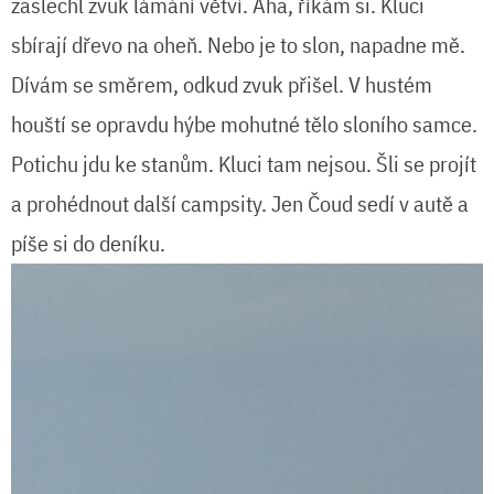
zaslechl zvuk lámání větví. Aha, říkám si. Kluci
sbírají dřevo na oheň. Nebo je to slon, napadne mě.
Dívám se směrem, odkud zvuk přišel. V hustém
houští se opravdu hýbe mohutné tělo sloního samce.
Potichu jdu ke stanům. Kluci tam nejsou. Šli se projít
a prohédnout další campsity. Jen Čoud sedí v autě a
píše si do deníku.