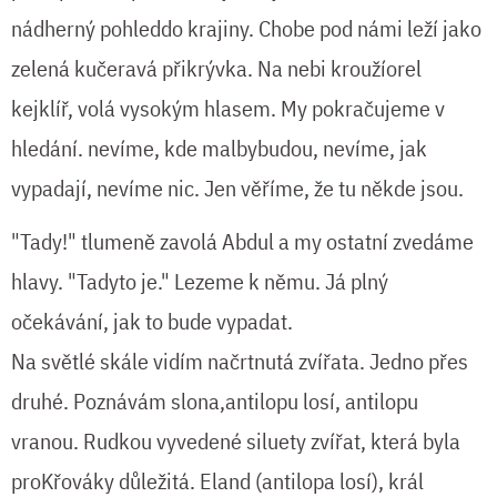
nádherný pohleddo krajiny. Chobe pod námi leží jako
zelená kučeravá přikrývka. Na nebi kroužíorel
kejklíř, volá vysokým hlasem. My pokračujeme v
hledání. nevíme, kde malbybudou, nevíme, jak
vypadají, nevíme nic. Jen věříme, že tu někde jsou.
"Tady!" tlumeně zavolá Abdul a my ostatní zvedáme
hlavy. "Tadyto je." Lezeme k němu. Já plný
očekávání, jak to bude vypadat.
Na světlé skále vidím načrtnutá zvířata. Jedno přes
druhé. Poznávám slona,antilopu losí, antilopu
vranou. Rudkou vyvedené siluety zvířat, která byla
proKřováky důležitá. Eland (antilopa losí), král