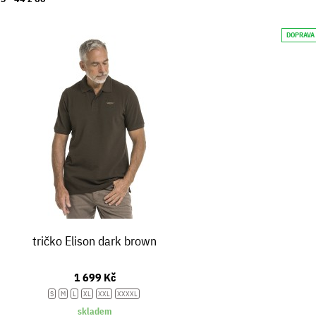
DOPRAVA
tričko Elison dark brown
1 699 Kč
S
M
L
XL
XXL
XXXXL
skladem