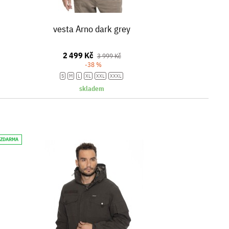
vesta Arno dark grey
2 499 Kč
3 999 Kč
-38 %
S
M
L
XL
XXL
XXXL
skladem
 ZDARMA