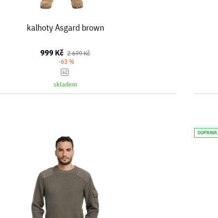
kalhoty Asgard brown
999 Kč
2 699 Kč
-63 %
62
skladem
DOPRAVA