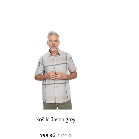
košile Jason grey
799 Kč
2 199 Kč