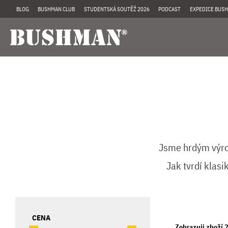
BLOG
BUSHMAN CLUB
STUDENTSKÁ SOUTĚŽ 2026
PODCAST
EXPEDICE BUSH
Jsme hrdým výrob
Jak tvrdí klas
CENA
Zobrazuji zboží 