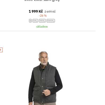
1 999 Kč
2 699 Kč
-26 %
S
XXL
XXXL
XXXXL
skladem
J