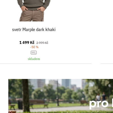
svetr Marple dark khaki
1 499 Kč
2 999 Kč
-50 %
XXL
skladem