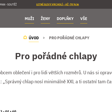
MAN - SOUTĚŽ
LETNÍ SLEVY VRCHOLÍ – AŽ -70 %!☀️
MUŽI
ŽENY
DOPLŇKY
VŠE
ÚVOD
PRO POŘÁDNÉ CHLAPY
Pro pořádné chlapy
cem oblečení i pro lidi větších rozměrů. U nás si opra
ik: „Správný chlap nosí minimálně XXL a ti ostatní tam č
23 -
44
z
60