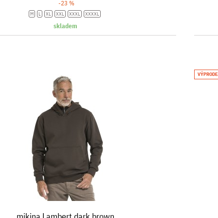
-23 %
M
L
XL
XXL
XXXL
XXXXL
skladem
VÝPRODE
mikina Lambert dark brown