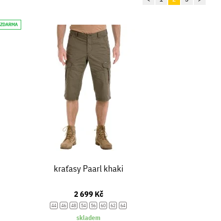
 ZDARMA
kraťasy Paarl khaki
2 699 Kč
44
46
48
54
56
60
62
64
skladem