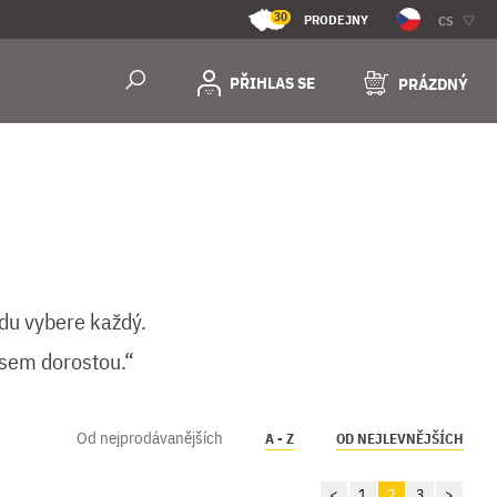
30
PRODEJNY
CS
PŘIHLAS SE
PRÁZDNÝ
vdu vybere každý.
asem dorostou.“
Od nejprodávanějších
A - Z
OD NEJLEVNĚJŠÍCH
<
1
2
3
>