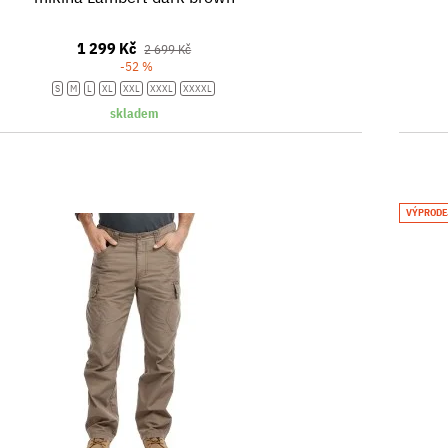
1 299 Kč
2 699 Kč
-52 %
S
M
L
XL
XXL
XXXL
XXXXL
skladem
VÝPRODE