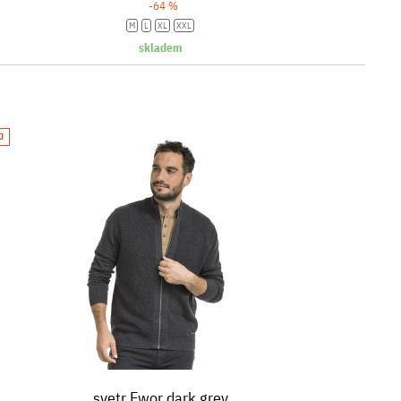
-64 %
M
L
XL
XXL
skladem
J
svetr Ewor dark grey