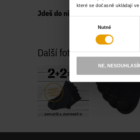
které se dočasně ukládají v
Jdeš do nich? Pokračuj
ZDE
.
Výběr
Nutné
souhlasu
Další fotografie
NE, NESOUHLASÍ