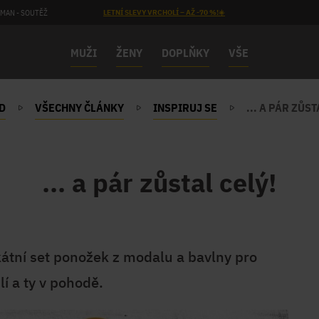
MAN - SOUTĚŽ
LETNÍ SLEVY VRCHOLÍ – AŽ -70 %!☀️
MUŽI
ŽENY
DOPLŇKY
VŠE
D
VŠECHNY ČLÁNKY
INSPIRUJ SE
... A PÁR ZŮST
... a pár zůstal celý!
átní set ponožek z modalu a bavlny pro
í a ty v pohodě.