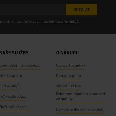
ODESLAT
at novinky a souhlasím se
zpracováním osobních údajů
.
NAŠE SLUŽBY
O NÁKUPU
Osobní odběr na prodejnách
Obchodní podmínky
Módní inspirace
Doprava a platba
Úpravy oděvů
Sledování zásilky
Reklamace, výměna a odstoupení
FAQ - časté dotazy
od smlouvy
Zboží stažené z trhu
Dárkové certifikáty - jak uplatnit