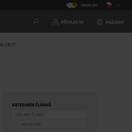
30
PRODEJNY
CS
PŘIHLAS SE
PRÁZDNÝ
AL CELÝ!
KATEGORIE ČLÁNKŮ
VŠECHNY ČLÁNKY
REPORTÁŽE