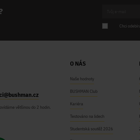
?
Chci odebír
O NÁS
Naše hodnoty
BUSHMAN Club
ici@bushman.cz
Kariéra
ovídáme většinou do 2 hodin.
Testováno na lidech
Studentská soutěž 2026