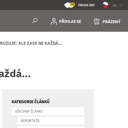
30
PRODEJNY
CS
PŘIHLAS SE
PRÁZDNÝ
RUZUJE: ALE ZASE NE KAŽDÁ…
 každá…
KATEGORIE ČLÁNKŮ
VŠECHNY ČLÁNKY
REPORTÁŽE