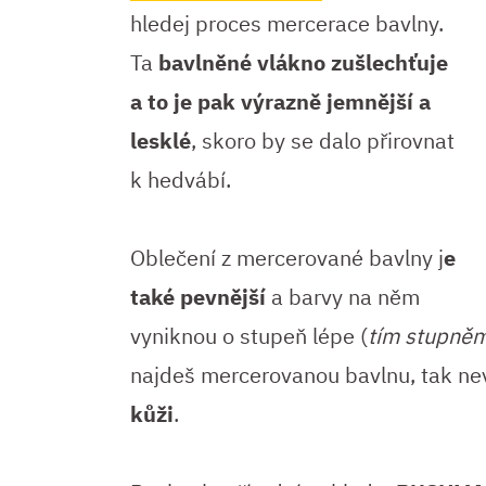
hledej proces mercerace bavlny.
Ta
bavlněné vlákno zušlechťuje
a to je pak výrazně jemnější a
lesklé
, skoro by se dalo přirovnat
k hedvábí.
Oblečení z mercerované bavlny j
e
také pevnější
a barvy na něm
vyniknou o stupeň lépe (
tím stupněm
najdeš mercerovanou bavlnu, tak ne
kůži
.