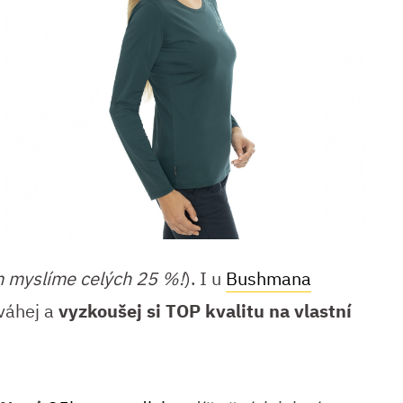
 myslíme celých 25 %!
). I u
Bushmana
váhej a
vyzkoušej si TOP kvalitu na vlastní