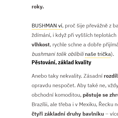
roky.
BUSHMAN ví
, proč šije převážně z b
ždímání, i když při vyšších teplotác
vlhkost
, rychle schne a dobře přijímá
bushmani tolik oblíbili
naše trička
).
Pěstování, základ kvality
Anebo taky nekvality. Zásadní
rozdí
opravdu nespočet. Aby také ne, vžd
obchodní komoditou,
pěstuje se zh
Brazílii, ale třeba i v Mexiku, Řecku
čtyři základní druhy bavlníku
– víc