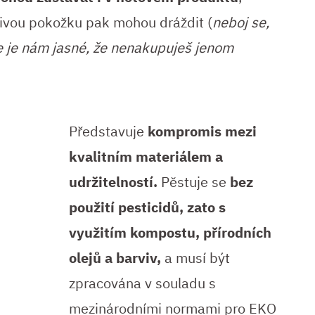
tlivou pokožku pak mohou dráždit (
neboj se,
le je nám jasné, že nenakupuješ jenom
P
ředstavuje
kompromis mezi
kvalitním materiálem a
udržitelností.
Pěstuje se
bez
použití pesticidů, zato s
využitím kompostu, přírodních
olejů a barviv,
a musí být
zpracována v souladu s
mezinárodními normami pro EKO