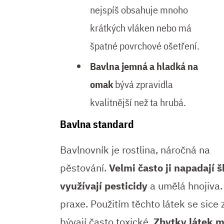
nejspíš obsahuje mnoho
krátkých vláken nebo má
špatné povrchové ošetření.
Bavlna jemná a hladká na
omak
bývá zpravidla
kvalitnější než ta hrubá.
Bavlna standard
Bavlnovník je rostlina, náročná na
pěstování.
Velmi často ji napadají 
využívají pesticidy
a umělá hnojiva.
praxe. Použitím těchto látek se sice 
bývají často toxické.
Zbytky látek m