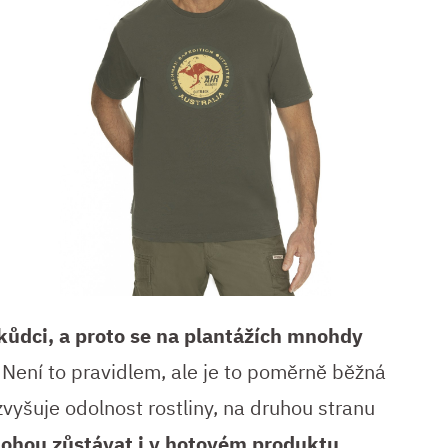
škůdci, a proto se na plantážích mnohdy
 Není to pravidlem, ale je to poměrně běžná
zvyšuje odolnost rostliny, na druhou stranu
ohou zůstávat i v hotovém produktu
,