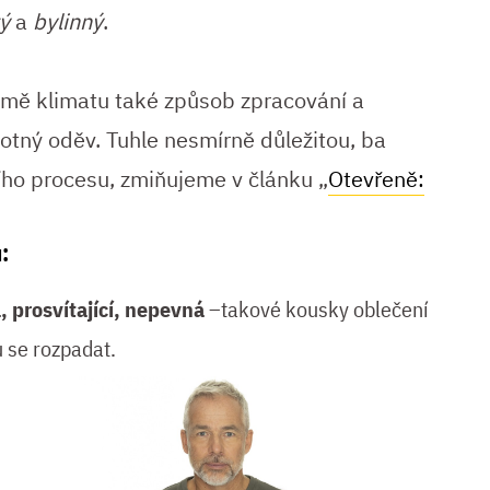
tý
a
bylinný
.
omě klimatu také způsob zpracování a
otný oděv. Tuhle nesmírně důležitou, ba
ího procesu, zmiňujeme v článku „
Otevřeně:
u:
, prosvítající, nepevná
–takové kousky oblečení
u se rozpadat.