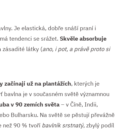
avlny. Je elastická, dobře snáší praní i
h má tendenci se srážet.
Skvěle absorbuje
 zásadité látky (
ano, i pot, a právě proto si
ly začínají už na plantážích
, kterých je
yť bavlna je v současném světě významnou
ruba v 90 zemích světa
– v Číně, Indii,
 nebo Bulharsku. Na světě se pěstují převážně
e než 90 % tvoří
bavlník srstnatý
, zbylý podíl