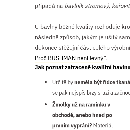
připadá na
bavlník stromový
,
keřovi
U bavlny běžné kvality rozhoduje kr
následně způsob, jakým je ušitý sam
dokonce stěžejní část celého výrobn
Proč BUSHMAN není levný
“.
Jak poznat zatraceně kvalitní bavln
Určitě by
neměla být řídce tkaná
se pak nejspíš brzy srazí a začno
Žmolky už na ramínku v
obchodě, anebo hned po
prvním vyprání?
Materiál