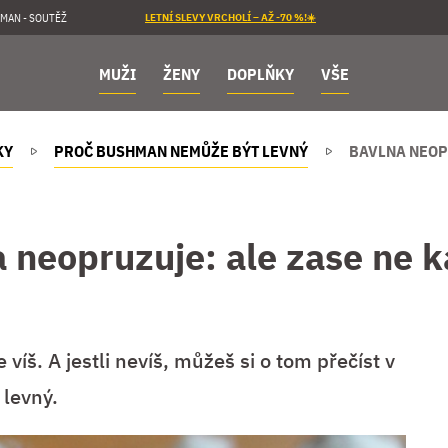
MAN - SOUTĚŽ
LETNÍ SLEVY VRCHOLÍ – AŽ -70 %!☀️
MUŽI
ŽENY
DOPLŇKY
VŠE
KY
PROČ BUSHMAN NEMŮŽE BÝT LEVNÝ
BAVLNA NEOP
 neopruzuje: ale zase ne
 víš. A jestli nevíš, můžeš si o tom přečíst v
levný.