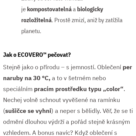
je
kompostovatelná
a
biologicky
rozložitelná
. Prostě zmizí, aniž by zatížila
planetu.
Jak o ECOVERO™ pečovat?
Stejně jako o přírodu – s jemností. Oblečení
per
naruby na 30 °C,
a to v šetrném nebo
speciálním
pracím prostředku typu „color“
.
Nechej volně schnout vyvěšené na ramínku
(
sušičce se vyhni
) a neper s bělidly. Věř, že se ti
odmění dlouhou výdrží a pořád stejně krásným
vzhledem. A bonus navíc? Když oblečení s