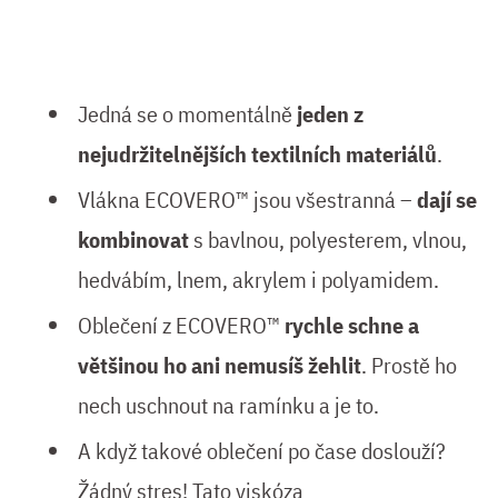
Jedná se o momentálně
jeden z
nejudržitelnějších textilních materiálů
.
Vlákna ECOVERO™ jsou všestranná –
dají se
kombinovat
s bavlnou, polyesterem, vlnou,
hedvábím, lnem, akrylem i polyamidem.
Oblečení z ECOVERO™
rychle schne a
většinou ho ani nemusíš žehlit
. Prostě ho
nech uschnout na ramínku a je to.
A když takové oblečení po čase doslouží?
Žádný stres! Tato viskóza