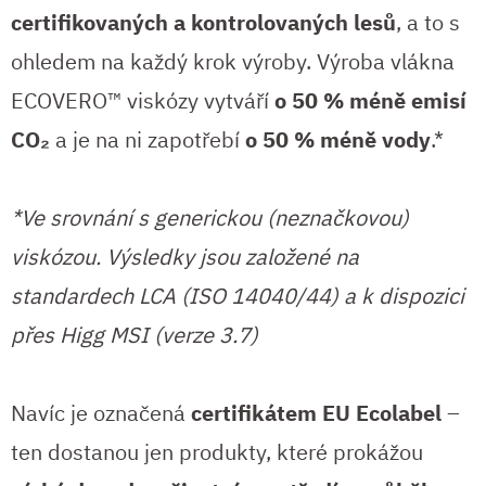
certifikovaných a kontrolovaných lesů
, a to s
ohledem na každý krok výroby. Výroba vlákna
ECOVERO™ viskózy vytváří
o 50 % méně emisí
CO₂
a je na ni zapotřebí
o 50 % méně vody
.*
*Ve srovnání s generickou (neznačkovou)
viskózou. Výsledky jsou založené na
standardech LCA (ISO 14040/44) a k dispozici
přes Higg MSI (verze 3.7)
Navíc je označená
certifikátem EU Ecolabel
–
ten dostanou jen produkty, které prokážou