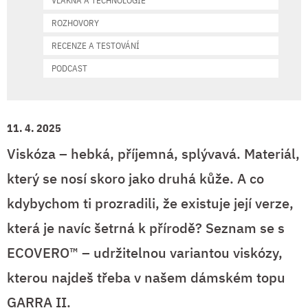
VLÁKNA A TECHNOLOGIE
ROZHOVORY
RECENZE A TESTOVÁNÍ
PODCAST
11. 4. 2025
Viskóza – hebká, příjemná, splývavá. Materiál,
který se nosí skoro jako druhá kůže. A co
kdybychom ti prozradili, že existuje její verze,
která je navíc šetrná k přírodě? Seznam se s
ECOVERO™ – udržitelnou variantou viskózy,
kterou najdeš třeba v našem dámském topu
GARRA II.