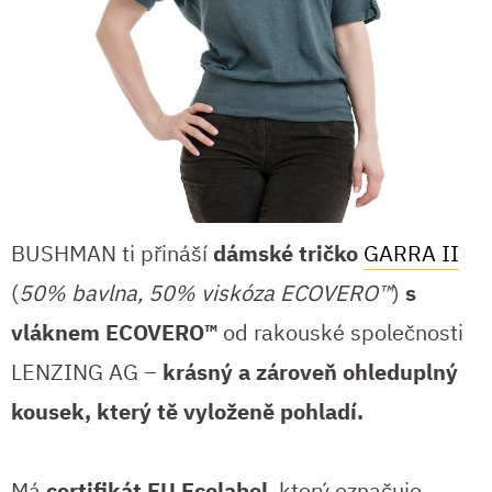
BUSHMAN ti přináší
dámské tričko
GARRA II
(
50% bavlna, 50% viskóza ECOVERO™
)
s
vláknem ECOVERO™
od rakouské společnosti
LENZING AG –
krásný a zároveň ohleduplný
kousek, který tě vyloženě pohladí.
Má
certifikát EU Ecolabel
, který označuje