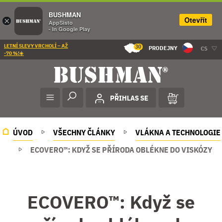
BUSHMAN
Otevřít
×
AppSisto
- In Google Play
LETNÍ SLEVY VRCHOLÍ – AŽ
30
PRODEJNY
CS
-70 %!☀️
PŘIHLAS SE
ÚVOD
VŠECHNY ČLÁNKY
VLÁKNA A TECHNOLOGIE
ECOVERO™: KDYŽ SE PŘÍRODA OBLÉKNE DO VISKÓZY
ECOVERO™: Když se