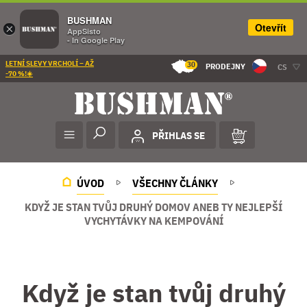
BUSHMAN
Otevřít
×
AppSisto
- In Google Play
LETNÍ SLEVY VRCHOLÍ – AŽ
30
PRODEJNY
CS
-70 %!☀️
PŘIHLAS SE
ÚVOD
VŠECHNY ČLÁNKY
KDYŽ JE STAN TVŮJ DRUHÝ DOMOV ANEB TY NEJLEPŠÍ
VYCHYTÁVKY NA KEMPOVÁNÍ
Když je stan tvůj druhý