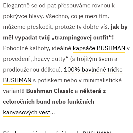
Elegantně se od pat přesouváme rovnou k
pokrývce hlavy. Všechno, co je mezi tím,
můžeme přeskočit, protože ty dobře víš,
jak by
měl vypadat tvůj „trampingovej outfit“!
Pohodlné kalhoty, ideálně
kapsáče BUSHMAN
v
provedení „heavy dutty“ (s trojitým švem a
prodlouženou délkou),
100% bavlněné tričko
BUSHMAN
s potiskem nebo v minimalistické
variantě
Bushman Classic
a
některá z
celoročních bund nebo funkčních
kanvasových vest
…