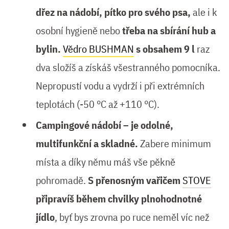
dřez na nádobí, pítko pro svého psa,
ale i k
osobní hygieně nebo
třeba na sbírání hub a
bylin.
Vědro BUSHMAN
s obsahem 9 l
raz
dva složíš a získáš všestranného pomocníka.
Nepropustí vodu a vydrží i při extrémních
teplotách (-50 °C až +110 °C).
Campingové nádobí – je odolné,
multifunkční a skladné.
Zabere minimum
místa a díky němu máš vše pěkně
pohromadě.
S přenosným vařičem
STOVE
připravíš během chvilky plnohodnotné
jídlo
, byť bys zrovna po ruce neměl víc než