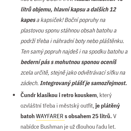
litrů objemu, hlavní kapsu a dalších 12
kapes
a kapsiček! Boční popruhy na
plastovou sponu stáhnou obsah batohu a
podrží třeba i náhradní boty nebo pláštěnku.
Ten samý popruh najdeš i na spodku batohu a
bederní pás s mohutnou sponou oceníš
zcela určitě, stejně jako odvětrávací síťku na
zádech.
Integrovaný plášť je samozřejmost.
Čundr klasikou i retro kouskem
, který
ozvláštní třeba i městský outfit,
je plátěný
batoh
WAYFARER
s obsahem 25 litrů.
V
nabídce Bushman je už dlouhou řadu let.