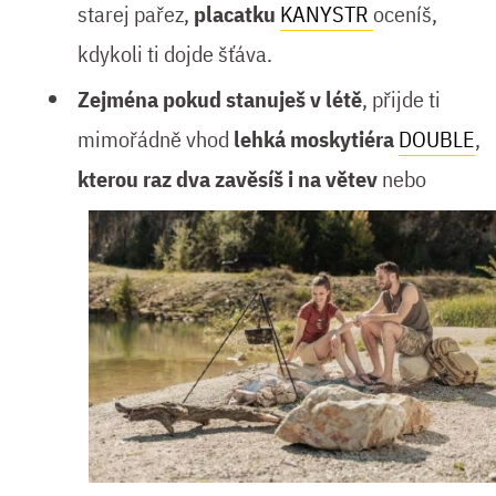
starej pařez,
placatku
KANYSTR
oceníš,
kdykoli ti dojde šťáva.
Zejména pokud stanuješ v létě
, přijde ti
mimořádně vhod
lehká moskytiéra
DOUBLE
,
kterou raz dva zavěsíš i na větev
nebo