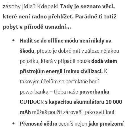
zásoby jídla? Kdepak!
Tady je seznam věcí,
které není radno přehlížet. Parádně ti totiž
pobyt v přírodě usnadní…
Hodit se do offline módu není nikdy na
škodu
, přesto je dobré mít v záloze nějakou
pojistku, která v případě nouze
dodá všem
přístrojům energii i mimo civilizaci.
K
takovým účelům se perfektně hodí
powerbanka – třeba naše
powerbanku
OUTDOOR
s kapacitou akumulátoru 10 000
mAh
můžeš použít zároveň i jako svítilnu!
Přenosné vědro
oceníš nejen
jako provizorní