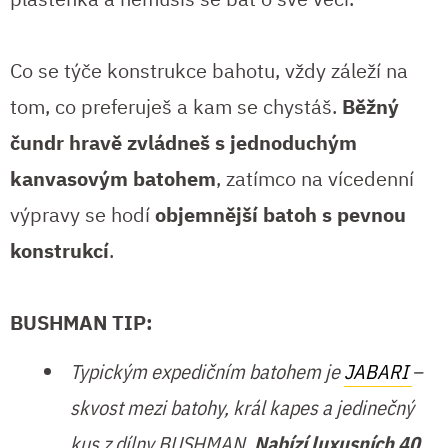
Co se týče konstrukce bahotu, vždy záleží na
tom, co preferuješ a kam se chystáš.
Běžný
čundr hravě zvládneš s jednoduchým
kanvasovým batohem
, zatímco na vícedenní
výpravy se hodí
objemnější batoh s pevnou
konstrukcí
.
BUSHMAN TIP:
Typickým expedičním batohem je
JABARI
–
skvost mezi batohy, král kapes a jedinečný
kus z dílny BUSHMAN.
Nabízí luxusních 40