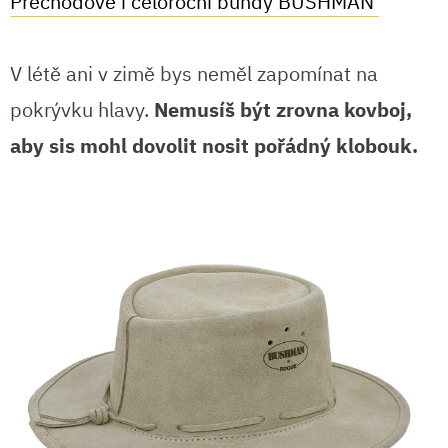
Přechodové i celoroční bundy BUSHMAN
V létě ani v zimě bys neměl zapomínat na
pokrývku hlavy.
Nemusíš být zrovna kovboj,
aby sis mohl dovolit nosit pořádný klobouk.