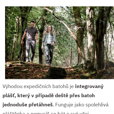
Výhodou expedičních batohů je
integrovaný
plášť, který v případě deště přes batoh
jednoduše přetáhneš
. Funguje jako spolehlivá
pláštěnka a nemusíš se bát o své věci.