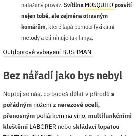
natažený provaz.
Svítilna
MOSQUITO
posvítí
nejen tobě, ale zejména otravným
komárům
, které lapá pomocí fyzikální
metody a eliminuje tak hmyz.
Outdoorové vybavení BUSHMAN
Bez nářadí jako bys nebyl
Neptej se nás, co budeš dělat v přírodě
s
pořádným
nožem
z nerezové oceli,
přenosným
pohárkem na víno
,
multifunkčními
kleštěmi
LABORER
nebo
skládací lopatou