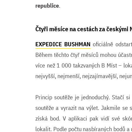
republice
.
Čtyři měsíce na cestách za českými
EXPEDICE BUSHMAN
oficiálně odsta
Během těchto čtyř měsíců mohou účastn
více než 1 000 takzvaných B Míst – loka
nejvyšší, nejmenší, nejzajímavější, neju
Princip soutěže je jednoduchý. Stačí s
soutěže a vyrazit na výlet. Jakmile se 
získá bod. V aplikaci pak vidí své sk
lokalit. Podle počtu nasbíraných bodů a r