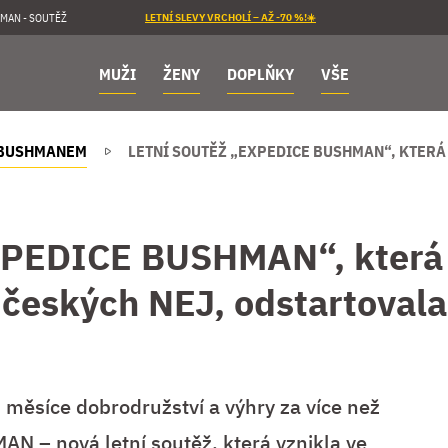
MAN - SOUTĚŽ
LETNÍ SLEVY VRCHOLÍ – AŽ -70 %!☀️
MUŽI
ŽENY
DOPLŇKY
VŠE
 BUSHMANEM
LETNÍ SOUTĚŽ „EXPEDICE BUSHMAN“, KTERÁ
EXPEDICE BUSHMAN“, která 
českých NEJ, odstartovala
i měsíce dobrodružství a výhry za více než
N – nová letní soutěž, která vznikla ve