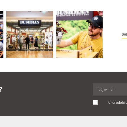
DAL
?
Chci odebír