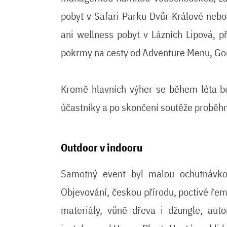
pobyt v Safari Parku Dvůr Králové neb
ani wellness pobyt v Lázních Lipová, p
pokrmy na cesty od Adventure Menu, Gor
Kromě hlavních výher se během léta bu
účastníky a po skončení soutěže proběh
Outdoor v indooru
Samotný event byl malou ochutnávk
Objevování, českou přírodu, poctivé řeme
materiály, vůně dřeva i džungle, aut