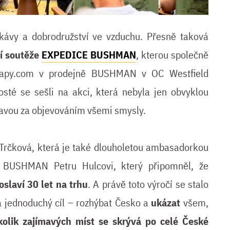
kávy a dobrodružství ve vzduchu. Přesně taková
í soutěže
EXPEDICE BUSHMAN
, kterou společně
py.com v prodejně BUSHMAN v OC Westfield
hosté se sešli na akci, která nebyla jen obvyklou
ravou za objevováním všemi smysly.
rčková, která je také dlouholetou ambasadorkou
 BUSHMAN Petru Hulcovi, který připomněl, že
laví 30 let na trhu
. A právě toto výročí se stalo
á jednoduchý cíl – rozhýbat Česko a
ukázat
všem,
kolik zajímavých míst se skrývá po celé České