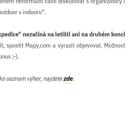
ěhem neformální části diskutovat s organizátory i
outdoor v indooru“.
expedice“ nezačíná na letišti ani na druhém konci
řít, spustit Mapy.com a vyrazit objevovat. Možnost
onus ;-).
ako seznam výher, najdete
zde
.