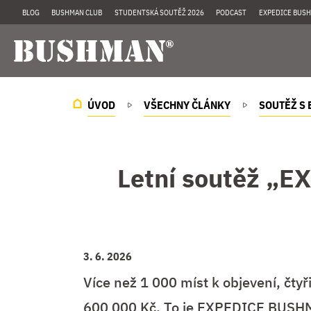
BLOG
BUSHMAN CLUB
STUDENTSKÁ SOUTĚŽ 2026
PODCAST
EXPEDICE BUSH
ÚVOD
VŠECHNY ČLÁNKY
SOUTĚŽ S
Letní soutěž „
3. 6. 2026
Více než 1 000 míst k objevení, čtyř
600 000 Kč. To je EXPEDICE BUSHMA