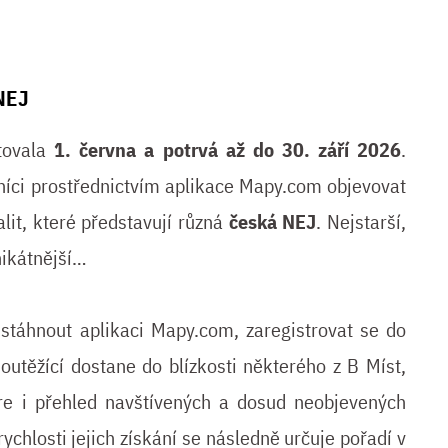
 NEJ
rtovala
1. června a potrvá až do 30. září 2026
.
íci prostřednictvím aplikace Mapy.com objevovat
lit, které představují různá
česká NEJ
. Nejstarší,
nikátnější…
i stáhnout aplikaci Mapy.com, zaregistrovat se do
soutěžící dostane do blízkosti některého z B Míst,
óre i přehled navštívených a dosud neobjevených
ychlosti jejich získání se následně určuje pořadí v