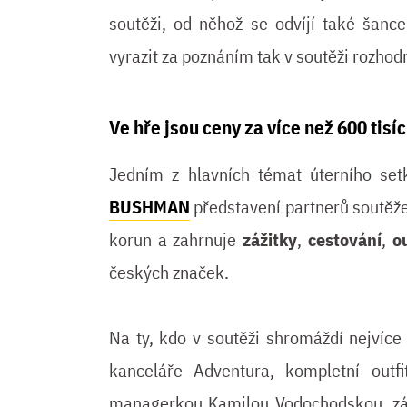
soutěži, od něhož se odvíjí také šanc
vyrazit za poznáním tak v soutěži rozhod
Ve hře jsou ceny za více než 600 tisí
Jedním z hlavních témat úterního se
BUSHMAN
představení partnerů soutěže
korun a zahrnuje
zážitky
,
cestování
,
o
českých značek.
Na ty, kdo v soutěži shromáždí nejvíce
kanceláře Adventura, kompletní out
managerkou Kamilou Vodochodskou, záž