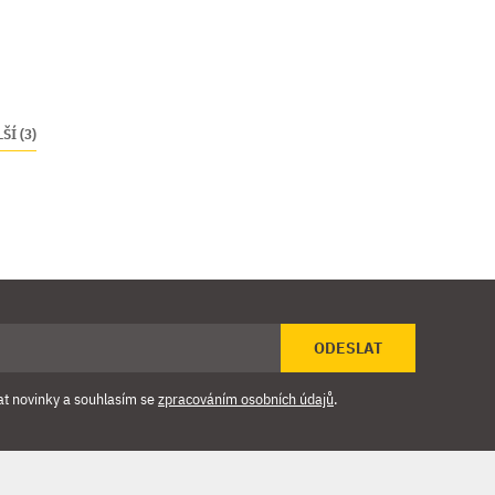
ŠÍ (3)
ODESLAT
at novinky a souhlasím se
zpracováním osobních údajů
.