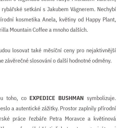
o rybářské setkání s Jakubem Vágnerem. Nechybí
řírodní kosmetika Anela, květiny od Happy Plant,
illa Mountain Coffee a mnoho dalších.
dou losovat také měsíční ceny pro nejaktivnější
ne závěrečné slosování o další hodnotné odměny.
ou toho, co
EXPEDICE BUSHMAN
symbolizuje.
slo a autentické zážitky. Prostor zaplnily přírodní
orské práce řezbáře Petra Moravce a květinová