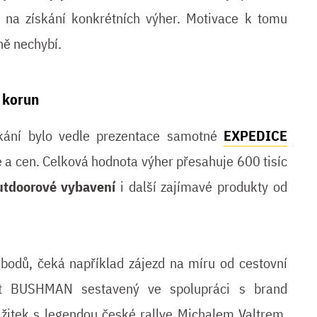
e na získání konkrétních výher. Motivace k tomu
ně nechybí.
c korun
tkání bylo vedle prezentace samotné
EXPEDICE
 a cen. Celková hodnota výher přesahuje 600 tisíc
utdoorové vybavení
i další zajímavé produkty od
 bodů, čeká například zájezd na míru od cestovní
fit BUSHMAN sestavený ve spolupráci s brand
itek s legendou české rallye Michalem Valtrem,