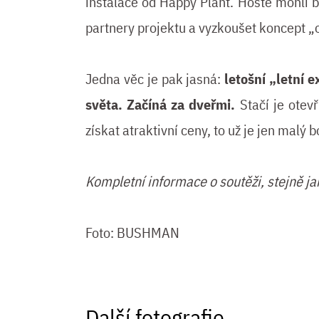
instalace od Happy Plant. Hosté mohli b
partnery projektu a vyzkoušet koncept „
Jedna věc je pak jasná:
letošní „letní 
světa. Začíná za dveřmi.
Stačí je otev
získat atraktivní ceny, to už je jen malý b
Kompletní informace o soutěži, stejně j
Foto: BUSHMAN
Další fotografie