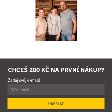
CHCEŠ 200 KČ NA PRVNÍ NÁKUP?
Zadej svůj e-mail!
ODESLAT