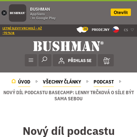
BUSHMAN
Otevřít
×
AppSisto
- In Google Play
LETNÍ SLEVY VRCHOLÍ – AŽ
30
PRODEJNY
CS
-70 %!☀️
PŘIHLAS SE
ÚVOD
VŠECHNY ČLÁNKY
PODCAST
NOVÝ DÍL PODCASTU BASECAMP: LENNY TRČKOVÁ O SÍLE BÝT
SAMA SEBOU
Nový díl podcastu