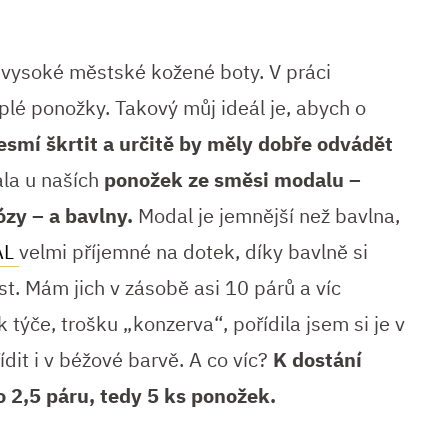
vysoké městské kožené boty. V práci
plé ponožky. Takový můj ideál je, abych o
esmí škrtit a určitě by měly dobře odvádět
ala u naších
ponožek ze směsi
modalu –
ózy – a bavlny.
Modal je jemnější než bavlna,
AL
velmi příjemné na dotek, díky bavlně si
t. Mám jich v zásobě asi 10 párů a víc
týče, trošku „konzerva“, pořídila jsem si je v
ídit i v béžové barvě. A co víc?
K dostání
o 2,5 páru, tedy 5 ks ponožek.