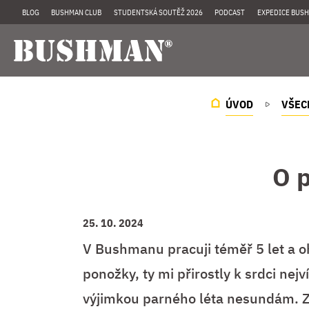
BLOG
BUSHMAN CLUB
STUDENTSKÁ SOUTĚŽ 2026
PODCAST
EXPEDICE BUSH
ÚVOD
VŠEC
O p
25. 10. 2024
V Bushmanu pracuji téměř 5 let a oh
ponožky, ty mi přirostly k srdci nejv
výjimkou parného léta nesundám. Za