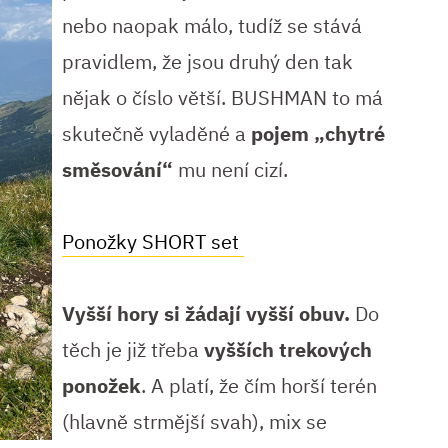
nebo naopak málo, tudíž se stává
pravidlem, že jsou druhý den tak
nějak o číslo větší. BUSHMAN to má
skutečně vyladěné a
pojem „chytré
směsování“
mu není cizí.
Ponožky SHORT set
Vyšší hory si žádají vyšší obuv.
Do
těch je již třeba
vyšších trekových
ponožek
. A platí, že čím horší terén
(hlavně strmější svah), mix se