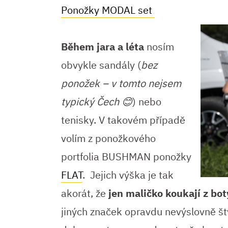
Ponožky MODAL set
Během jara a léta
nosím
obvykle sandály (
bez
ponožek – v tomto nejsem
typický Čech 😊
) nebo
tenisky. V takovém případě
volím z ponožkového
portfolia BUSHMAN ponožky
FLAT
. Jejich výška je tak
akorát, že
jen maličko koukají z boty
jiných značek opravdu nevýslovně št