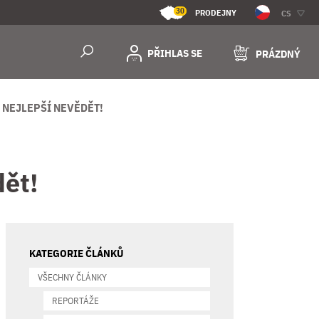
30
PRODEJNY
CS
PŘIHLAS SE
PRÁZDNÝ
 NEJLEPŠÍ NEVĚDĚT!
dět!
KATEGORIE ČLÁNKŮ
VŠECHNY ČLÁNKY
REPORTÁŽE