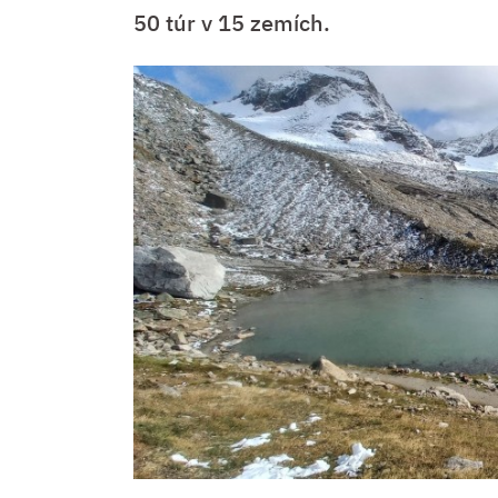
50 túr v 15 zemích.