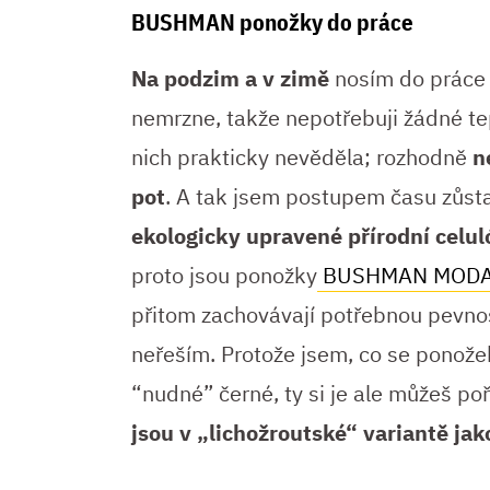
BUSHMAN ponožky do práce
Na podzim a v zimě
nosím do práce 
nemrzne, takže nepotřebuji žádné te
nich prakticky nevěděla; rozhodně
n
pot
. A tak jsem postupem času zůst
ekologicky upravené přírodní celul
proto jsou ponožky
BUSHMAN MOD
přitom zachovávají potřebnou pevnos
neřeším. Protože jsem, co se ponožek 
“nudné” černé, ty si je ale můžeš poř
jsou v „lichožroutské“ variantě jak