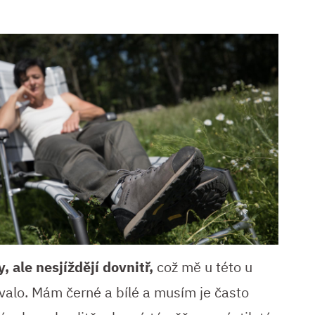
, ale nesjíždějí dovnitř,
což mě u této u
valo. Mám černé a bílé a musím je často