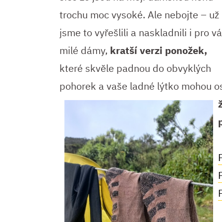
trochu moc vysoké. Ale nebojte – už
jsme to vyřešlili a naskladnili i pro vá
milé dámy,
kratší verzi ponožek,
které skvěle padnou do obvyklých
pohorek a vaše ladné lýtko mohou os