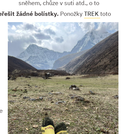
sněhem, chůze v suti atd., o to
řešit žádné bolístky.
Ponožky
TREK
toto
e