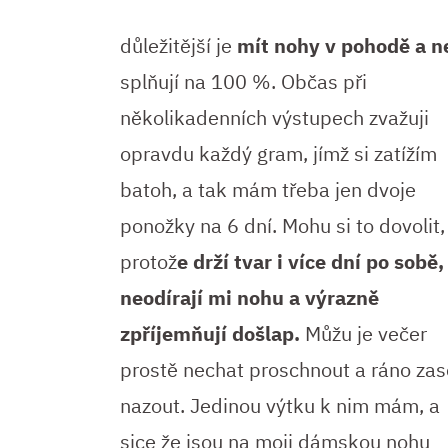
důležitější je
mít nohy v pohodě a ne
splňují na 100 %. Občas při
několikadenních výstupech zvažuji
opravdu každý gram, jímž si zatížím
batoh, a tak mám třeba jen dvoje
ponožky na 6 dní. Mohu si to dovolit,
protož
e drží tvar i více dní po sobě,
neodírají mi nohu a výrazně
zpříjemňují došlap.
Můžu je večer
prostě nechat proschnout a ráno zas
nazout. Jedinou výtku k nim mám, a
sice že jsou na moji dámskou nohu