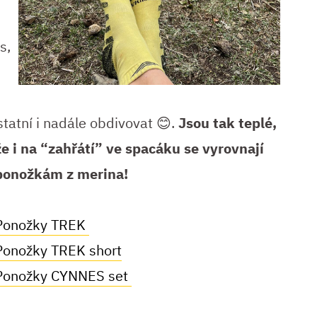
s,
tatní i nadále obdivovat 😊.
Jsou tak teplé,
že i na
“zahřátí” ve spacáku se vyrovnají
ponožkám z merina!
Ponožky TREK
Ponožky TREK short
Ponožky CYNNES set