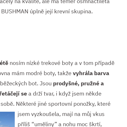
ácely na kvalitě, ale má téměř osmnáctiletá
ní BUSHMAN úplně její krevní skupina.
létě
nosím nízké trekové boty a v tom případě
rovna mám modré boty, takže
vyhrála barva
 běžeckých bot. Jsou
prodyšné, pružné a
řetáčejí se
a drží tvar, i když jsem někde
 sobě. Některé jiné
sportovní ponožky, které
jsem vyzkoušela, mají na můj vkus
příliš “uměliny” a nohu moc škrtí,