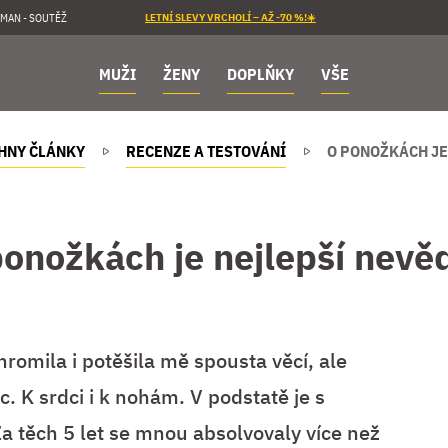
MAN - SOUTĚŽ
LETNÍ SLEVY VRCHOLÍ – AŽ -70 %!☀️
MUŽI
ŽENY
DOPLŇKY
VŠE
HNY ČLÁNKY
RECENZE A TESTOVÁNÍ
O PONOŽKÁCH JE
onožkách je nejlepší nevě
romila i potěšila mě spousta věcí, ale
íc. K srdci i k nohám. V podstatě je s
 těch 5 let se mnou absolvovaly více než