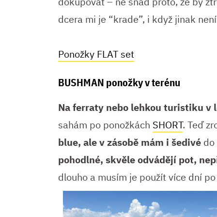
dokupovat – ne snad proto, že by ztr
dcera mi je “krade”, i když jinak ne
Ponožky FLAT set
BUSHMAN ponožky v terénu
Na ferraty nebo lehkou turistiku v 
sahám po ponožkách
SHORT
. Teď z
blue, ale v zásobě mám i šedivé
do
pohodlné, skvěle odvádějí pot, nep
dlouho a musím je použít více dní po