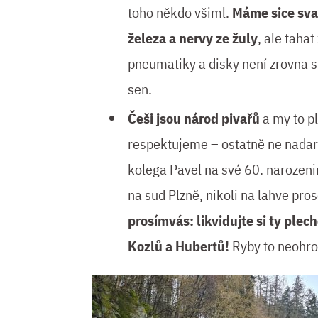
toho někdo všiml.
Máme sice sva
železa a nervy ze žuly
, ale tahat
pneumatiky a disky není zrovna 
sen.
Češi jsou národ pivařů
a my to p
respektujeme – ostatně ne nada
kolega Pavel na své 60. narozeni
na sud Plzně, nikoli na lahve pro
prosímvás: likvidujte si ty plec
Kozlů a Hubertů!
Ryby to neohro