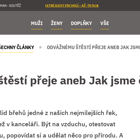
MAN - SOUTĚŽ
LETNÍ SLEVY VRCHOLÍ – AŽ -70 %!☀️
MUŽI
ŽENY
DOPLŇKY
VŠE
ŠECHNY ČLÁNKY
ODVÁŽNÉMU ŠTĚSTÍ PŘEJE ANEB JAK JSME
ěstí přeje aneb Jak jsme č
klid břehů jedné z našich nejmilejších řek,
ež v kanceláři. Být na vzduchu, otestovat
, popovídat si a udělat něco pro přírodu. A