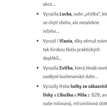
akce…
Vyrazila
Lucka
, naše „včelka“, kt
se chytí všeho, ale nezalekne
ničeho…
Vyrazil i
Vlasta
, díky němuž má
tak širokou škálu praktických
doplňků…
Vyrazila
Evička
, která hledá nové
nadějné bushmanské duše…
Vyrazily třeba
holky ze zákaznic
linky
a
Libuška
a
Míša
z B2B, a
naše milovaná, mírumilovná úče