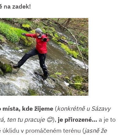
ě na zadek!
o místa, kde žijeme
(
konkrétně u Sázavy
, ten tu pracuje 😊
),
je přirozené…
a je to
ině úklidu v promáčeném terénu (
jasně že