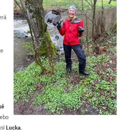
erá
me
ké
nebo
tní
Lucka
.