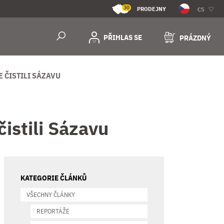
30
PRODEJNY
CS
PŘIHLAS SE
PRÁZDNÝ
 ČISTILI SÁZAVU
istili Sázavu
KATEGORIE ČLÁNKŮ
VŠECHNY ČLÁNKY
REPORTÁŽE