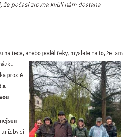
li, že počasí zrovna kvůli nám dostane
u na řece, anebo podél řeky,
myslete na to, že tam
cházku
ka prostě
t a
ovou
nejsou
 aniž by si