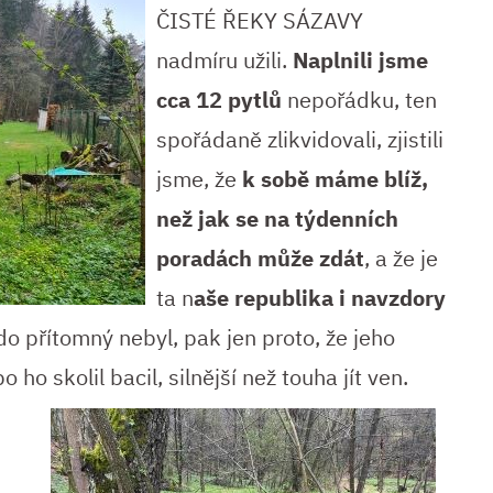
ČISTÉ ŘEKY SÁZAVY
nadmíru užili.
Naplnili jsme
cca 12 pytlů
nepořádku, ten
spořádaně zlikvidovali, zjistili
jsme, že
k sobě máme blíž,
než jak se na týdenních
poradách může zdát
, a že je
ta n
aše republika i navzdory
do přítomný nebyl, pak jen proto, že jeho
o ho skolil bacil, silnější než touha jít ven.