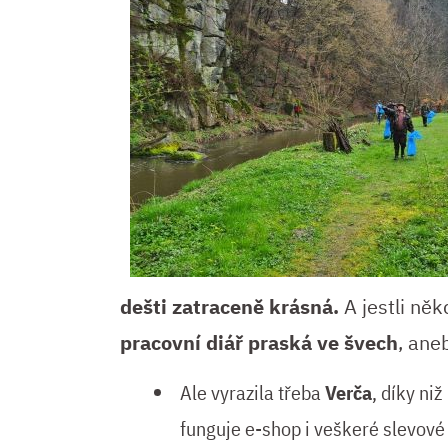
dešti zatraceně krásná.
A jestli něk
pracovní diář praská ve švech
, aneb
Ale vyrazila třeba
Verča
, díky niž
funguje e-shop i veškeré slevové