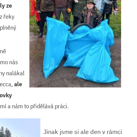
ly ze
 z řeky
splněný
lně
rmo nás
ny nalákal
secca,
ale
hovky
mí a nám to přidělává práci.
Jinak jsme si ale den v rámci