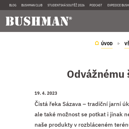
BLOG
BUSHMAN CLUB
STUDENTSKÁ SOUTĚŽ 2026
PODCAST
EXPEDICE BUSH
ÚVOD
V
Odvážnému št
19. 4. 2023
Čistá řeka Sázava – tradiční jarní ú
ale také možnost se potkat i jinak n
naše produkty v rozbláceném terénu