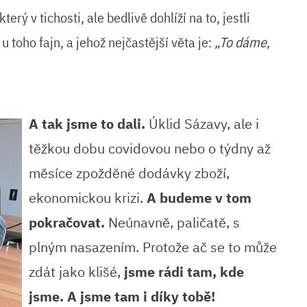
terý v tichosti, ale bedlivě dohlíží na to, jestli
 toho fajn, a jehož nejčastější věta je:
„To dáme,
A tak jsme to dali.
Úklid Sázavy, ale i
těžkou dobu covidovou nebo o týdny až
měsíce zpožděné dodávky zboží,
ekonomickou krizi.
A budeme v tom
pokračovat.
Neúnavně, paličatě, s
plným nasazením. Protože ač se to může
zdát jako klišé,
jsme rádi tam, kde
jsme. A jsme tam i díky tobě!