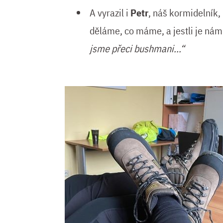
A vyrazil i
Petr
, náš kormidelník, k
děláme, co máme, a jestli je nám u
jsme přeci bushmani...“