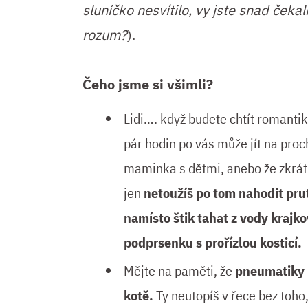
sluníčko nesvítilo, vy jste snad čeka
rozum?
).
Čeho jsme si všimli?
Lidi…. když budete chtít romantik
pár hodin po vás může jít na pro
maminka s dětmi, anebo že zkrát
jen
netoužíš po tom nahodit pru
namísto štik tahat z vody krajk
podprsenku s prořízlou kosticí.
Mějte na paměti, že
pneumatiky 
kotě.
Ty neutopíš v řece bez toho,