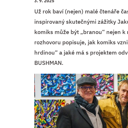
3. 9. 2025
Už rok baví (nejen) malé čtenáře č
inspirovaný skutečnými zážitky Jak
komiks může být „branou“ nejen k ry
rozhovoru popisuje, jak komiks vzni
hrdinou“ a jaké má s projektem odvá
BUSHMAN.