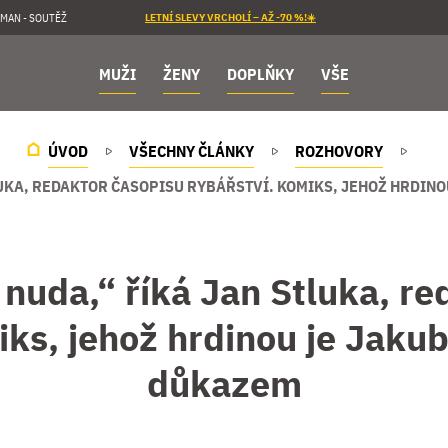
MAN - SOUTĚŽ
LETNÍ SLEVY VRCHOLÍ – AŽ -70 %!☀️
MUŽI
ŽENY
DOPLŇKY
VŠE
ÚVOD
VŠECHNY ČLÁNKY
ROZHOVORY
LUKA, REDAKTOR ČASOPISU RYBÁŘSTVÍ. KOMIKS, JEHOŽ HRDINO
 nuda,“ říká Jan Stluka, re
ks, jehož hrdinou je Jakub
důkazem