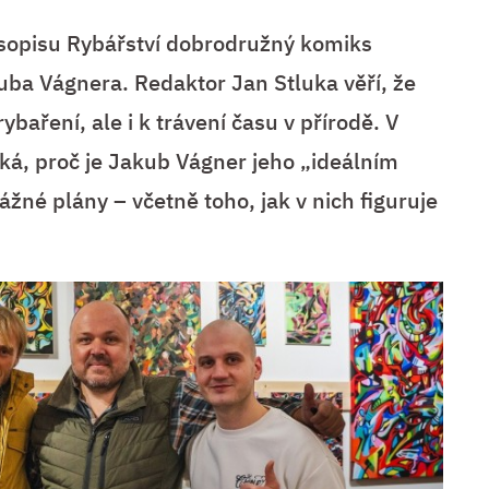
asopisu Rybářství dobrodružný komiks
uba Vágnera. Redaktor Jan Stluka věří, že
baření, ale i k trávení času v přírodě. V
ká, proč je Jakub Vágner jeho „ideálním
žné plány – včetně toho, jak v nich figuruje