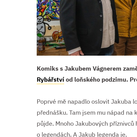
Komiks s Jakubem Vágnerem zaměře
Rybářství
od loňského podzimu. Pro
Poprvé mě napadlo oslovit Jakuba lo
přednášku. Tam jsem mu nápad na ko
půjde. Mnoho Jakubových příznivců h
o legendách. A Jakub legenda je.