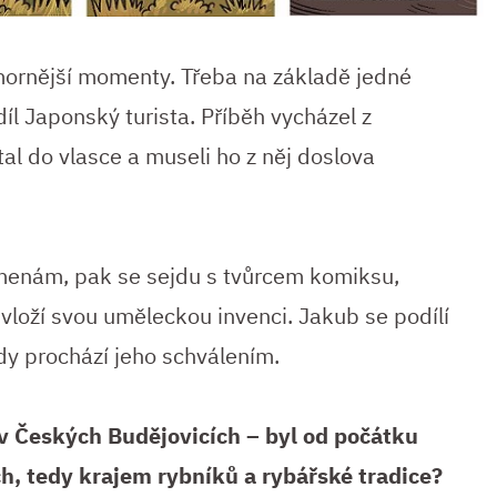
ornější momenty. Třeba na základě jedné
díl Japonský turista. Příběh vycházel z
tal do vlasce a museli ho z něj doslova
menám, pak se sejdu s tvůrcem komiksu,
vloží svou uměleckou invenci. Jakub se podílí
dy prochází jeho schválením.
 Českých Budějovicích – byl od počátku
ch, tedy krajem rybníků a rybářské tradice?