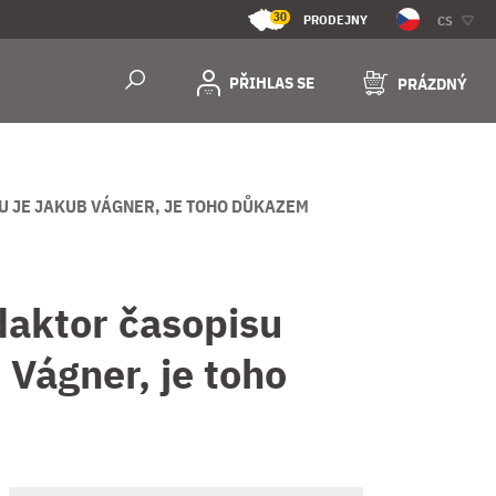
30
PRODEJNY
CS
PŘIHLAS SE
PRÁZDNÝ
U JE JAKUB VÁGNER, JE TOHO DŮKAZEM
daktor časopisu
 Vágner, je toho