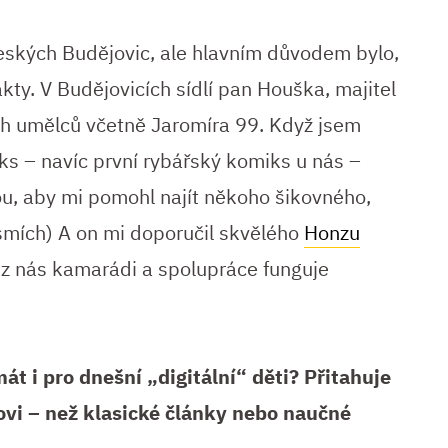
eských Budějovic, ale hlavním důvodem bylo,
y. V Budějovicích sídlí pan Houška, majitel
ch umělců včetně Jaromíra 99. Když jsem
ks – navíc první rybářský komiks u nás –
ou, aby mi pomohl najít někoho šikovného,
smích) A on mi doporučil skvělého
Honzu
e z nás kamarádi a spolupráce funguje
át i pro dnešní „digitální“ děti? Přitahuje
rovi – než klasické články nebo naučné