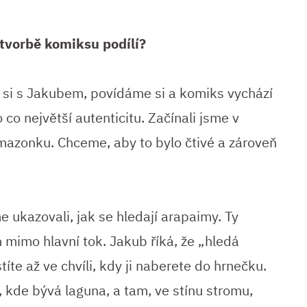
tvorbě komiksu podílí?
u si s Jakubem, povídáme si a komiks vychází
 co největší autenticitu. Začínali jsme v
Amazonku. Chceme, aby to bylo čtivé a zároveň
e ukazovali, jak se hledají arapaimy. Ty
h mimo hlavní tok. Jakub říká, že „hledá
títe až ve chvíli, kdy ji naberete do hrnečku.
, kde bývá laguna, a tam, ve stínu stromu,