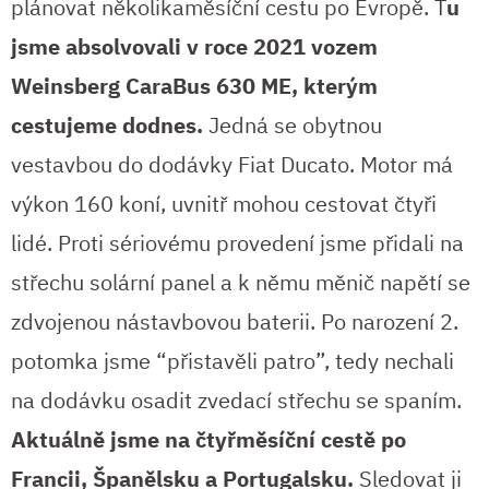
plánovat několikaměsíční cestu po Evropě. T
u
jsme absolvovali v roce 2021 vozem
Weinsberg CaraBus 630 ME, kterým
cestujeme dodnes.
Jedná se obytnou
vestavbou do dodávky Fiat Ducato. Motor má
výkon 160 koní, uvnitř mohou cestovat čtyři
lidé. Proti sériovému provedení jsme přidali na
střechu solární panel a k němu měnič napětí se
zdvojenou nástavbovou baterii. Po narození 2.
potomka jsme “přistavěli patro”, tedy nechali
na dodávku osadit zvedací střechu se spaním.
Aktuálně jsme na čtyřměsíční cestě po
Francii, Španělsku a Portugalsku.
Sledovat ji