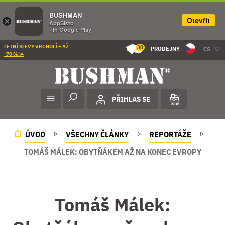
BUSHMAN
Otevřít
×
AppSisto
- In Google Play
LETNÍ SLEVY VRCHOLÍ – AŽ
30
PRODEJNY
CS
-70 %!☀️
PŘIHLAS SE
ÚVOD
VŠECHNY ČLÁNKY
REPORTÁŽE
TOMÁŠ MÁLEK: OBYTŇÁKEM AŽ NA KONEC EVROPY
Tomáš Málek: