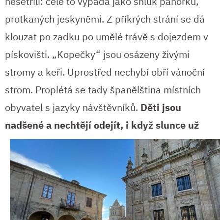
nešetřili: celé to vypadá jako shluk pahorků,
protkaných jeskyněmi. Z příkrých strání se dá
klouzat po zadku po umělé trávě s dojezdem v
pískovišti. „Kopečky“ jsou osázeny živými
stromy a keři. Uprostřed nechybí obří vánoční
strom. Proplétá se tady španělština místních
obyvatel s jazyky návštěvníků.
Děti jsou
nadšené a
nechtějí odejít, i když slunce už