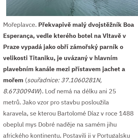
Mořeplavce.
Překvapivě malý dvojstěžník Boa
Esperança, vedle kterého botel na Vltavě v
Praze vypadá jako obří zámořský parník o
velikosti Titaniku, je uvázaný v hlavním
plavebním kanále mezi přístavem jachet a
mořem
(
souřadnice: 37.1060281N,
8.6730094W
). Loď nemá na délku ani 25
metrů. Jako vzor pro stavbu posloužila
karavela, se kterou Bartolomé Díaz v roce 1488
obeplul mys Dobré naděje na samém jihu
afrického kontinentu. Postavili ji v Portugalsku