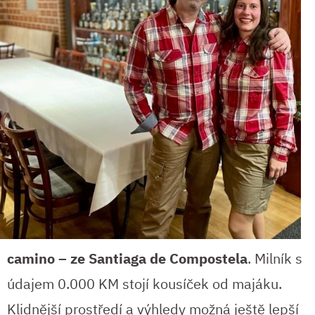
camino – ze Santiaga de Compostela
. Milník s
údajem 0.000 KM stojí kousíček od majáku.
Klidnější prostředí a výhledy možná ještě lepší