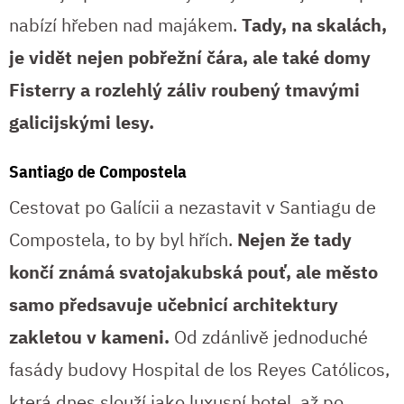
nabízí hřeben nad majákem.
Tady, na skalách,
je vidět nejen pobřežní čára, ale také domy
Fisterry a rozlehlý záliv roubený tmavými
galicijskými lesy.
Santiago de Compostela
Cestovat po Galícii a nezastavit v Santiagu de
Compostela, to by byl hřích.
Nejen že tady
končí známá svatojakubská pouť, ale město
samo předsavuje učebnicí architektury
zakletou v kameni.
Od zdánlivě jednoduché
fasády budovy Hospital de los Reyes Católicos,
která dnes slouží jako luxusní hotel, až po