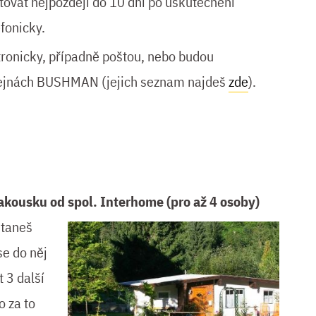
vat nejpozději do 10 dní po uskutečnění
fonicky.
tronicky, případně poštou, nebo budou
dejnách BUSHMAN (jejich seznam najdeš
zde
).
kousku od spol. Interhome (pro až 4 osoby)
staneš
se do něj
t 3 další
o za to