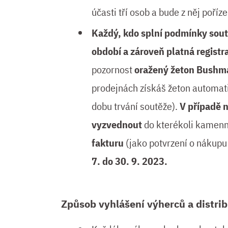
účasti tří osob a bude z něj poříze
Každý, kdo splní podmínky sou
období a zároveň platná regis
pozornost
oražený žeton Bushm
prodejnách získáš žeton automat
dobu trvání soutěže).
V případě 
vyzvednout
do kterékoli kamen
fakturu
(jako potvrzení o nákupu
7. do 30. 9. 2023.
Způsob vyhlášení výherců a distri