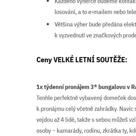
Každého výherce budeme kontakto
losování, a to e-mailem nebo tele
Většina výher bude předána elek
k vyzvednutí ve značkových pro
Ceny VELKÉ LETNÍ SOUTĚŽE:
1x týdenní pronájem 3* bungalovu v Ra
Tenhle perfektně vybavený domeček do
k pronájmu celý včetně zahrádky. Navíc 
vejdou až 4 lidé, takže s sebou můžeš vzí
osoby – kamarády, rodinu, zkrátka ty, kd