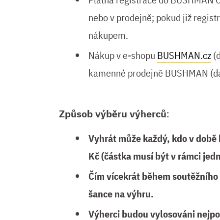
nebo v prodejně; pokud již regist
nákupem.
Nákup v e-shopu
BUSHMAN.cz
(d
kamenné prodejně BUSHMAN (dále
Způsob výběru výherců
:
Vyhrát může každý, kdo v době
Kč (částka musí být v rámci je
Čím vícekrát během soutěžního 
šance na výhru.
Výherci budou vylosováni nejpoz