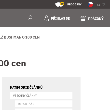
30
PRODEJNY
CS
PŘIHLAS SE
PRÁZDNÝ
ĚŽ BUSHMAN O 100 CEN
00 cen
KATEGORIE ČLÁNKŮ
VŠECHNY ČLÁNKY
REPORTÁŽE