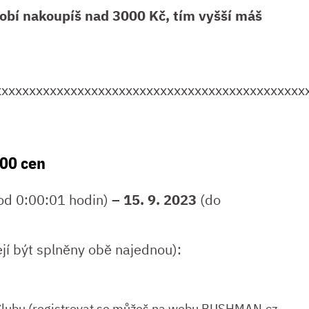
obí nakoupíš nad 3000 Kč, tím vyšší máš
xxxxxxxxxxxxxxxxxxxxxxxxxxxxxxxxxxxxxxxxxxxxx
100 cen
od 0:00:01 hodin)
– 15. 9. 2023
(do
jí být splněny obě najednou):
lubu (registrovat se můžeš na webu BUSHMAN.cz