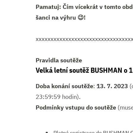
Pamatuj: Čím vícekrát v tomto obd
šanci na výhru
😉!
xxxxxxxxxxxxxxxxxxxxxxxxxxxxxxxx
Pravidla soutěže
Velká letní soutěž BUSHMAN o 
Doba konání soutěže
:
13. 7. 2023
(
23:59:59 hodin).
Podmínky vstupu do soutěže
(muse
Platná registrace do BUSHMAN C