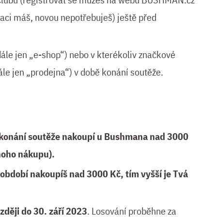
raci máš, novou nepotřebuješ) ještě před
ále jen „e-shop“) nebo v kterékoliv značkové
 jen „prodejna“) v době konání soutěže.
 konání soutěže nakoupí u Bushmana nad 3000
dnoho nákupu).
období nakoupíš nad 3000 Kč, tím vyšší je Tvá
ději do 30. září 2023
. Losování proběhne za