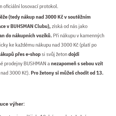
n oficiální losovací protokol.
těže (tedy nákup nad 3000 Kč v soutěžním
trace v BUHSMAN Clubu),
získá od nás jako
an do nákupních vozíků
.
Při nákupu v kamenných
icky ke každému nákupu nad 3000 Kč (platí po
nákupů přes e-shop
si svůj žeton
dojdi
né prodejny BUSHMAN a
nezapomeň s sebou vzít
 nad 3000 Kč).
Pro žetony si můžeš chodit od 13.
buce výher
: