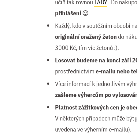
učiň tak rovnou
TADY
. Do nakupo
přihlášení
😉.
Každý, kdo v soutěžním období n
originální oražený žeton
do náku
3000 Kč, tím víc žetonů :).
Losovat budeme na konci září 
prostřednictvím
e-mailu nebo te
Více informací k jednotlivým výh
zašleme výhercům po vylosován
Platnost zážitkových cen je obe
V některých případech může být
uvedena ve výherním e-mailu).