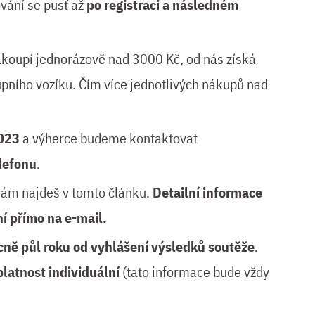
vání se pusť až
po registraci a následném
akoupí jednorázově nad 3000 Kč, od nás získá
pního vozíku. Čím více jednotlivých nákupů nad
2023
a výherce budeme kontaktovat
lefonu
.
rám najdeš v tomto článku.
Detailní informace
í přímo na e-mail.
cně půl roku od vyhlášení výsledků soutěže
.
platnost individuální
(tato informace bude vždy