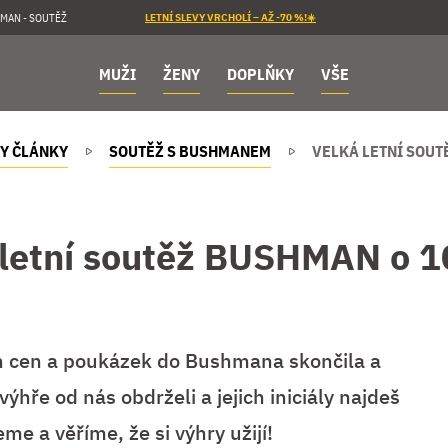
MAN - SOUTĚŽ
LETNÍ SLEVY VRCHOLÍ – AŽ -70 %!☀️
MUŽI
ŽENY
DOPLŇKY
VŠE
Y ČLÁNKY
SOUTĚŽ S BUSHMANEM
VELKÁ LETNÍ SOUT
 letní soutěž BUSHMAN o 1
ch cen a poukázek do Bushmana skončila a
výhře od nás obdrželi a jejich iniciály najdeš
me a věříme, že si výhry užijí!