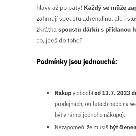
hlavy až po paty!
Každý se může zap
zahrnují spoustu adrenalinu, ale i sl
zkrátka
spoustu dárků s přidanou 
co, jdeš do toho?
Podmínky jsou jednouché:
Nakup
v období
od 13.7. 2023
d
prodejnách, outletech nebo na 
být v rámci jednoho nákupu).
Nezapomeň, že musíš
být člen