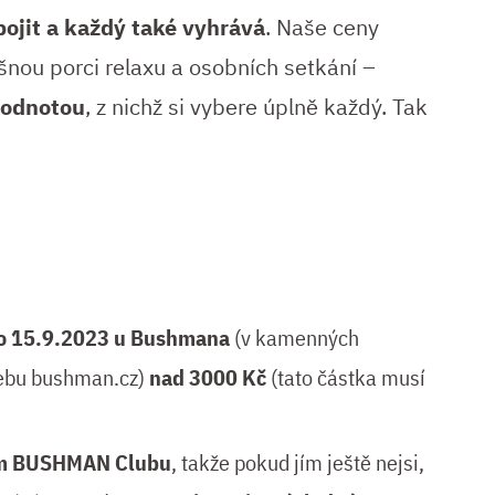
ojit a každý také vyhrává
. Naše ceny
ušnou porci relaxu a osobních setkání –
hodnotou
, z nichž si vybere úplně každý. Tak
o 15.9.2023 u Bushmana
(v kamenných
webu bushman.cz)
nad 3000 Kč
(tato částka musí
em BUSHMAN Clubu
, takže pokud jím ještě nejsi,