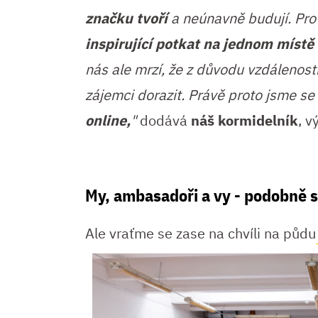
značku tvoří
a neúnavně budují. Pr
inspirující potkat na jednom místě 
nás ale mrzí, že z důvodu vzdálenos
zájemci dorazit. Právě proto jsme se
online,
"
dodává
náš kormidelník
, v
My, ambasadoři a vy - podobně sm
Ale vraťme se zase
na chvíli na půdu