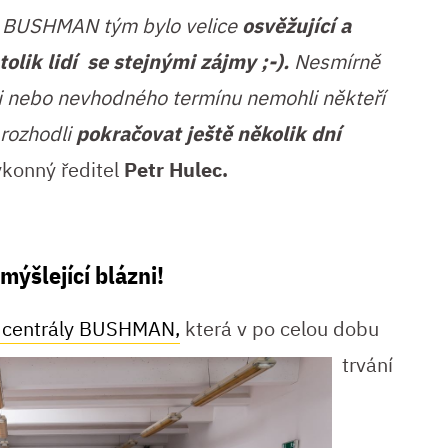
o BUSHMAN tým bylo velice
osvěžující a
tolik lidí se stejnými zájmy ;-).
Nesmírně
ti nebo nevhodného termínu nemohli někteří
 rozhodli
pokračovat ještě několik dní
ýkonný ředitel
Petr Hulec.
ýšlející blázni!
centrály BUSHMAN,
která v po celou dobu
trvání