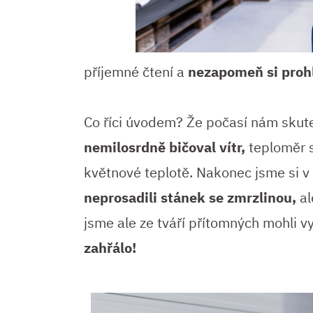
příjemné čtení a
nezapomeň si prohl
Co říci úvodem? Že počasí nám skut
nemilosrdně bičoval vítr,
teploměr s
květnové teplotě. Nakonec jsme si v 
neprosadili stánek se zmrzlinou,
al
jsme ale ze tváří přítomných mohli v
zahřálo!