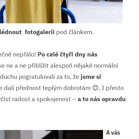
édnout fotogalerii
pod článkem.
ečně nepřálo!
Po celé čtyři dny nás
e ne a ne přiblížit alespoň nějaké normální
duchu pogratulovali za to, že
jsme si
e dali přednost teplým dobrotám 😊. I přesto
yčíst radost a spokojenost –
a to nás opravdu
A vás