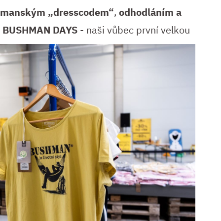
manským „dresscodem“
,
odhodláním a
e
BUSHMAN DAYS
- na
ši vůbec první velkou