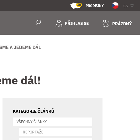
30
PRODEJNY
CS
PŘIHLAS SE
PRÁZDNÝ
JSME A JEDEME DÁL
eme dál!
KATEGORIE ČLÁNKŮ
VŠECHNY ČLÁNKY
REPORTÁŽE