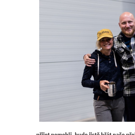
přijet nemohli, bude jistě hřát naše př