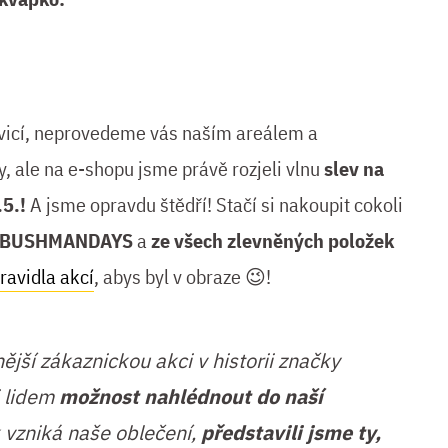
vicí, neprovedeme vás naším areálem a
, ale na e-shopu jsme právě rozjeli vlnu
slev na
.5.!
A jsme opravdu štědří! Stačí si nakoupit cokoli
BUSHMANDAYS
a
ze všech zlevněných položek
ravidla akcí
, abys byl v obraze 😉!
jší zákaznickou akci v historii značky
 lidem
možnost nahlédnout do naší
 vzniká naše oblečení,
představili jsme ty,