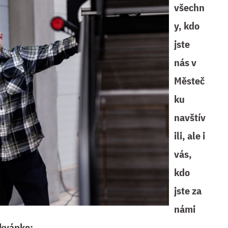
všechn
y, kdo
jste
nás v
Městeč
ku
navštív
ili, ale i
vás,
kdo
jste za
námi
ekvápko: