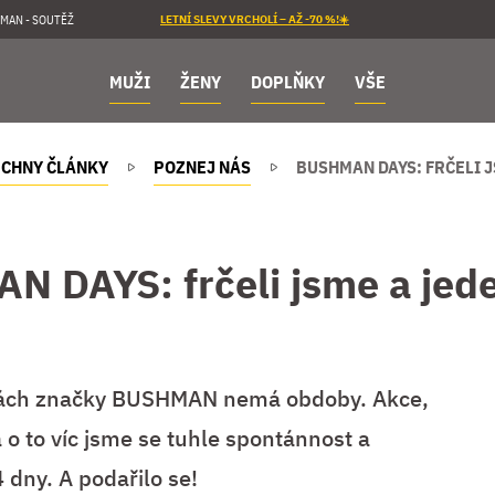
MAN - SOUTĚŽ
LETNÍ SLEVY VRCHOLÍ – AŽ -70 %!☀️
MUŽI
ŽENY
DOPLŇKY
VŠE
CHNY ČLÁNKY
POZNEJ NÁS
BUSHMAN DAYS: FRČELI 
 DAYS: frčeli jsme a jed
nách značky BUSHMAN nemá obdoby. Akce,
 o to víc jsme se tuhle spontánnost a
4 dny. A podařilo se!