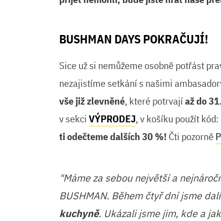
BUSHMAN DAYS POKRAČUJÍ!
Sice už si nemůžeme osobně potřást pra
nezajistíme setkání s našimi ambasadory
vše již zlevněné
, které potrvají
až do 31
v sekci
VÝPRODEJ
, v košíku použít kód:
ti odečteme dalších 30 %!
Čti pozorně
P
"Máme za sebou největší a nejnáročně
BUSHMAN. Během čtyř dní jsme dali
kuchyně
. Ukázali jsme jim, kde a
jak