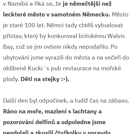
v Namibii a říká se, že
je němečtější než
leckteré město v samotném Německu.
Město
je staré 100 let. Němci tady chtěli vybudovat
přístav, který by konkuroval britskému Walvis
Bay, což se jim ovšem nikdy nepodařilo. Po
ubytování jsme vyrazili do města a na večeři do
oblíbené Kucki´s pub restaurace na mořské
plody.
Děti na stejky :-).
Další den byl odpočinek, a tudíž čas na zábavu.
Ráno na moře, mazlení s lachtany a
pozorování delfínů a odpoledne jsme
neodolali a zkusili čtyřkolky v opravdu