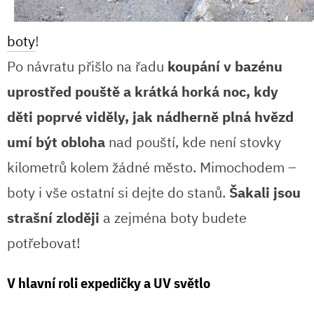
boty
!
Po návratu přišlo na řadu
koupání v bazénu
uprostřed pouště a krátká horká noc, kdy
děti poprvé viděly, jak nádherně plná hvězd
umí být obloha
nad pouští, kde není stovky
kilometrů kolem žádné město. Mimochodem –
boty i vše ostatní si dejte do stanů.
Šakali jsou
strašní zloději
a zejména boty budete
potřebovat!
V hlavní roli expedičky a UV světlo