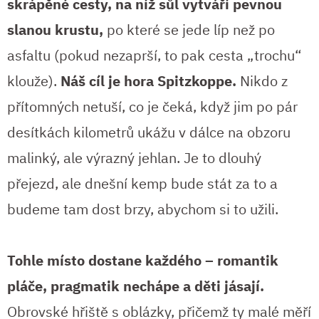
skrápěné cesty, na níž sůl vytváří pevnou
slanou krustu,
po které se jede líp než po
asfaltu (pokud nezaprší, to pak cesta „trochu“
klouže).
Náš cíl je hora Spitzkoppe.
Nikdo z
přítomných netuší, co je čeká, když jim po pár
desítkách kilometrů ukážu v dálce na obzoru
malinký, ale výrazný jehlan. Je to dlouhý
přejezd, ale dnešní kemp bude stát za to a
budeme tam dost brzy, abychom si to užili.
Tohle místo dostane každého – romantik
pláče, pragmatik nechápe a děti jásají.
Obrovské hřiště s oblázky, přičemž ty malé měří