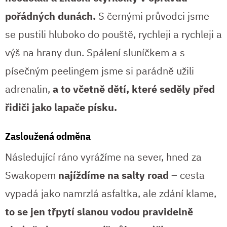
pořádných dunách.
S černými průvodci jsme
se pustili hluboko do pouště, rychleji a rychleji a
výš na hrany dun. Spálení sluníčkem a s
písečným peelingem jsme si parádně užili
adrenalin,
a to včetně dětí, které seděly před
řidiči jako lapače písku.
Zasloužená odměna
Následující ráno vyrážíme na sever, hned za
Swakopem
najíždíme na salty road
– cesta
vypadá jako namrzlá asfaltka, ale zdání klame,
to se jen třpytí slanou vodou pravidelně