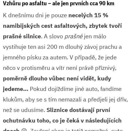
Vzhůru po asfaltu – ale jen prvních cca 90 km
K dnešnímu dni je pouze
necelých 15 %
namibijských cest asfaltových, zbytek tvoří
prašné silnice
. A slovo
prašné
jen málo
vystihuje ten asi 200 m dlouhý závoj prachu a
jemného písku za autem. V případě, že jede
něco v protisměru a vítr není právě příznivý,
poměrně dlouho vůbec není vidět, kudy
jedeme...
Pokud dojíždíme jiné auto, fandíme
klukům, aby se s tím nemazali a předjeli jej dřív,
než se udusíme.
Sliznice dostávají první
ochutnávku toho, co je čeká v následujících
dnech
😉. Zavření oken je totiž nemožné, auto