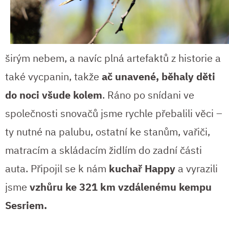
širým nebem, a navíc plná artefaktů z historie a
také vycpanin, takže
ač unavené, běhaly děti
do noci všude kolem
. Ráno po snídani ve
společnosti snovačů jsme rychle přebalili věci –
ty nutné na palubu, ostatní ke stanům, vařiči,
matracím a skládacím židlím do zadní části
auta. Připojil se k nám
kuchař Happy
a vyrazili
jsme
vzhůru ke 321 km vzdálenému kempu
Sesriem.