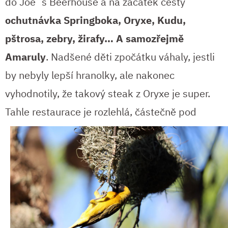
do Joe´s Beerhouse a na začátek cesty
ochutnávka Springboka, Oryxe, Kudu,
pštrosa, zebry, žirafy… A samozřejmě
Amaruly
. Nadšené děti zpočátku váhaly, jestli
by nebyly lepší hranolky, ale nakonec
vyhodnotily, že takový steak z Oryxe je super.
Tahle
restaurace je rozlehlá, částečně pod