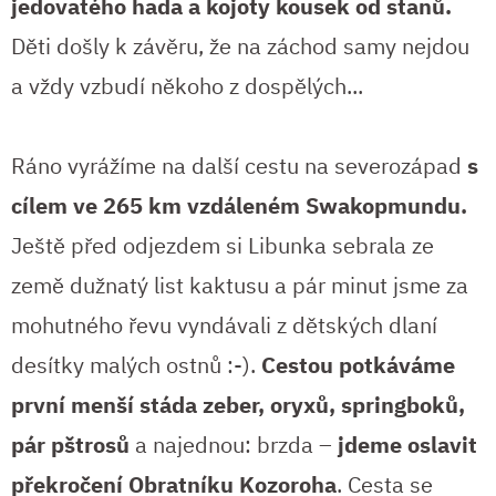
jedovatého hada a kojoty kousek od stanů.
Děti došly k závěru, že na záchod samy nejdou
a vždy vzbudí někoho z dospělých...
Ráno vyrážíme na další cestu na severozápad
s
cílem ve 265 km vzdáleném Swakopmundu.
Ještě před odjezdem si Libunka sebrala ze
země dužnatý list kaktusu a pár minut jsme za
mohutného řevu vyndávali z dětských dlaní
desítky malých ostnů :-).
Cestou potkáváme
první menší stáda zeber, oryxů, springboků,
pár pštrosů
a najednou: brzda –
jdeme oslavit
překročení Obratníku Kozoroha
. Cesta se