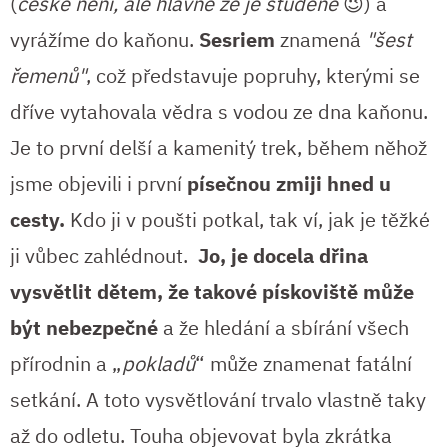
(
české není, ale hlavně že je studené
😉) a
vyrážíme do kaňonu.
Sesriem
znamená
"šest
řemenů"
, což představuje popruhy, kterými se
dříve vytahovala vědra s vodou ze dna kaňonu.
Je to první delší a kamenitý trek, během něhož
jsme objevili i první
písečnou zmiji hned u
cesty.
Kdo ji v poušti potkal, tak ví, jak je těžké
ji vůbec zahlédnout.
Jo, je docela dřina
vysvětlit dětem, že takové pískoviště může
být nebezpečné
a že hledání a sbírání všech
přírodnin a „
pokladů
“ může znamenat fatální
setkání. A toto vysvětlování trvalo vlastně taky
až do odletu. Touha objevovat byla zkrátka