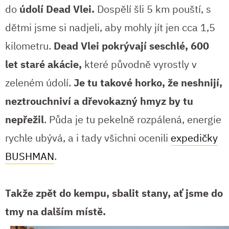
do
údolí Dead Vlei.
Dospělí šli 5 km pouští, s
dětmi jsme si nadjeli, aby mohly jít jen cca 1,5
kilometru.
Dead Vlei pokrývají seschlé, 600
let staré akácie,
které původně vyrostly v
zeleném údolí.
Je tu takové horko, že neshnijí,
neztrouchniví a dřevokazný hmyz by tu
nepřežil
. Půda je tu pekelně rozpálená, energie
rychle ubývá, a i tady všichni ocenili
expedičky
BUSHMAN
.
Takže zpět do kempu, sbalit stany, ať jsme do
tmy na dalším místě.