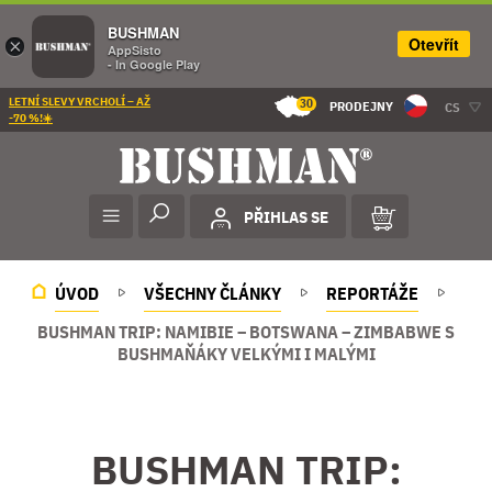
BUSHMAN
Otevřít
×
AppSisto
- In Google Play
LETNÍ SLEVY VRCHOLÍ – AŽ
30
PRODEJNY
CS
-70 %!☀️
PŘIHLAS SE
ÚVOD
VŠECHNY ČLÁNKY
REPORTÁŽE
BUSHMAN TRIP: NAMIBIE – BOTSWANA – ZIMBABWE S
BUSHMAŇÁKY VELKÝMI I MALÝMI
BUSHMAN TRIP: