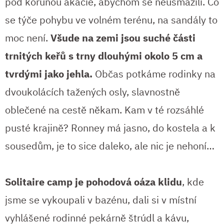
pod korunou akácie, abychom se neusmažili. Co
se týče pohybu ve volném terénu, na sandály to
moc není.
Všude na zemi jsou suché části
trnitých keřů s trny dlouhými okolo 5 cm a
tvrdými jako jehla.
Občas potkáme rodinky na
dvoukolácích tažených osly, slavnostně
oblečené na cestě někam. Kam v té rozsáhlé
pusté krajině? Ronney má jasno, do kostela a k
sousedům, je to sice daleko, ale nic je nehoní…
Solitaire camp je pohodová oáza klidu
, kde
jsme se vykoupali v bazénu, dali si v místní
vyhlášené rodinné pekárně štrúdl a kávu,