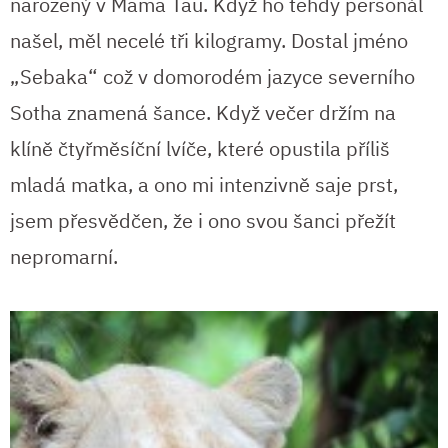
narozený v Mama Tau. Když ho tehdy personál
našel, měl necelé tři kilogramy. Dostal jméno
„Sebaka“ což v domorodém jazyce severního
Sotha znamená šance. Když večer držím na
klíně čtyřměsíční lvíče, které opustila příliš
mladá matka, a ono mi intenzivně saje prst,
jsem přesvědčen, že i ono svou šanci přežít
nepromarní.