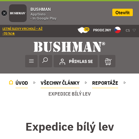
BUSHMAN
Otevřít
×
AppSisto
- In Google Play
LETNÍ SLEVY VRCHOLÍ – AŽ
30
PRODEJNY
CS
-70 %!☀️
PŘIHLAS SE
ÚVOD
VŠECHNY ČLÁNKY
REPORTÁŽE
EXPEDICE BÍLÝ LEV
Expedice bílý lev