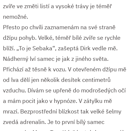
zvíře ve změti listí a vysoké trávy je téměř
nemožné.
Přesto po chvíli zaznamenám na své straně
džípu pohyb. Velké, téměř bílé zvíře se rychle
blíží. „To je Sebaka“, zašeptá Dirk vedle mě.
Nádherný lví samec je jak z jiného světa.
Přichází až těsně k vozu. V otevřeném džípu mě
od lva dělí jen několik desítek centimetrů
vzduchu. Dívám se upřeně do modrošedých očí
a mám pocit jako v hypnóze. V zátylku mě
mrazí. Bezprostřední blízkost tak velké šelmy
zvedá adrenalin. Je to první bílý samec