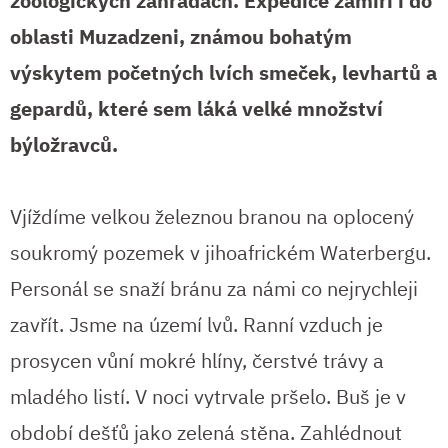
zoologických zahradách. Expedice zamíří i do
oblasti Muzadzeni, známou bohatým
výskytem početných lvích smeček, levhartů a
gepardů, které sem láká velké množství
býložravců.
Vjíždíme velkou železnou branou na oplocený
soukromý pozemek v jihoafrickém Waterbergu.
Personál se snaží bránu za námi co nejrychleji
zavřít. Jsme na území lvů. Ranní vzduch je
prosycen vůní mokré hlíny, čerstvé trávy a
mladého listí. V noci vytrvale pršelo. Buš je v
období dešťů jako zelená stěna. Zahlédnout